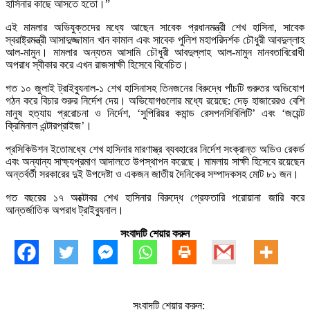
হাসিনার কাছে আসতে হতো।”
এই মামলার অভিযুক্তদের মধ্যে আছেন সাবেক প্রধানমন্ত্রী শেখ হাসিনা, সাবেক
স্বরাষ্ট্রমন্ত্রী আসাদুজ্জামান খান কামাল এবং সাবেক পুলিশ মহাপরিদর্শক চৌধুরী আবদুল্লাহ
আল-মামুন। মামলার অন্যতম আসামি চৌধুরী আবদুল্লাহ আল-মামুন মানবতাবিরোধী
অপরাধ স্বীকার করে এখন রাজসাক্ষী হিসেবে বিবেচিত।
গত ১০ জুলাই ট্রাইব্যুনাল-১ শেখ হাসিনাসহ তিনজনের বিরুদ্ধে পাঁচটি গুরুতর অভিযোগ
গঠন করে বিচার শুরুর নির্দেশ দেয়। অভিযোগগুলোর মধ্যে রয়েছে: দেড় হাজারেরও বেশি
মানুষ হত্যায় প্ররোচনা ও নির্দেশ, ‘সুপিরিয়র কমান্ড রেসপনসিবিলিটি’ এবং ‘জয়েন্ট
ক্রিমিনাল এন্টারপ্রাইজ’।
প্রসিকিউশন ইতোমধ্যে শেখ হাসিনার মারণাস্ত্র ব্যবহারের নির্দেশ সংক্রান্ত অডিও রেকর্ড
এবং অন্যান্য সাক্ষ্যপ্রমাণ আদালতে উপস্থাপন করেছে। মামলায় সাক্ষী হিসেবে রয়েছেন
অন্তর্বর্তী সরকারের দুই উপদেষ্টা ও একজন জাতীয় দৈনিকের সম্পাদকসহ মোট ৮১ জন।
গত বছরের ১৭ অক্টোবর শেখ হাসিনার বিরুদ্ধে গ্রেফতারি পরোয়ানা জারি করে
আন্তর্জাতিক অপরাধ ট্রাইব্যুনাল।
সংবাদটি শেয়ার করুন
সংবাদটি শেয়ার করুন: