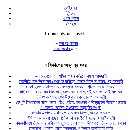
ফেইসবুক
টুইটার
গুগল প্লাস
ইমেইল
Comments are closed.
« «
আগের সংবাদ
পরের সংবাদ
» »
এ বিভাগের অন্যান্য খবর
ভারত থেকে ২ দশমিক ৩ টন কাঁদুনে গ্যাস আমদানি
রাজনীতি যেন নিজেদের পেশাগত দায়িত্ব পালনে বিঘ্ন না ঘটায়: প্রধানমন্ত্রী
বোমা হামলার আশঙ্কায় দেশজুড়ে সতর্কতা, পুলিশ বলছে ‘গুজব’
বাড়ির পাশের ডোবায় মিললো যুবদল নেতার লাশ, দুই চাচাতো ভাই পলাতক
চিকিৎসক সমাবেশের উদ্বোধন করলেন প্রধানমন্ত্রী
ডেপুটি স্পিকারের নামে ‘জাল’ ডিও লেটার, বরগুনার এসিল্যান্ডের বিরুদ্ধে মামলা
৭ জেলায় ঝোড়ো হাওয়াসহ বজ্রবৃষ্টির শঙ্কা
বগুড়ার এরুলিয়ায় বাসচাপায় ৬ জন নিহত, আহত অনেকে
শীর্ষ মাদক কারবারিদের নির্মোহ তালিকা তৈরি হচ্ছে: স্বরাষ্ট্রমন্ত্রী
গফরগাঁওয়ে ট্রেনের ৪ বগি লাইনচ্যুত, ঢাকা-ময়মনসিংহ রুটে ট্রেন চলাচল বন্ধ
রক্তমাখা পোশাক থেকে আয়নাঘর, গণভবনে জুলাইয়ের স্মৃতি