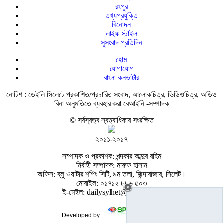
রংপুর
তথ্যপ্রযুক্তি
বিনোদন
লাইফ স্টাইল
সুসংবাদ প্রতিদিন
হোম
যোগাযোগ
বাংলা কনভার্টার
নোটিশ :
ডেইলি সিলেটে প্রকাশিত/প্রচারিত সংবাদ, আলোকচিত্র, ভিডিওচিত্র, অডিও
বিনা অনুমতিতে ব্যবহার করা বেআইনি -সম্পাদক
© সর্বস্বত্ব স্বত্বাধিকার সংরক্ষিত
২০১১-২০১৭
সম্পাদক ও প্রকাশক: খন্দকার আব্দুর রহিম
নির্বাহী সম্পাদক: মারুফ হাসান
অফিস: ব্লু ওয়াটার শপিং সিটি, ৯ম তলা, জিন্দাবাজার, সিলেট।
মোবাইল: ০১৭১২ ৮৮৬ ৫০৩
ই-মেইল: dailysylhet@gmail.com
Developed by: