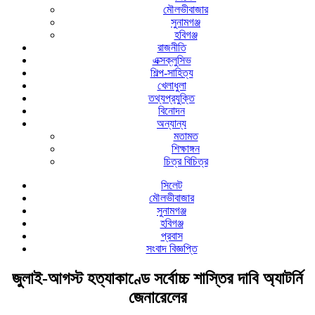
মৌলভীবাজার
সুনামগঞ্জ
হবিগঞ্জ
রাজনীতি
এক্সক্লুসিভ
শিল্প-সাহিত্য
খেলাধুলা
তথ্যপ্রযুক্তি
বিনোদন
অন্যান্য
মতামত
শিক্ষাঙ্গন
চিত্র বিচিত্র
সিলেট
মৌলভীবাজার
সুনামগঞ্জ
হবিগঞ্জ
প্রবাস
সংবাদ বিজ্ঞপ্তি
জুলাই-আগস্ট হত্যাকাণ্ডে সর্বোচ্চ শাস্তির দাবি অ্যাটর্নি
জেনারেলের