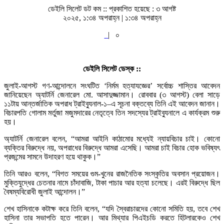
ডেইলি সিলেট ডট কম ::
প্রকাশিত হয়েছে : ৩ আগষ্ট
২০২৫, ১:৩৪ অপরাহ্ন | ১:৩৪ অপরাহ্ন
|
০
ডেইলি সিলেট ডেস্ক ::
জুলাই-আগস্ট গণ-আন্দোলনে সংঘটিত ‘নির্মম হত্যাযজ্ঞের’ সর্বোচ্চ শাস্তির আবেদন
জানিয়েছেন অ্যাটর্নি জেনারেল মো. আসাদুজ্জামান। রোববার (৩ আগস্ট) বেলা সাড়ে
১১টায় আন্তর্জাতিক অপরাধ ট্রাইব্যুনাল-১–এ সূচনা বক্তব্যে তিনি এই আবেদন জানান।
বিচারপতি গোলাম মর্তুজা মজুমদারের নেতৃত্বে তিন সদস্যের ট্রাইব্যুনালে এ কার্যক্রম শুরু
হয়।
অ্যাটর্নি জেনারেল বলেন, “আমরা আইনি কাঠামোর মধ্যেই ন্যায়বিচার চাই। কোনো
ব্যক্তির বিরুদ্ধে নয়, অপরাধের বিরুদ্ধে আমরা এসেছি। আমরা চাই বিচার হোক ভবিষ্যৎ
প্রজন্মের সামনে উদাহরণ হয়ে থাকুক।”
তিনি আরও বলেন, “বিগত সময়ের গুম-খুনের রাজনৈতিক সংস্কৃতির অবসান প্রয়োজন।
মুক্তিযুদ্ধের চেতনার নামে চাঁদাবাজি, টাকা পাচার আর হত্যা চলেছে। এরই বিরুদ্ধে ছিল
বৈষম্যবিরোধী জুলাই আন্দোলন।”
শেখ হাসিনাকে কটাক্ষ করে তিনি বলেন, “যদি স্বৈরাচারদের কোনো সমিতি হয়, তবে শেখ
হাসিনা তার সভাপতি হতে পারেন। আর মিথ্যার পিএইচডি করতে হিটলারকেও শেখ