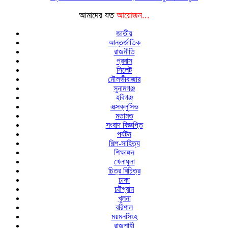
আমাদের যত
আয়োজন...
জাতীয়
আন্তর্জাতিক
রাজনীতি
প্রবাস
সিলেট
মৌলভীবাজার
সুনামগঞ্জ
হবিগঞ্জ
এক্সক্লুসিভ
মতামত
সংবাদ বিজ্ঞপ্তি
পর্যটন
শিল্প-সাহিত্য
শিক্ষাঙ্গন
খেলাধুলা
চিত্র বিচিত্র
ঢাকা
চট্টগ্রাম
খুলনা
বরিশাল
ময়মনসিংহ
রাজশাহী