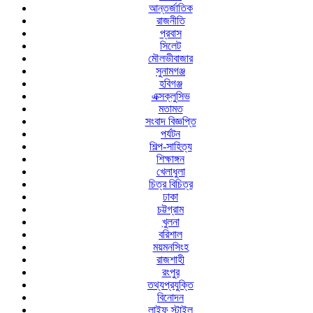
আন্তর্জাতিক
রাজনীতি
প্রবাস
সিলেট
মৌলভীবাজার
সুনামগঞ্জ
হবিগঞ্জ
এক্সক্লুসিভ
মতামত
সংবাদ বিজ্ঞপ্তি
পর্যটন
শিল্প-সাহিত্য
শিক্ষাঙ্গন
খেলাধুলা
চিত্র বিচিত্র
ঢাকা
চট্টগ্রাম
খুলনা
বরিশাল
ময়মনসিংহ
রাজশাহী
রংপুর
তথ্যপ্রযুক্তি
বিনোদন
লাইফ স্টাইল