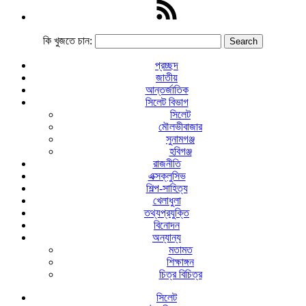
কি খুজতে চান:
প্রচ্ছদ
জাতীয়
আন্তর্জাতিক
সিলেট বিভাগ
সিলেট
মৌলভীবাজার
সুনামগঞ্জ
হবিগঞ্জ
রাজনীতি
এক্সক্লুসিভ
শিল্প-সাহিত্য
খেলাধুলা
তথ্যপ্রযুক্তি
বিনোদন
অন্যান্য
মতামত
শিক্ষাঙ্গন
চিত্র বিচিত্র
সিলেট