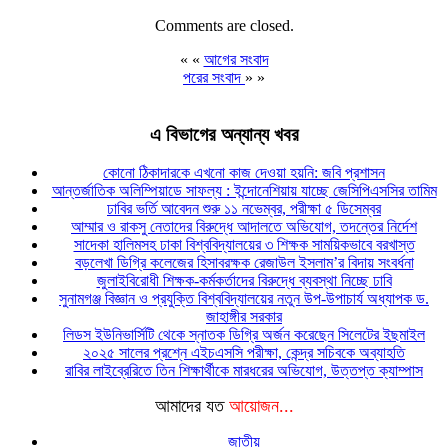
Comments are closed.
« «
আগের সংবাদ
পরের সংবাদ
» »
এ বিভাগের অন্যান্য খবর
কোনো ঠিকাদারকে এখনো কাজ দেওয়া হয়নি: জবি প্রশাসন
আন্তর্জাতিক অলিম্পিয়াডে সাফল্য : ইন্দোনেশিয়ায় যাচ্ছে জেসিপিএসসির তামিম
ঢাবির ভর্তি আবেদন শুরু ১১ নভেম্বর, পরীক্ষা ৫ ডিসেম্বর
আম্মার ও রাকসু নেতাদের বিরুদ্ধে আদালতে অভিযোগ, তদন্তের নির্দেশ
সাদেকা হালিমসহ ঢাকা বিশ্ববিদ্যালয়ের ৩ শিক্ষক সাময়িকভাবে বরখাস্ত
বড়লেখা ডিগ্রি কলেজের হিসাবরক্ষক রেজাউল ইসলাম’র বিদায় সংবর্ধনা
জুলাইবিরোধী শিক্ষক-কর্মকর্তাদের বিরুদ্ধে ব্যবস্থা নিচ্ছে ঢাবি
সুনামগঞ্জ বিজ্ঞান ও প্রযুক্তি বিশ্ববিদ্যালয়ের নতুন উপ-উপাচার্য অধ্যাপক ড.
জাহাঙ্গীর সরকার
লিডস ইউনিভার্সিটি থেকে স্নাতক ডিগ্রি অর্জন করেছেন সিলেটের ইছমাইল
২০২৫ সালের প্রশ্নে এইচএসসি পরীক্ষা, কেন্দ্র সচিবকে অব্যাহতি
রাবির লাইব্রেরিতে তিন শিক্ষার্থীকে মারধরের অভিযোগ, উত্তপ্ত ক্যাম্পাস
আমাদের যত
আয়োজন...
জাতীয়