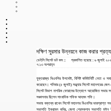
দক্ষিণ সুরমার উন্নয়নে কাজ করার প্রত
ডেইলি সিলেট ডট কম ::
প্রকাশিত হয়েছে : ৬ জুলাই ২০২
৭:১৩ অপরাহ্ন
যুক্তরাজ্য বিএনপির উপদেষ্টা, বিশিষ্ট কমিউনিটি নেতা ও
করেছেন। শনিবার (৫ জুলাই) সন্ধ্যায় সিলেট মহানগরের জেল 
সিলেট বিভাগ নাগরিক ফোরামের উদ্যোগে আয়োজিত সভায় সভাপ
সঞ্চালনায় ছিলেন সাংবাদিক শফিক আহমদ শফি।
সভায় বক্তব্য রাখেন সিলেট মহানগর বিএনপির ভারপ্রাপ্ত স
সভাপতি ইকরামুল কবির, জেলা প্রেসক্লাব সভাপতি মঈন উদ্