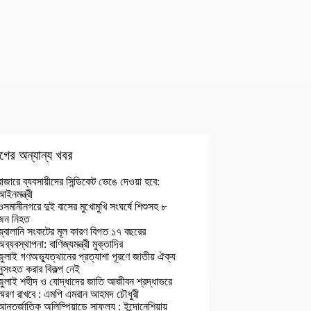
গের অন্যান্য খবর
বাজারে ব্যবসায়ীদের সিন্ডিকেট ভেঙে দেওয়া হবে:
আইনমন্ত্রী
ওসমানীনগরে দুই বাসের মুখোমুখি সংঘর্ষে শিশুসহ ৮
জন নিহত
জ্বালানি সংকটের মূল কারণ বিগত ১৭ বছরের
অব্যবস্থাপনা: বাণিজ্যমন্ত্রী মুক্তাদির
জুলাই গণঅভ্যুত্থানের প্রত্যাশা পূরণে জাতীয় ঐক্য
সুসংহত করার বিকল্প নেই
জুলাই শহীদ ও যোদ্ধাদের জাতি আজীবন শ্রদ্ধাভরে
স্মরণ রাখবে : এমপি এমরান আহমদ চৌধুরী
আন্তর্জাতিক অলিম্পিয়াডে সাফল্য : ইন্দোনেশিয়ায়