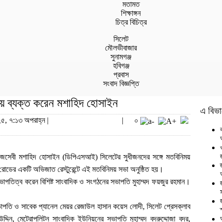
মতামত
শিক্ষাঙ্গন
চিত্র বিচিত্র
সিলেট
মৌলভীবাজার
সুনামগঞ্জ
হবিগঞ্জ
প্রবাস
সংবাদ বিজ্ঞপ্তি
্যয় ব্যক্ত করেন মশাহিদ হোসাইন
এ বিভা
৫, ৭:১৩ অপরাহ্ন |
|
০
 সমাজসেবী মশাহিদ হোসাইন (ডিপিএসআই) সিলেটের সুধীজনদের সঙ্গে মতবিনিময়
রোডের একটি অভিজাত রেস্টুরেন্টে এই মতবিনিময় সভা অনুষ্ঠিত হয়।
তিত্ব করেন বিশিষ্ট সাংবাদিক ও সংগঠনের সভাপতি মুহাম্মদ ফয়জুর রহমান।
ভাপতি ও সাবেক প্যানেল মেয়র রেজাউল হাসান কয়েস লোদী, সিলেট প্রেসক্লাব
দিন, মেট্রোপলিটন সাংবাদিক ইউনিয়নের সভাপতি মুহাম্মদ বদরুদ্দোজা বদর,