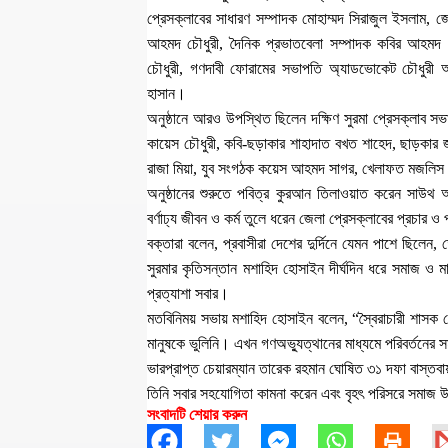
প্রেসক্লাবের সাধারণ সম্পাদক মোহাম্মদ সিরাজুল ইসলাম, জ
আহমদ চৌধুরী, দৈনিক প্রভাতবেলা সম্পাদক কবির আহমদ স
চৌধুরী, গণদাবী ফোরামের সভাপতি অ্যাডভোকেট চৌধুরী 
হাসান।
অনুষ্ঠানে আরও উপস্থিত ছিলেন দক্ষিণ সুরমা প্রেসক্লাব সভ
কায়েস চৌধুরী, কবি-ছড়াকার শাহাদাত বখত শাহেদ, ছাড়কার 
রাজা মিয়া, যুব সংগঠক কয়েস আহমদ সাগর, খেলাফত মজলিস
অনুষ্ঠানের শুরুতে পবিত্র কুরআন তিলাওয়াত করেন সাউথ 
বর্ণাঢ্য জীবন ও কর্ম তুলে ধরেন জেলা প্রেসক্লাবের প্রচার
বক্তারা বলেন, প্রবাসীরা দেশের দুর্দিনে যেমন পাশে ছিলে
সুরমার কৃতিসন্তান মশাহিদ হোসাইন দীর্ঘদিন ধরে সমাজ ও 
প্রত্যাশা সবার।
মতবিনিময় সভায় মশাহিদ হোসাইন বলেন, “স্বৈরাচারী শাসক শ
মানুষকে ভুলিনি। এখন গণঅভ্যুত্থানের মাধ্যমে পরিবর্তনে
ভারপ্রাপ্ত চেয়ারম্যান তারেক রহমান ঘোষিত ৩১ দফা বাস্ত
তিনি সবার সহযোগিতা কামনা করেন এবং বৃহৎ পরিসরে সমাজ উন
সংবাদটি শেয়ার করুন