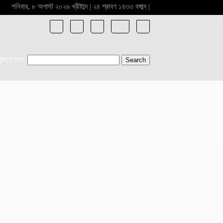
শনিবার, ৮ অগাস্ট ২০২৬ খ্রীষ্টাব্দ | ২৪ শ্রাবণ ১৪৩৩ বঙ্গাব্দ |
খুজতে চান: