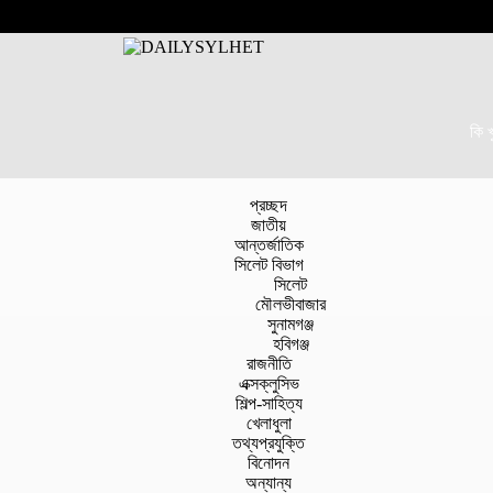
কি 
প্রচ্ছদ
জাতীয়
আন্তর্জাতিক
সিলেট বিভাগ
সিলেট
মৌলভীবাজার
সুনামগঞ্জ
হবিগঞ্জ
রাজনীতি
এক্সক্লুসিভ
শিল্প-সাহিত্য
খেলাধুলা
তথ্যপ্রযুক্তি
বিনোদন
অন্যান্য