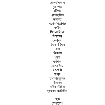
মৌলভীবাজার
সুনামগঞ্জ
হবিগঞ্জ
এক্সক্লুসিভ
মতামত
সংবাদ বিজ্ঞপ্তি
পর্যটন
শিল্প-সাহিত্য
শিক্ষাঙ্গন
খেলাধুলা
চিত্র বিচিত্র
ঢাকা
চট্টগ্রাম
খুলনা
বরিশাল
ময়মনসিংহ
রাজশাহী
রংপুর
তথ্যপ্রযুক্তি
বিনোদন
লাইফ স্টাইল
সুসংবাদ প্রতিদিন
হোম
যোগাযোগ