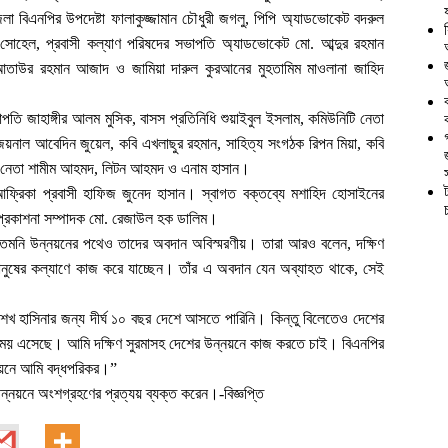
েলা বিএনপির উপদেষ্টা ফালাকুজ্জামান চৌধুরী জগলু, পিপি অ্যাডভোকেট বদরুল
োহেল, প্রবাসী কল্যাণ পরিষদের সভাপতি অ্যাডভোকেট মো. আব্দুর রহমান
আতাউর রহমান আজাদ ও জামিয়া দারুল কুরআনের মুহতামিম মাওলানা জাহিদ
াপতি জাহাঙ্গীর আলম মুসিক, বাসস প্রতিনিধি শুয়াইবুল ইসলাম, কমিউনিটি নেতা
জয়নাল আবেদিন জুয়েল, কবি এখলাছুর রহমান, সাহিত্য সংগঠক রিপন মিয়া, কবি
 নেতা শামীম আহমদ, লিটন আহমদ ও এনাম হাসান।
আফ্রিকা প্রবাসী হাফিজ জুনেদ হাসান। স্বাগত বক্তব্যে মশাহিদ হোসাইনের
 ও প্রকাশনা সম্পাদক মো. রেজাউল হক ডালিম।
ন, তেমনি উন্নয়নের পথেও তাদের অবদান অবিস্মরণীয়। তারা আরও বলেন, দক্ষিণ
মানুষের কল্যাণে কাজ করে যাচ্ছেন। তাঁর এ অবদান যেন অব্যাহত থাকে, সেই
েখ হাসিনার জন্য দীর্ঘ ১০ বছর দেশে আসতে পারিনি। কিন্তু বিলেতেও দেশের
র সময় এসেছে। আমি দক্ষিণ সুরমাসহ দেশের উন্নয়নে কাজ করতে চাই। বিএনপির
বায়নে আমি বদ্ধপরিকর।”
্নয়নে অংশগ্রহণের প্রত্যয় ব্যক্ত করেন।-বিজ্ঞপ্তি