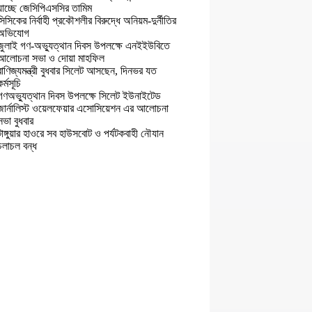
যাচ্ছে জেসিপিএসসির তামিম
সিসিকের নির্বাহী প্রকৌশলীর বিরুদ্ধে অনিয়ম-দুর্নীতির
অভিযোগ
জুলাই গণ-অভ্যুত্থান দিবস উপলক্ষে এনইইউবিতে
আলোচনা সভা ও দোয়া মাহফিল
বাণিজ্যমন্ত্রী বুধবার সিলেট আসছেন, দিনভর যত
কর্মসূচি
গণঅভ্যুত্থান দিবস উপলক্ষে সিলেট ইউনাইটেড
জার্নালিস্ট ওয়েলফেয়ার এসোসিয়েশন এর আলোচনা
সভা বুধবার
টাঙ্গুয়ার হাওরে সব হাউসবোট ও পর্যটকবাহী নৌযান
চলাচল বন্ধ