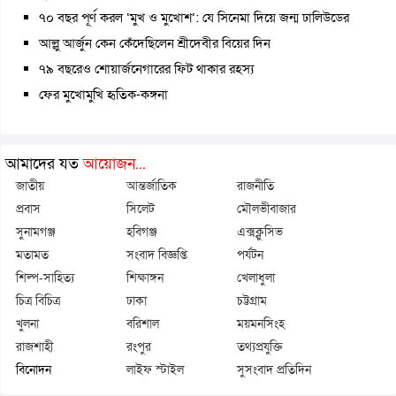
৭০ বছর পূর্ণ করল ‘মুখ ও মুখোশ’: যে সিনেমা দিয়ে জন্ম ঢালিউডের
আল্লু আর্জুন কেন কেঁদেছিলেন শ্রীদেবীর বিয়ের দিন
৭৯ বছরেও শোয়ার্জনেগারের ফিট থাকার রহস্য
ফের মুখোমুখি হৃতিক-কঙ্গনা
আমাদের যত
আয়োজন...
জাতীয়
আন্তর্জাতিক
রাজনীতি
প্রবাস
সিলেট
মৌলভীবাজার
সুনামগঞ্জ
হবিগঞ্জ
এক্সক্লুসিভ
মতামত
সংবাদ বিজ্ঞপ্তি
পর্যটন
শিল্প-সাহিত্য
শিক্ষাঙ্গন
খেলাধুলা
চিত্র বিচিত্র
ঢাকা
চট্টগ্রাম
খুলনা
বরিশাল
ময়মনসিংহ
রাজশাহী
রংপুর
তথ্যপ্রযুক্তি
বিনোদন
লাইফ স্টাইল
সুসংবাদ প্রতিদিন