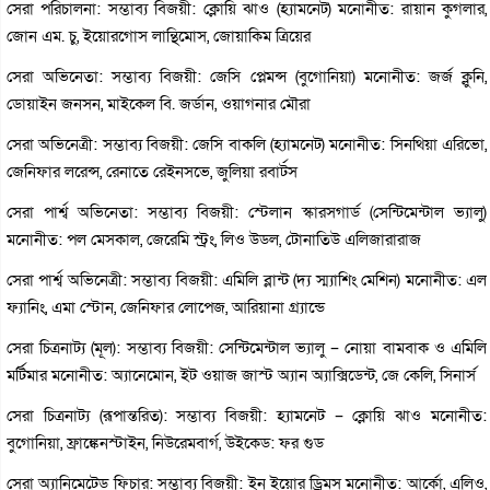
সেরা পরিচালনা: সম্ভাব্য বিজয়ী: ক্লোয়ি ঝাও (হ্যামনেট) মনোনীত: রায়ান কুগলার,
জোন এম. চু, ইয়োরগোস লান্থিমোস, জোয়াকিম ত্রিয়ের
সেরা অভিনেতা: সম্ভাব্য বিজয়ী: জেসি প্লেমন্স (বুগোনিয়া) মনোনীত: জর্জ ক্লুনি,
ডোয়াইন জনসন, মাইকেল বি. জর্ডান, ওয়াগনার মৌরা
সেরা অভিনেত্রী: সম্ভাব্য বিজয়ী: জেসি বাকলি (হ্যামনেট) মনোনীত: সিনথিয়া এরিভো,
জেনিফার লরেন্স, রেনাতে রেইনসভে, জুলিয়া রবার্টস
সেরা পার্শ্ব অভিনেতা: সম্ভাব্য বিজয়ী: স্টেলান স্কারসগার্ড (সেন্টিমেন্টাল ভ্যালু)
মনোনীত: পল মেসকাল, জেরেমি স্ট্রং, লিও উডল, টোনাতিউ এলিজারারাজ
সেরা পার্শ্ব অভিনেত্রী: সম্ভাব্য বিজয়ী: এমিলি ব্লান্ট (দ্য স্ম্যাশিং মেশিন) মনোনীত: এল
ফ্যানিং, এমা স্টোন, জেনিফার লোপেজ, আরিয়ানা গ্র্যান্ডে
সেরা চিত্রনাট্য (মূল): সম্ভাব্য বিজয়ী: সেন্টিমেন্টাল ভ্যালু – নোয়া বামবাক ও এমিলি
মর্টিমার মনোনীত: অ্যানেমোন, ইট ওয়াজ জাস্ট অ্যান অ্যাক্সিডেন্ট, জে কেলি, সিনার্স
সেরা চিত্রনাট্য (রূপান্তরিত): সম্ভাব্য বিজয়ী: হ্যামনেট – ক্লোয়ি ঝাও মনোনীত:
বুগোনিয়া, ফ্রাঙ্কেনস্টাইন, নিউরেমবার্গ, উইকেড: ফর গুড
সেরা অ্যানিমেটেড ফিচার: সম্ভাব্য বিজয়ী: ইন ইয়োর ড্রিমস মনোনীত: আর্কো, এলিও,