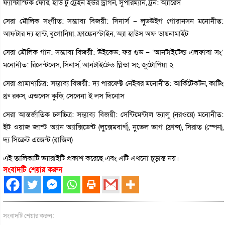
ফ্যান্টাস্টিক ফোর, হাউ টু ট্রেইন ইউর ড্রাগন, সুপারম্যান, ট্রন: অ্যারেস
সেরা মৌলিক সংগীত: সম্ভাব্য বিজয়ী: সিনার্স – লুডউইগ গোরানসন মনোনীত:
আফটার দ্য হান্ট, বুগোনিয়া, ফ্রাঙ্কেনস্টাইন, অ্যা হাউস অফ ডায়নামাইট
সেরা মৌলিক গান: সম্ভাব্য বিজয়ী: উইকেড: ফর গুড – ‘আনটাইটেল্ড এলফাবা সং’
মনোনীত: রিলেন্টলেস, সিনার্স, আনটাইটেল্ড গ্লিন্ডা সং, জুটোপিয়া ২
সেরা প্রামাণ্যচিত্র: সম্ভাব্য বিজয়ী: দ্য পারফেক্ট নেইবর মনোনীত: আর্কিটেকটন, কাটিং
থ্রু রকস, এন্ডলেস কুকি, সেলেনা ই লস দিনোস
সেরা আন্তর্জাতিক চলচ্চিত্র: সম্ভাব্য বিজয়ী: সেন্টিমেন্টাল ভ্যালু (নরওয়ে) মনোনীত:
ইট ওয়াজ জাস্ট অ্যান অ্যাক্সিডেন্ট (লুক্সেমবার্গ), নুভেল ভাগ (ফ্রান্স), সিরাত (স্পেন),
দ্য সিক্রেট এজেন্ট (ব্রাজিল)
এই তালিকাটি ভ্যারাইটি প্রকাশ করেছে এবং এটি এখনো চূড়ান্ত নয়।
সংবাদটি শেয়ার করুন
সংবাদটি শেয়ার করুন: