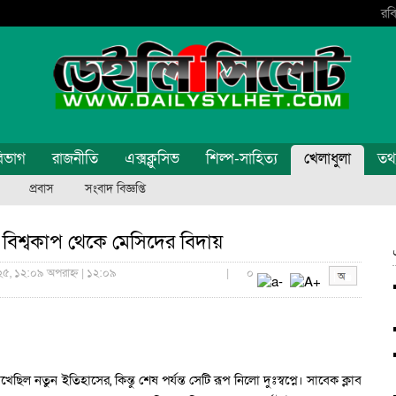
রবি
িভাগ
রাজনীতি
এক্সক্লুসিভ
শিল্প-সাহিত্য
খেলাধুলা
তথ্য
প্রবাস
সংবাদ বিজ্ঞপ্তি
ব বিশ্বকাপ থেকে মেসিদের বিদায়
২৫, ১২:০৯ অপরাহ্ন | ১২:০৯
|
০
েখেছিল নতুন ইতিহাসের, কিন্তু শেষ পর্যন্ত সেটি রূপ নিলো দুঃস্বপ্নে। সাবেক ক্লাব