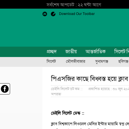
সর্বশেষ আপডেট : ২২ ঘন্টা আগে
Download Our Toolbar
প্রচ্ছদ
জাতীয়
আন্তর্জাতিক
সিলেট ব
সিলেট
মৌলভীবাজার
সুনামগঞ্জ
হবিগঞ্জ
পিএসজির কাছে বিধ্বস্ত হয়ে ক্লা
ডেইলি সিলেট ডট কম ::
প্রকাশিত হয়েছে : ৩০ জুন ২০
অপরাহ্ন
ডেইলি সিলেট ডেস্ক ::
ক্লাব বিশ্বকাপে লিওনেল মেসির ইন্টার মায়ামি স্বপ্ন দ