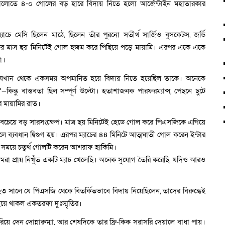
েষ ষোলোতে ৪-০ গোলের বড় হারে বিদায় নিতে হলো আর্জেন্টাইন মহাতারকার
যাচে মেসি ছিলেন মাঠে, ছিলেন তাঁর পুরনো সতীর্থ সার্জিও বুসকেটস, জর্ডি
রুর মাত্র ছয় মিনিটেই গোল হজম করে পিছিয়ে পড়ে মায়ামি। এরপর একে একে
া।
, যেখান থেকে একসময় অপমানিত হয়ে বিদায় নিতে হয়েছিল তাকে। অনেকে
কিন্তু বাস্তবতা ছিল সম্পূর্ণ উল্টো। হতাশাজনক পারফরম্যান্স, পেছনে ছুটে
র মায়ামির রাত।
 সবচেয়ে বড় সারসংক্ষেপ। মাত্র ছয় মিনিটেই হেডে গোল করে পিএসজিকে এগিয়ে
 ব্যবধান দ্বিগুণ হয়। এরপর ম্যাচের ৪৪ মিনিটে আত্মঘাতী গোল করেন ইন্টার
ত সময়ে চতুর্থ গোলটি করেন আশরাফ হাকিমি।
রা প্রায় নিখুঁত একটি ম্যাচ খেলেছি। অনেক সুযোগ তৈরি করেছি, যদিও আরও
 সালে যে পিএসজি থেকে বিতর্কিতভাবে বিদায় নিয়েছিলেন, তাদের বিরুদ্ধেই
া হয়ে থাকল একতরফা দুঃস্মৃতির।
িরিয়ে দেন দোন্নারুম্মা, আর শেষদিকে তার ফ্রি-কিক সরাসরি দেয়ালে বাধা পায়।