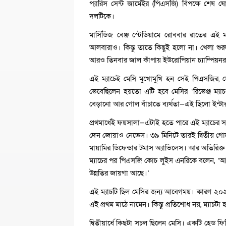
প্যারিস সেন্ট জার্মেইর (পিএসজি) বিপক্ষে শ
দলটিকে।
মার্সিডিজ বেঞ্জ স্টেডিয়ামে রোববার রাতের এই ম্
আলবারাও। কিন্তু তাতে কিছুই হলো না। খেলা শু
আরও তিনবার জাল কাঁপায় ইউরোপিয়ান চ্যাম্পিয়নর
এই ম্যাচেই মেসি মুখোমুখি হন সেই পিএসজির
ভেবেছিলেন হয়তো এটি হবে মেসির ‘রিভেঞ্জ ম্যাচ’—
বেড়ানো আর গোল বাঁচাতে ব্যর্থতা—এই ছিলো ইন্টা
প্রথমার্ধেই ফয়সালা—এটাই হতে পারে এই ম্যাচের
দেন জোয়াও নেভেস। ৩৯ মিনিটে তারই দ্বিতীয় গোলে
মায়ামির ডিফেন্ডার টমাস অ্যাভিলেস। আর অতিরিক্
ম্যাচের পর পিএসজি কোচ লুইস এনরিকে বলেন, ‘আম
উন্নতির জায়গা আছে।’
এই ম্যাচটি ছিল মেসির জন্য আবেগময়। কারণ ২০২৩
এই প্রথম মাঠে নামেন। কিন্তু প্রতিশোধ নয়, ম্যাচট
দ্বিতীয়ার্ধে কিছুটা সচল ছিলেন মেসি। একটি হেড ফ