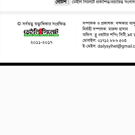
নোটিশ :
ডেইলি সিলেটে প্রকাশিত/প্রচারিত সংবা
সম্পাদক ও প্রকাশক: খন্দকার আব্দ
© সর্বস্বত্ব স্বত্বাধিকার সংরক্ষিত
নির্বাহী সম্পাদক: মারুফ হাসান
অফিস: ব্লু ওয়াটার শপিং সিটি, ৯ম 
মোবাইল: ০১৭১২ ৮৮৬ ৫০৩
২০১১-২০১৭
ই-মেইল: dailysylhet@gmail.