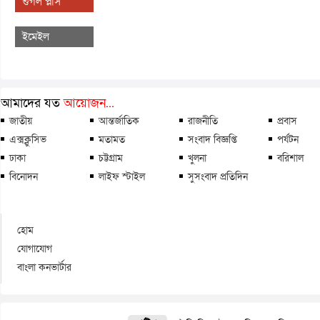
গুগল প্লাস
ইমেইল
আমাদের যত
আয়োজন...
জাতীয়
আন্তর্জাতিক
রাজনীতি
প্রবাস
এক্সক্লুসিভ
মতামত
সংবাদ বিজ্ঞপ্তি
পর্যটন
ঢাকা
চট্টগ্রাম
খুলনা
বরিশাল
বিনোদন
লাইফ স্টাইল
সুসংবাদ প্রতিদিন
হোম
যোগাযোগ
বাংলা কনভার্টার