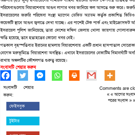
শুক্রবার (২০ জুন) ইসরায়েলের সামরিক বাহিনী ইরানের একটি ক্ষেপণাস্ত্র প্রতিহত
পরিষেবাগুলোয় বিয়ারশেবায় আগুন লাগার খবর জানিয়ে কল আসতে শুরু করে। জরুরি সে
ইসরায়েলের জরুরি পরিষেবা সংস্থা ম্যাগেন ডেভিড অ্যাডম কর্তৃক প্রকাশিত ভিডিও
কয়েকটি স্থানে আগুন জ্বলতে দেখা যাচ্ছে। এর পাশেই টেক পার্ক এবং মাইক্রোসফট 
ইসরায়েল পুলিশ জানিয়েছে, তারা দেশের দক্ষিণ জেলায় খোলা জায়গায় গোলাবারুদ
ক্ষতি হয়েছে, তবে হতাহতের কোনো খবর নেই।
গতকাল বৃহস্পতিবার ইরানের হামলায় বিয়ারশেবায় একটি প্রধান হাসপাতাল সোরোকা মে
নেগেভ মরুভূমিতে বিয়ারশেবা অবস্থিত। এখানে ইসরায়েলের নেভাটিম বিমানঘাঁটি অবস্থ
রাখায় অঞ্চলটির কৌশলগত গুরুত্ব রয়েছে।
সংবাদটি শেয়ার করুন
সংবাদটি শেয়ার
Comments are clo
« «
আগের সংবা
করুন:
পরের সংবাদ
» 
ফেইসবুক
টুইটার