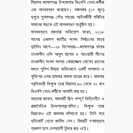
মিয়াসহ জামালগঞ্জ উপজেলার বিএনপি নেতা-কর্মীরা
এক মানববন্ধন করেছেন। মঙ্গলবার (১৭ জুন)
দুপুরে সুনামগঞ্জ পৌর শহরের আইনজীবী সমিতির
সামনের সড়কে এই মানববন্ধন অনুষ্ঠিত হয়।
মানববন্ধনে বক্তারা অভিযোগ করেন, ২০১৮
সালের একাদশ জাতীয় সংসদ নির্বাচনের মাত্র
দুইদিন আগে—২৮ ডিসেম্বর—জামালগঞ্জ থানার
তৎকালীন ওসি আবুল হাসেম ও আওয়ামী লীগের
তৎকালীন সংসদ সদস্য মোয়াজ্জেম হোসেন রতনের
মদদে পুলিশ মিথ্যা অভিযোগে একটি নাশকতা ও
পুলিশের ওপর হামলার মামলা দায়ের করে। মামলায়
প্রতিবন্ধী ভিক্ষুক তারা মিয়াসহ ৬০ থেকে ৭০ জন
বিএনপি নেতা-কর্মীকে আসামি করা হয়।
বক্তারা জানান, মামলাটি ছিল সম্পূর্ণ ভিত্তিহীন ও
রাজনৈতিক উদ্দেশ্যপ্রণোদিত। ভিক্ষুক তারা
মিয়াকেও এই মামলায় ফাঁসানো হয়। তিনি পরে
হাইকোর্ট থেকে জামিন নেন। বিষয়টি গণমাধ্যমে
প্রকাশ হলে দেশব্যাপী নিন্দার ঝড় ওঠে।