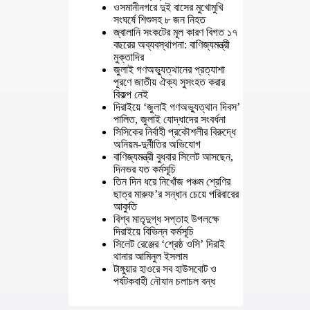
ওসমানীনগরে দুই বাসের মুখোমুখি
সংঘর্ষে শিশুসহ ৮ জন নিহত
জ্বালানি সংকটের মূল কারণ বিগত ১৭
বছরের অব্যবস্থাপনা: বাণিজ্যমন্ত্রী
মুক্তাদির
জুলাই গণঅভ্যুত্থানের প্রত্যাশা
পূরণে জাতীয় ঐক্য সুসংহত করার
বিকল্প নেই
দিরাইয়ে ‘জুলাই গণঅভ্যুত্থান দিবস’
পালিত, জুলাই যোদ্ধাদের সংবর্ধনা
সিসিকের নির্বাহী প্রকৌশলীর বিরুদ্ধে
অনিয়ম-দুর্নীতির অভিযোগ
বাণিজ্যমন্ত্রী বুধবার সিলেট আসছেন,
দিনভর যত কর্মসূচি
তিন দিন ধরে নিখোঁজ পঞ্চম শ্রেণির
ছাত্র মারুফ’র সন্ধান চেয়ে পরিবারের
আকুতি
বিশ্ব মাতৃদুগ্ধ সপ্তাহ উপলক্ষে
দিরাইয়ে বিভিন্ন কর্মসূচি
সিলেট রেঞ্জের ‘শ্রেষ্ঠ ওসি’ দিরাই
থানার আমিনুল ইসলাম
টাঙ্গুয়ার হাওরে সব হাউসবোট ও
পর্যটকবাহী নৌযান চলাচল বন্ধ