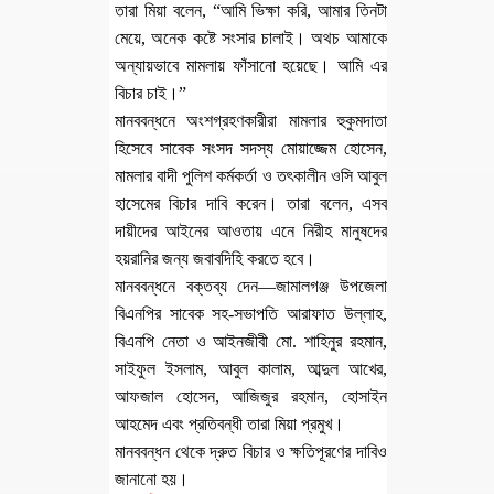
তারা মিয়া বলেন, “আমি ভিক্ষা করি, আমার তিনটা
মেয়ে, অনেক কষ্টে সংসার চালাই। অথচ আমাকে
অন্যায়ভাবে মামলায় ফাঁসানো হয়েছে। আমি এর
বিচার চাই।”
মানববন্ধনে অংশগ্রহণকারীরা মামলার হুকুমদাতা
হিসেবে সাবেক সংসদ সদস্য মোয়াজ্জেম হোসেন,
মামলার বাদী পুলিশ কর্মকর্তা ও তৎকালীন ওসি আবুল
হাসেমের বিচার দাবি করেন। তারা বলেন, এসব
দায়ীদের আইনের আওতায় এনে নিরীহ মানুষদের
হয়রানির জন্য জবাবদিহি করতে হবে।
মানববন্ধনে বক্তব্য দেন—জামালগঞ্জ উপজেলা
বিএনপির সাবেক সহ-সভাপতি আরাফাত উল্লাহ,
বিএনপি নেতা ও আইনজীবী মো. শাহিনুর রহমান,
সাইফুল ইসলাম, আবুল কালাম, আব্দুল আখের,
আফজাল হোসেন, আজিজুর রহমান, হোসাইন
আহমেদ এবং প্রতিবন্ধী তারা মিয়া প্রমুখ।
মানববন্ধন থেকে দ্রুত বিচার ও ক্ষতিপূরণের দাবিও
জানানো হয়।