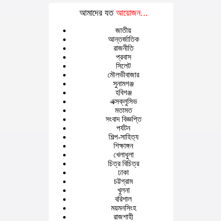
আমাদের যত
আয়োজন...
জাতীয়
আন্তর্জাতিক
রাজনীতি
প্রবাস
সিলেট
মৌলভীবাজার
সুনামগঞ্জ
হবিগঞ্জ
এক্সক্লুসিভ
মতামত
সংবাদ বিজ্ঞপ্তি
পর্যটন
শিল্প-সাহিত্য
শিক্ষাঙ্গন
খেলাধুলা
চিত্র বিচিত্র
ঢাকা
চট্টগ্রাম
খুলনা
বরিশাল
ময়মনসিংহ
রাজশাহী