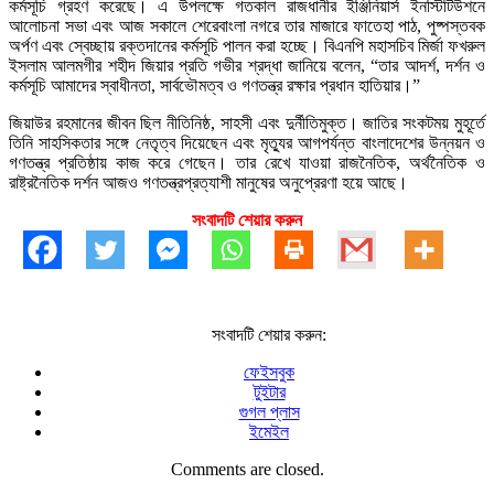
কর্মসূচি গ্রহণ করেছে। এ উপলক্ষে গতকাল রাজধানীর ইঞ্জিনিয়ার্স ইনস্টিটিউশনে
আলোচনা সভা এবং আজ সকালে শেরেবাংলা নগরে তার মাজারে ফাতেহা পাঠ, পুষ্পস্তবক
অর্পণ এবং স্বেচ্ছায় রক্তদানের কর্মসূচি পালন করা হচ্ছে। বিএনপি মহাসচিব মির্জা ফখরুল
ইসলাম আলমগীর শহীদ জিয়ার প্রতি গভীর শ্রদ্ধা জানিয়ে বলেন, “তার আদর্শ, দর্শন ও
কর্মসূচি আমাদের স্বাধীনতা, সার্বভৌমত্ব ও গণতন্ত্র রক্ষার প্রধান হাতিয়ার।”
জিয়াউর রহমানের জীবন ছিল নীতিনিষ্ঠ, সাহসী এবং দুর্নীতিমুক্ত। জাতির সংকটময় মুহূর্তে
তিনি সাহসিকতার সঙ্গে নেতৃত্ব দিয়েছেন এবং মৃত্যুর আগপর্যন্ত বাংলাদেশের উন্নয়ন ও
গণতন্ত্র প্রতিষ্ঠায় কাজ করে গেছেন। তার রেখে যাওয়া রাজনৈতিক, অর্থনৈতিক ও
রাষ্ট্রনৈতিক দর্শন আজও গণতন্ত্রপ্রত্যাশী মানুষের অনুপ্রেরণা হয়ে আছে।
সংবাদটি শেয়ার করুন
সংবাদটি শেয়ার করুন:
ফেইসবুক
টুইটার
গুগল প্লাস
ইমেইল
Comments are closed.