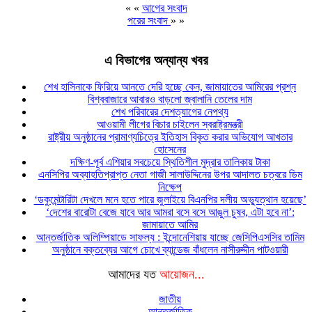
« «
আগের সংবাদ
পরের সংবাদ
» »
এ বিভাগের অন্যান্য খবর
শেখ হাসিনাকে ফিরিয়ে আনতে দেরি হচ্ছে কেন, জামায়াতের আমিরের প্রশ্ন
বিশ্ববাজারে আবারও বাড়লো জ্বালানি তেলের দাম
শেখ পরিবারের দেশত্যাগের নেপথ্য
আওয়ামী লীগের বিচার চাইলেন স্বরাষ্ট্রমন্ত্রী
রাষ্ট্রীয় অনুষ্ঠানের প্রামাণ্যচিত্রে ইতিহাস বিকৃত করার অভিযোগ আখতার
হোসেনের
দক্ষিণ-পূর্ব এশিয়ার সবচেয়ে স্থিতিশীল মুদ্রার তালিকায় টাকা
এনসিপির অব্যাহতিপ্রাপ্ত নেতা গাজী সালাউদ্দিনের উপর আদালত চত্বরে ডিম
নিক্ষেপ
‘ডকুমেন্টারিটা দেখলে মনে হতে পারে জুলাইয়ে বিএনপির দলীয় অভ্যুত্থান হয়েছে’
‘দেশের বারোটা বেজে যাবে আর আমরা বসে বসে আঙুল চুষব, এটা হবে না’:
জামায়াতে আমির
আন্তর্জাতিক অলিম্পিয়াডে সাফল্য : ইন্দোনেশিয়ায় যাচ্ছে জেসিপিএসসির তামিম
অনুষ্ঠানে বক্তব্যের আগে চোখে ব্যান্ডেজ বাঁধলেন নাসীরুদ্দীন পাটওয়ারী
আমাদের যত
আয়োজন...
জাতীয়
আন্তর্জাতিক