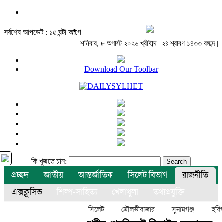
সর্বশেষ আপডেট : ১৫ ঘন্টা আগে
শনিবার, ৮ অগাস্ট ২০২৬ খ্রীষ্টাব্দ | ২৪ শ্রাবণ ১৪৩৩ বঙ্গাব্দ |
Download Our Toolbar
কি খুজতে চান:
প্রচ্ছদ
জাতীয়
আন্তর্জাতিক
সিলেট বিভাগ
রাজনীতি
এক্সক্লুসিভ
শিল্প-সাহিত্য
খেলাধুলা
তথ্যপ্রযুক্তি
বিনোদন
অন্যান্য
সিলেট
মৌলভীবাজার
সুনামগঞ্জ
হবিগ