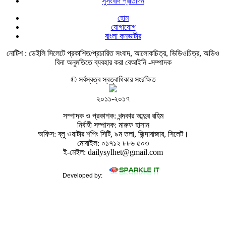
সুসংবাদ প্রতিদিন
হোম
যোগাযোগ
বাংলা কনভার্টার
নোটিশ :
ডেইলি সিলেটে প্রকাশিত/প্রচারিত সংবাদ, আলোকচিত্র, ভিডিওচিত্র, অডিও
বিনা অনুমতিতে ব্যবহার করা বেআইনি -সম্পাদক
© সর্বস্বত্ব স্বত্বাধিকার সংরক্ষিত
২০১১-২০১৭
সম্পাদক ও প্রকাশক: খন্দকার আব্দুর রহিম
নির্বাহী সম্পাদক: মারুফ হাসান
অফিস: ব্লু ওয়াটার শপিং সিটি, ৯ম তলা, জিন্দাবাজার, সিলেট।
মোবাইল: ০১৭১২ ৮৮৬ ৫০৩
ই-মেইল: dailysylhet@gmail.com
Developed by: