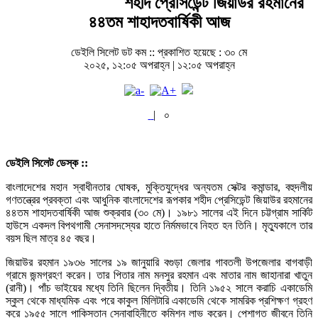
শহীদ প্রেসিডেন্ট জিয়াউর রহমানের
৪৪তম শাহাদতবার্ষিকী আজ
ডেইলি সিলেট ডট কম ::
প্রকাশিত হয়েছে : ৩০ মে
২০২৫, ১২:০৫ অপরাহ্ন | ১২:০৫ অপরাহ্ন
|
০
ডেইলি সিলেট ডেস্ক ::
বাংলাদেশের মহান স্বাধীনতার ঘোষক, মুক্তিযুদ্ধের অন্যতম সেক্টর কমান্ডার, বহুদলীয়
গণতন্ত্রের প্রবক্তা এবং আধুনিক বাংলাদেশের রূপকার শহীদ প্রেসিডেন্ট জিয়াউর রহমানের
৪৪তম শাহাদতবার্ষিকী আজ শুক্রবার (৩০ মে)। ১৯৮১ সালের এই দিনে চট্টগ্রাম সার্কিট
হাউসে একদল বিপথগামী সেনাসদস্যের হাতে নির্মমভাবে নিহত হন তিনি। মৃত্যুকালে তার
বয়স ছিল মাত্র ৪৫ বছর।
জিয়াউর রহমান ১৯৩৬ সালের ১৯ জানুয়ারি বগুড়া জেলার গাবতলী উপজেলার বাগবাড়ী
গ্রামে জন্মগ্রহণ করেন। তার পিতার নাম মনসুর রহমান এবং মাতার নাম জাহানারা খাতুন
(রানী)। পাঁচ ভাইয়ের মধ্যে তিনি ছিলেন দ্বিতীয়। তিনি ১৯৫২ সালে করাচি একাডেমি
স্কুল থেকে মাধ্যমিক এবং পরে কাকুল মিলিটারি একাডেমি থেকে সামরিক প্রশিক্ষণ গ্রহণ
করে ১৯৫৫ সালে পাকিস্তান সেনাবাহিনীতে কমিশন লাভ করেন। পেশাগত জীবনে তিনি