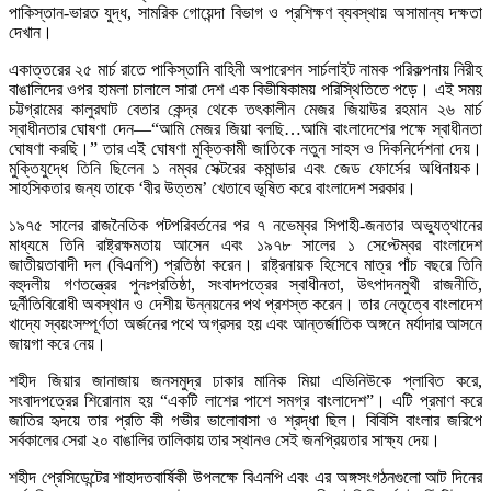
পাকিস্তান-ভারত যুদ্ধ, সামরিক গোয়েন্দা বিভাগ ও প্রশিক্ষণ ব্যবস্থায় অসামান্য দক্ষতা
দেখান।
একাত্তরের ২৫ মার্চ রাতে পাকিস্তানি বাহিনী অপারেশন সার্চলাইট নামক পরিকল্পনায় নিরীহ
বাঙালিদের ওপর হামলা চালালে সারা দেশ এক বিভীষিকাময় পরিস্থিতিতে পড়ে। এই সময়
চট্টগ্রামের কালুরঘাট বেতার কেন্দ্র থেকে তৎকালীন মেজর জিয়াউর রহমান ২৬ মার্চ
স্বাধীনতার ঘোষণা দেন—“আমি মেজর জিয়া বলছি…আমি বাংলাদেশের পক্ষে স্বাধীনতা
ঘোষণা করছি।” তার এই ঘোষণা মুক্তিকামী জাতিকে নতুন সাহস ও দিকনির্দেশনা দেয়।
মুক্তিযুদ্ধে তিনি ছিলেন ১ নম্বর সেক্টরের কমান্ডার এবং জেড ফোর্সের অধিনায়ক।
সাহসিকতার জন্য তাকে ‘বীর উত্তম’ খেতাবে ভূষিত করে বাংলাদেশ সরকার।
১৯৭৫ সালের রাজনৈতিক পটপরিবর্তনের পর ৭ নভেম্বর সিপাহী-জনতার অভ্যুত্থানের
মাধ্যমে তিনি রাষ্ট্রক্ষমতায় আসেন এবং ১৯৭৮ সালের ১ সেপ্টেম্বর বাংলাদেশ
জাতীয়তাবাদী দল (বিএনপি) প্রতিষ্ঠা করেন। রাষ্ট্রনায়ক হিসেবে মাত্র পাঁচ বছরে তিনি
বহুদলীয় গণতন্ত্রের পুনঃপ্রতিষ্ঠা, সংবাদপত্রের স্বাধীনতা, উৎপাদনমুখী রাজনীতি,
দুর্নীতিবিরোধী অবস্থান ও দেশীয় উন্নয়নের পথ প্রশস্ত করেন। তার নেতৃত্বে বাংলাদেশ
খাদ্যে স্বয়ংসম্পূর্ণতা অর্জনের পথে অগ্রসর হয় এবং আন্তর্জাতিক অঙ্গনে মর্যাদার আসনে
জায়গা করে নেয়।
শহীদ জিয়ার জানাজায় জনসমুদ্র ঢাকার মানিক মিয়া এভিনিউকে প্লাবিত করে,
সংবাদপত্রের শিরোনাম হয় “একটি লাশের পাশে সমগ্র বাংলাদেশ”। এটি প্রমাণ করে
জাতির হৃদয়ে তার প্রতি কী গভীর ভালোবাসা ও শ্রদ্ধা ছিল। বিবিসি বাংলার জরিপে
সর্বকালের সেরা ২০ বাঙালির তালিকায় তার স্থানও সেই জনপ্রিয়তার সাক্ষ্য দেয়।
শহীদ প্রেসিডেন্টের শাহাদতবার্ষিকী উপলক্ষে বিএনপি এবং এর অঙ্গসংগঠনগুলো আট দিনের