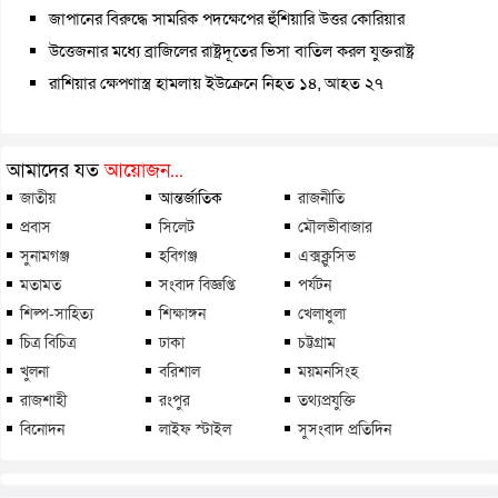
জাপানের বিরুদ্ধে সামরিক পদক্ষেপের হুঁশিয়ারি উত্তর কোরিয়ার
উত্তেজনার মধ্যে ব্রাজিলের রাষ্ট্রদূতের ভিসা বাতিল করল যুক্তরাষ্ট্র
রাশিয়ার ক্ষেপণাস্ত্র হামলায় ইউক্রেনে নিহত ১৪, আহত ২৭
আমাদের যত
আয়োজন...
জাতীয়
আন্তর্জাতিক
রাজনীতি
প্রবাস
সিলেট
মৌলভীবাজার
সুনামগঞ্জ
হবিগঞ্জ
এক্সক্লুসিভ
মতামত
সংবাদ বিজ্ঞপ্তি
পর্যটন
শিল্প-সাহিত্য
শিক্ষাঙ্গন
খেলাধুলা
চিত্র বিচিত্র
ঢাকা
চট্টগ্রাম
খুলনা
বরিশাল
ময়মনসিংহ
রাজশাহী
রংপুর
তথ্যপ্রযুক্তি
বিনোদন
লাইফ স্টাইল
সুসংবাদ প্রতিদিন