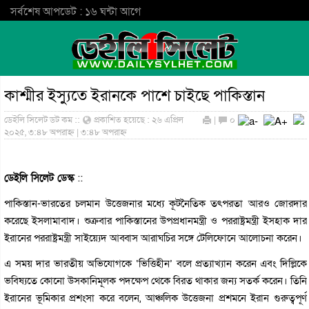
সর্বশেষ আপডেট : ১৬ ঘন্টা আগে
কাশ্মীর ইস্যুতে ইরানকে পাশে চাইছে পাকিস্তান
ডেইলি সিলেট ডট কম ::
প্রকাশিত হয়েছে : ২৬ এপ্রিল
|
০
২০২৫, ৩:৪৮ অপরাহ্ন | ৩:৪৮ অপরাহ্ন
ডেইলি সিলেট ডেস্ক
::
পাকিস্তান-ভারতের চলমান উত্তেজনার মধ্যে কূটনৈতিক তৎপরতা আরও জোরদার
করেছে ইসলামাবাদ। শুক্রবার পাকিস্তানের উপপ্রধানমন্ত্রী ও পররাষ্ট্রমন্ত্রী ইসহাক দার
ইরানের পররাষ্ট্রমন্ত্রী সাইয়্যেদ আব্বাস আরাঘচির সঙ্গে টেলিফোনে আলোচনা করেন।
এ সময় দার ভারতীয় অভিযোগকে ‘ভিত্তিহীন’ বলে প্রত্যাখ্যান করেন এবং দিল্লিকে
ভবিষ্যতে কোনো উসকানিমূলক পদক্ষেপ থেকে বিরত থাকার জন্য সতর্ক করেন। তিনি
ইরানের ভূমিকার প্রশংসা করে বলেন, আঞ্চলিক উত্তেজনা প্রশমনে ইরান গুরুত্বপূর্ণ