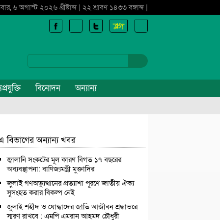
বার, ৬ অগাস্ট ২০২৬ খ্রীষ্টাব্দ | ২২ শ্রাবণ ১৪৩৩ বঙ্গাব্দ |
প্রযুক্তি
বিনোদন
অন্যান্য
এ বিভাগের অন্যান্য খবর
জ্বালানি সংকটের মূল কারণ বিগত ১৭ বছরের
অব্যবস্থাপনা: বাণিজ্যমন্ত্রী মুক্তাদির
জুলাই গণঅভ্যুত্থানের প্রত্যাশা পূরণে জাতীয় ঐক্য
সুসংহত করার বিকল্প নেই
জুলাই শহীদ ও যোদ্ধাদের জাতি আজীবন শ্রদ্ধাভরে
স্মরণ রাখবে : এমপি এমরান আহমদ চৌধুরী