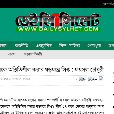
বৃহস্পতি
িভাগ
রাজনীতি
এক্সক্লুসিভ
শিল্প-সাহিত্য
খেলাধুলা
তথ্য
প্রবাস
সংবাদ বিজ্ঞপ্তি
 অস্থিতিশীল করার ষড়যন্ত্রে লিপ্ত : ফয়সল চৌধুরী
০২৫, ৮:৪৯ অপরাহ্ন | ৮:৪৯
|
০
পি মনোনীত সাবেক সংসদ সদস্য পদপ্রার্থী ফয়সল আহমদ চৌধুরী বলেছেন,
েশকে অস্থিতিশিল করার ষড়যন্ত্রে লিপ্ত। দীর্ঘ ১৭ বছর দেশের মানুষের উপর
ষের মৌলিক ভোটাধিকার হরণ করেছেন। এখন তার নির্দেশে তারই দোসররা দেশের