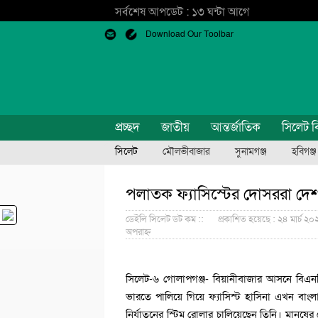
সর্বশেষ আপডেট : ১৩ ঘন্টা আগে
Download Our Toolbar
প্রচ্ছদ
জাতীয়
আন্তর্জাতিক
সিলেট ব
সিলেট
মৌলভীবাজার
সুনামগঞ্জ
হবিগঞ্জ
পলাতক ফ্যাসিস্টের দোসররা দেশকে
ডেইলি সিলেট ডট কম ::
প্রকাশিত হয়েছে : ২৪ মার্চ ২
অপরাহ্ন
সিলেট-৬ গোলাপগঞ্জ- বিয়ানীবাজার আসনে বিএন
ভারতে পালিয়ে গিয়ে ফ্যাসিস্ট হাসিনা এখন বাংলাদ
নির্যাতনের স্টিম রোলার চালিয়েছেন তিনি। মানু