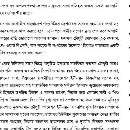
পি তাদের সব অপতৎপরতা দেশের মানুষকে সাথে প্রতিহত করবে। কেউ আওয়ামী
 হবে ফ্যাসিস্টের মতো।
নের পর এখন আগামীর বাংলাদেশ গড়ে উঠবে দেশনায়ক তারেক রহমানের দেয়া ৩১
্যবদ্ধভাবে কাজ করতে হবে। তিনি প্রয়োজনীয় সংস্কার দ্রুত শেষ করে আগামী
বতী সরকারের প্রতি জোরালো আহ্বান জানান। ফয়সল চৌধুরী সোমবার (২৩ রমজান,
৯নং ওয়ার্ড বিএনপি, অঙ্গ সহযোগী সংগঠনের উদ্যোগে মিরগঞ্জ বাজারের একটি
তিথির বক্তব্যে এসব কথা বলেন।
ি গৌছ উদ্দিনের সভাপতিত্বে অনুষ্টিত ইফতার মাহফিলে ফয়সল চৌধুরী আরও
রকার গঠন করলে অবহেলিত সিলেট-৬ আসন হবে উন্নয়নের রোল মডেল। কারণ,
নগনের ভাগ্য উন্নয়নের রাজনীতি। ভাদেশ্বর ইউনিয়ন বিএনপির সবেক সহ
জেলা ছাত্রদলের সহ সাংগঠনিক সম্পাদক মনিরুল ইসলাম জুয়েলের সঞ্চালনায়
 হিসাবে উপস্থিত ছিলেন ও বক্তব্য রাখেন, সিলেট জজ কোর্টের নারী ও শিশু
(পিপি) ও সিলেট জেলা বিএনপির যুগ্ম সাধারণ সম্পাদক অ্যাডভোকেট এম মুজিবুর
ভাপতি নুরুজ্জামান চৌধুরী, ভাদেশ্বর ইউনিয়ন বিএনপির কৃষি বিষয়ক সম্পাদক
ধারণ সম্পাদক সুহেল আহমেদ, ভাদেশ্বর ইউনিয়ন যুবদলের অন্যতম নেতা জাব্বি
ান আহমদ, সিলেট মহানগর ছাত্রদলের ত্রান ও দুর্যোগ বিষয়ক সম্পাদক
 সহ সভাপতি টিপু সুলতানসহ বিভিন্ন ওয়ার্ড বিএনপির সভাপতি -সাধারণ