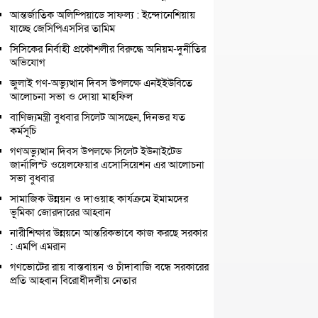
আন্তর্জাতিক অলিম্পিয়াডে সাফল্য : ইন্দোনেশিয়ায়
যাচ্ছে জেসিপিএসসির তামিম
সিসিকের নির্বাহী প্রকৌশলীর বিরুদ্ধে অনিয়ম-দুর্নীতির
অভিযোগ
জুলাই গণ-অভ্যুত্থান দিবস উপলক্ষে এনইইউবিতে
আলোচনা সভা ও দোয়া মাহফিল
বাণিজ্যমন্ত্রী বুধবার সিলেট আসছেন, দিনভর যত
কর্মসূচি
গণঅভ্যুত্থান দিবস উপলক্ষে সিলেট ইউনাইটেড
জার্নালিস্ট ওয়েলফেয়ার এসোসিয়েশন এর আলোচনা
সভা বুধবার
সামাজিক উন্নয়ন ও দাওয়াহ কার্যক্রমে ইমামদের
ভূমিকা জোরদারের আহ্বান
নারীশিক্ষার উন্নয়নে আন্তরিকভাবে কাজ করছে সরকার
: এমপি এমরান
গণভোটের রায় বাস্তবায়ন ও চাঁদাবাজি বন্ধে সরকারের
প্রতি আহ্বান বিরোধীদলীয় নেতার