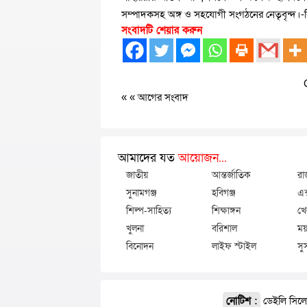
সম্পাদকসহ অঙ্গ ও সহযোগী সংগঠনের নেতৃবৃন্দ।-বিজ
সংবাদটি শেয়ার করুন
« «
আগের সংবাদ
আমাদের যত
আয়োজন...
জাতীয়
আন্তর্জাতিক
রা
সুনামগঞ্জ
হবিগঞ্জ
এক
শিল্প-সাহিত্য
শিক্ষাঙ্গন
খে
খুলনা
বরিশাল
ময়
বিনোদন
লাইফ স্টাইল
সু
নোটিশ :
ডেইলি সিলেট