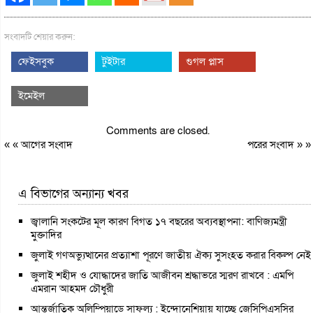
সংবাদটি শেয়ার করুন:
ফেইসবুক
টুইটার
গুগল প্লাস
ইমেইল
Comments are closed.
« «
আগের সংবাদ
পরের সংবাদ
» »
এ বিভাগের অন্যান্য খবর
জ্বালানি সংকটের মূল কারণ বিগত ১৭ বছরের অব্যবস্থাপনা: বাণিজ্যমন্ত্রী
মুক্তাদির
জুলাই গণঅভ্যুত্থানের প্রত্যাশা পূরণে জাতীয় ঐক্য সুসংহত করার বিকল্প নেই
জুলাই শহীদ ও যোদ্ধাদের জাতি আজীবন শ্রদ্ধাভরে স্মরণ রাখবে : এমপি
এমরান আহমদ চৌধুরী
আন্তর্জাতিক অলিম্পিয়াডে সাফল্য : ইন্দোনেশিয়ায় যাচ্ছে জেসিপিএসসির