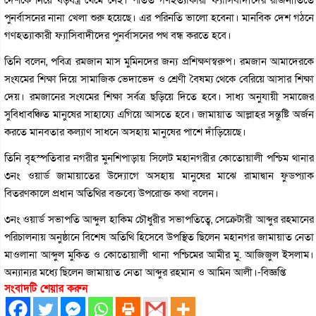
পুনর্বাসনের নানা খেলা শুরু হয়েছে। এর পরিনতি ভালো হবেনা। মানবিক দেশ গঠনে
গণহত্যাকারী ফ্যাসিবাদীদের পুনর্বাসনের পথ বন্ধ করতে হবে।
তিনি বলেন, পবিত্র রমজান মাস মুমিনদের জন্য প্রশিক্ষণস্বরুপ। রমজান আমাদেরকে
সংযমের শিক্ষা দিয়ে সামাজিক ভেদাভেদ ও শ্রেণী বৈষম্য থেকে বেরিয়ে আসার শিক্ষা
দেয়। রমজানের সংযমের শিক্ষা সর্বত্র ছড়িয়ে দিতে হবে। সাধ্য অনুযায়ী সমাজের
সুবিধাবঞ্চিত মানুষের সাহায্যে এগিয়ে আসতে হবে। জামায়াত আল্লাহর সন্তুষ্টি অর্জন
করতে মানবতার কল্যাণ সাধনে অসহায় মানুষের পাশে দাঁড়িয়েছে।
তিনি বৃহস্পতিবার নগরীর মুনশিপাড়ায় সিলেট মহানগরীর কোতোয়ালী পশ্চিম থানার
৩নং ওয়ার্ড জামায়াতের উদ্যোগে অসহায় মানুষের মাঝে রামাদ্বান ফুডপ্যাক
বিতরণকালে প্রধান অতিথির বক্তব্যে উপরোক্ত কথা বলেন।
৩নং ওয়ার্ড সভাপতি আব্দুল হাকিম চৌধুরীর সভাপতিত্বে, সেক্রেটারী আব্দুর রহমানের
পরিচালনায় অনুষ্ঠানে বিশেষ অতিথি হিসেবে উপস্থিত ছিলেন মহানগর জামায়াত নেতা
মাওলানা আব্দুল মুকিত ও কোতোয়ালী থানা পশ্চিমের আমীর মু. আজিজুল ইসলাম।
অন্যান্যর মধ্যে ছিলেন জামায়াত নেতা আব্দুর রহমান ও আমিন আলী।-বিজ্ঞপ্তি
সংবাদটি শেয়ার করুন