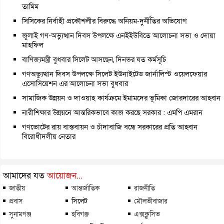
তামিম
সিসিকের নির্বাহী প্রকৌশলীর বিরুদ্ধে অনিয়ম-দুর্নীতির অভিযোগ
জুলাই গণ-অভ্যুত্থান দিবস উপলক্ষে এনইইউবিতে আলোচনা সভা ও দোয়া
মাহফিল
বাণিজ্যমন্ত্রী বুধবার সিলেট আসছেন, দিনভর যত কর্মসূচি
গণঅভ্যুত্থান দিবস উপলক্ষে সিলেট ইউনাইটেড জার্নালিস্ট ওয়েলফেয়ার
এসোসিয়েশন এর আলোচনা সভা বুধবার
সামাজিক উন্নয়ন ও দাওয়াহ কার্যক্রমে ইমামদের ভূমিকা জোরদারের আহ্বান
নারীশিক্ষার উন্নয়নে আন্তরিকভাবে কাজ করছে সরকার : এমপি এমরান
গণভোটের রায় বাস্তবায়ন ও চাঁদাবাজি বন্ধে সরকারের প্রতি আহ্বান
বিরোধীদলীয় নেতার
আমাদের যত
আয়োজন...
জাতীয়
আন্তর্জাতিক
রাজনীতি
প্রবাস
সিলেট
মৌলভীবাজার
সুনামগঞ্জ
হবিগঞ্জ
এক্সক্লুসিভ