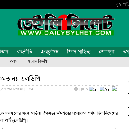
বৃহস্পতি
িভাগ
রাজনীতি
এক্সক্লুসিভ
শিল্প-সাহিত্য
খেলাধুলা
তথ্য
প্রবাস
সংবাদ বিজ্ঞপ্তি
ে একমত নয় এলডিপি
২৫, ৭:৩২ অপরাহ্ন | ৭:৩২
|
০
রাজনৈতিক দলগুলোর সঙ্গে জাতীয় ঐকমত্য কমিশনের সংলাপের প্রথম দিন নিজেদের
 পার্টি (এলডিপি)।