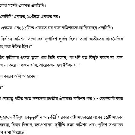
বগুলোর সঙ্গেই একমত এলডিপি।
টিতে এলডিপি একমত, ১৫টিতে একমত নয়।
যে ১৬টিতে একমত এবং ১১টিতে একমত নয় বলে কমিশনকে জানিয়েছেন এলডিপি।
ির্বাচন কমিশন সংস্কারের সুপারিশ দুর্বল ছিল। তারা অতীতের রাজনৈতিক
রহ করা উচিত ছিল।”
কর্তার ভূমিকার গুরুত্ব তুলে ধরে তিনি বলেন, “আপনি যত কিছুই করেন না কেন,
োক কাজ না করে, একজন ওসি, আরেকজন হল ইউএনও।”
োধ করেন অলি আহমেদ।
।”
নূসের নেতৃত্বে গঠিত সাত সদস্যের জাতীয় ঐকমত্য কমিশন গত ১৫ ফেব্রুয়ারি কাজ
মদ ইউনূস নেতৃত্বাধীন অন্তর্বর্তী সরকার রাষ্ট্র সংস্কারের লক্ষ্যে ১১টি সংস্কার
যবস্থা, বিচার বিভাগ, জনপ্রশাসন, দুর্নীতি দমন কমিশন এবং পুলিশ সংস্কারের
দন জমা দিয়েছে।