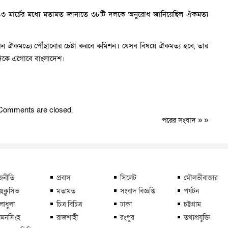
র ১৩ মার্চের মধ্যে মতামত জানাতে ৩৮টি দলকে অনুরোধ জানিয়েছিল ঐকমত্য
ঐকমত্যে পৌঁছানোর চেষ্টা করবে কমিশন। যেসব বিষয়ে ঐকমত্য হবে, তার
ের দিকে এগোবে বাংলাদেশ।
Comments are closed.
পরের সংবাদ
» »
জনীতি
প্রবাস
সিলেট
মৌলভীবাজার
্সক্লুসিভ
মতামত
সংবাদ বিজ্ঞপ্তি
পর্যটন
লাধুলা
চিত্র বিচিত্র
ঢাকা
চট্টগ্রাম
মনসিংহ
রাজশাহী
রংপুর
তথ্যপ্রযুক্তি