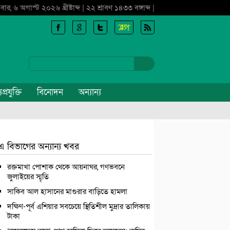
বার, ৬ অগাস্ট ২০২৬ খ্রীষ্টাব্দ | ২২ শ্রাবণ ১৪৩৩ বঙ্গাব্দ |
প্রযুক্তি
বিনোদন
অন্যান্য
এ বিভাগের অন্যান্য খবর
রক্তমাখা পোশাক থেকে আয়নাঘর, গণভবনে
জুলাইয়ের স্মৃতি
সাকিব আল হাসানের মাগুরার বাড়িতে হামলা
দক্ষিণ-পূর্ব এশিয়ার সবচেয়ে স্থিতিশীল মুদ্রার তালিকায়
টাকা