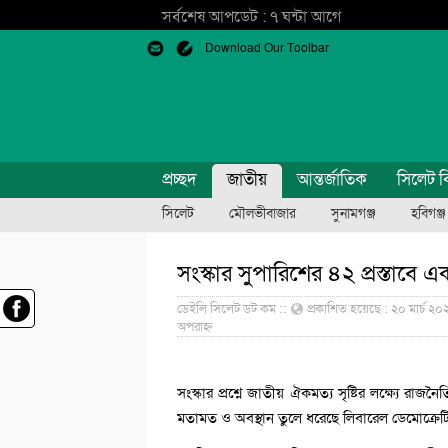
সর্বশেষ আপডেট : ৭ ঘন্টা আগে
Download Our Toolbar
প্রচ্ছদ
জাতীয়
আন্তর্জাতিক
সিলেট ব
সিলেট
মৌলভীবাজার
সুনামগঞ্জ
হবিগঞ্জ
সংস্কার সুপারিশের ৪২ প্রস্তাব
ডেইলি সিলেট ডট কম ::
প্রকাশিত হয়েছে : ২০ মার্চ ২০
অপরাহ্ন
সংস্কার প্রশ্নে জাতীয় ঐকমত্য সৃষ্টির লক্ষ্যে 
মতামত ও অবস্থান তুলে ধরেছে লিবারেল ডেমোক্রেটিক