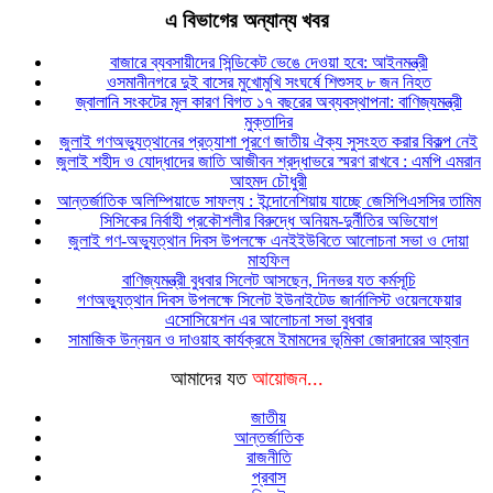
এ বিভাগের অন্যান্য খবর
বাজারে ব্যবসায়ীদের সিন্ডিকেট ভেঙে দেওয়া হবে: আইনমন্ত্রী
ওসমানীনগরে দুই বাসের মুখোমুখি সংঘর্ষে শিশুসহ ৮ জন নিহত
জ্বালানি সংকটের মূল কারণ বিগত ১৭ বছরের অব্যবস্থাপনা: বাণিজ্যমন্ত্রী
মুক্তাদির
জুলাই গণঅভ্যুত্থানের প্রত্যাশা পূরণে জাতীয় ঐক্য সুসংহত করার বিকল্প নেই
জুলাই শহীদ ও যোদ্ধাদের জাতি আজীবন শ্রদ্ধাভরে স্মরণ রাখবে : এমপি এমরান
আহমদ চৌধুরী
আন্তর্জাতিক অলিম্পিয়াডে সাফল্য : ইন্দোনেশিয়ায় যাচ্ছে জেসিপিএসসির তামিম
সিসিকের নির্বাহী প্রকৌশলীর বিরুদ্ধে অনিয়ম-দুর্নীতির অভিযোগ
জুলাই গণ-অভ্যুত্থান দিবস উপলক্ষে এনইইউবিতে আলোচনা সভা ও দোয়া
মাহফিল
বাণিজ্যমন্ত্রী বুধবার সিলেট আসছেন, দিনভর যত কর্মসূচি
গণঅভ্যুত্থান দিবস উপলক্ষে সিলেট ইউনাইটেড জার্নালিস্ট ওয়েলফেয়ার
এসোসিয়েশন এর আলোচনা সভা বুধবার
সামাজিক উন্নয়ন ও দাওয়াহ কার্যক্রমে ইমামদের ভূমিকা জোরদারের আহ্বান
আমাদের যত
আয়োজন...
জাতীয়
আন্তর্জাতিক
রাজনীতি
প্রবাস