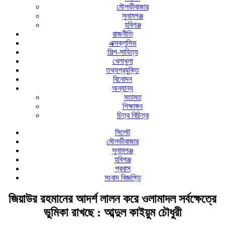
মৌলভীবাজার
সুনামগঞ্জ
হবিগঞ্জ
রাজনীতি
এক্সক্লুসিভ
শিল্প-সাহিত্য
খেলাধুলা
তথ্যপ্রযুক্তি
বিনোদন
অন্যান্য
মতামত
শিক্ষাঙ্গন
চিত্র বিচিত্র
সিলেট
মৌলভীবাজার
সুনামগঞ্জ
হবিগঞ্জ
প্রবাস
সংবাদ বিজ্ঞপ্তি
জিয়াউর রহমানের আদর্শ লালন করে ওলামাদল সর্বক্ষেত্রে
ভুমিকা রাখছে : আব্দুল কাইয়ুম চৌধুরী