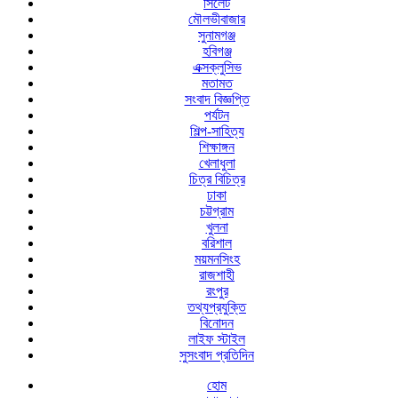
সিলেট
মৌলভীবাজার
সুনামগঞ্জ
হবিগঞ্জ
এক্সক্লুসিভ
মতামত
সংবাদ বিজ্ঞপ্তি
পর্যটন
শিল্প-সাহিত্য
শিক্ষাঙ্গন
খেলাধুলা
চিত্র বিচিত্র
ঢাকা
চট্টগ্রাম
খুলনা
বরিশাল
ময়মনসিংহ
রাজশাহী
রংপুর
তথ্যপ্রযুক্তি
বিনোদন
লাইফ স্টাইল
সুসংবাদ প্রতিদিন
হোম