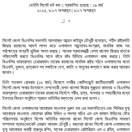
ডেইলি সিলেট ডট কম ::
প্রকাশিত হয়েছে : ১৬ মার্চ
২০২৫, ৯:০৭ অপরাহ্ন | ৯:০৭ অপরাহ্ন
|
০
সিলেট জেলা বিএনপির সভাপতি আলহাজ্ব আব্দুল কাইয়ুম চৌধুরী বলেছেন, শহীদ রাষ্ট্রপতি
জিয়ার রহমানের আদর্শ লালন করে ওলামাদল আন্দোলন-সংগ্রাম, মানবিক কাজ সহ
সর্বক্ষেত্রে অগ্রণী ভুমিকা পালন করছে। সাবেক প্রধানমন্ত্রী বেগম খালেদা জিয়ার হাতকে
শক্তিশালী করতে বিএনপির সাথে কাঁধে কাঁধ মিলিয়ে ওলামাদল কাজ করছে। তিনি
বিএনপির ভারপ্রাপ্ত চেয়ারম্যান তারেক রহমানের মানবিক রাষ্ট্র গঠনে ওলামাদলের মতো
বিএনপি, যুবদল, ছাত্রদল সহ সবাইকে দেশ, জাতি ও মানুষের কল্যাণে কাজ করার আহবান
জানান।
তিনি গতকাল রোববার (১৬ মার্চ) বিকেলে নগরীর কোর্টপয়েন্টে জাতীয়তাবাদী ওলামাদল
সিলেট জেলা শাখার উদ্যোগে দেশনেত্রী বেগম খালেদা জিয়ার সুস্থ্যতা কামনায় ও বিএনপির
ভারপ্রাপ্ত চেয়ারম্যান তারেক রহমানের নির্দেশে গরীব, দুস্থ, অসহায় ও পথচারীদের মধ্যে
ইফতার বিতরণ অনুষ্টানে প্রধান অতিথির বক্তব্যে এসব কথা বলেন।
সিলেট জেলা ওলামাদলের আহবায়ক মাওলানা নুরুল হক এর সভাপতিত্বে এবং সিনিয়র যুগ্ম
আহবায়ক মাওলানা মোহাম্মদ রমিজ উদ্দিন ও সদস্য সচিব এম এস কামাল উদ্দিনের যৌথ
পরিচালনায় অনুষ্ঠানে বিশেষ অতিথির বক্তব্য রাখেন সিলেট জেলা বিএনপির সাধারণ
সম্পাদক অ্যাডভোকেট এমরান আহমদ চৌধুরী। বক্তব্য রাখেন সিলেট জেলা ওলামাদলের
যুগ্ম আহবায়ক ক্বারী হারুনুর রশিদ, সাবেক চেয়ারম্যান রোটারিয়ান এম এ রহিম, ওলামাদল