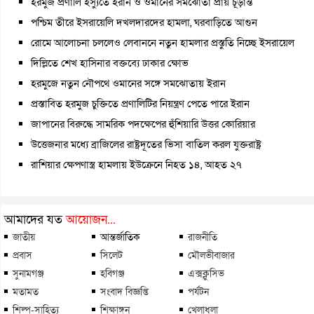
হরমুজ প্রণালি ইস্যুতে ইরান ও ওমানের সমঝোতা প্রায় চূড়ান্ত
পশ্চিম তীরে ইসরায়েলি দখলদারদের হামলা, ঘরবাড়িতে আগুন
রোমে আলোচনা চললেও লেবাননে নতুন হামলার প্রস্তুতি নিচ্ছে ইসরায়েল
দিল্লিতে শেখ হাসিনার বক্তব্যে ঢাকার ক্ষোভ
হরমুজে নতুন নৌপথে ওমানের সঙ্গে সমঝোতায় ইরান
প্রস্তাবিত হরমুজ চুক্তিতে প্রণালিটির নিয়ন্ত্রণ পেতে পারে ইরান
জাপানের বিরুদ্ধে সামরিক পদক্ষেপের হুঁশিয়ারি উত্তর কোরিয়ার
উত্তেজনার মধ্যে ব্রাজিলের রাষ্ট্রদূতের ভিসা বাতিল করল যুক্তরাষ্ট্র
রাশিয়ার ক্ষেপণাস্ত্র হামলায় ইউক্রেনে নিহত ১৪, আহত ২৭
আমাদের যত
আয়োজন...
জাতীয়
আন্তর্জাতিক
রাজনীতি
প্রবাস
সিলেট
মৌলভীবাজার
সুনামগঞ্জ
হবিগঞ্জ
এক্সক্লুসিভ
মতামত
সংবাদ বিজ্ঞপ্তি
পর্যটন
শিল্প-সাহিত্য
শিক্ষাঙ্গন
খেলাধুলা