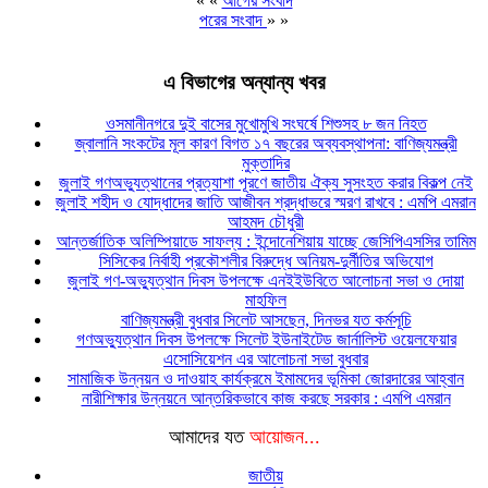
« «
আগের সংবাদ
পরের সংবাদ
» »
এ বিভাগের অন্যান্য খবর
ওসমানীনগরে দুই বাসের মুখোমুখি সংঘর্ষে শিশুসহ ৮ জন নিহত
জ্বালানি সংকটের মূল কারণ বিগত ১৭ বছরের অব্যবস্থাপনা: বাণিজ্যমন্ত্রী
মুক্তাদির
জুলাই গণঅভ্যুত্থানের প্রত্যাশা পূরণে জাতীয় ঐক্য সুসংহত করার বিকল্প নেই
জুলাই শহীদ ও যোদ্ধাদের জাতি আজীবন শ্রদ্ধাভরে স্মরণ রাখবে : এমপি এমরান
আহমদ চৌধুরী
আন্তর্জাতিক অলিম্পিয়াডে সাফল্য : ইন্দোনেশিয়ায় যাচ্ছে জেসিপিএসসির তামিম
সিসিকের নির্বাহী প্রকৌশলীর বিরুদ্ধে অনিয়ম-দুর্নীতির অভিযোগ
জুলাই গণ-অভ্যুত্থান দিবস উপলক্ষে এনইইউবিতে আলোচনা সভা ও দোয়া
মাহফিল
বাণিজ্যমন্ত্রী বুধবার সিলেট আসছেন, দিনভর যত কর্মসূচি
গণঅভ্যুত্থান দিবস উপলক্ষে সিলেট ইউনাইটেড জার্নালিস্ট ওয়েলফেয়ার
এসোসিয়েশন এর আলোচনা সভা বুধবার
সামাজিক উন্নয়ন ও দাওয়াহ কার্যক্রমে ইমামদের ভূমিকা জোরদারের আহ্বান
নারীশিক্ষার উন্নয়নে আন্তরিকভাবে কাজ করছে সরকার : এমপি এমরান
আমাদের যত
আয়োজন...
জাতীয়