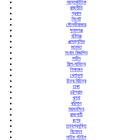
আন্তর্জাতিক
রাজনীতি
প্রবাস
সিলেট
মৌলভীবাজার
সুনামগঞ্জ
হবিগঞ্জ
এক্সক্লুসিভ
মতামত
সংবাদ বিজ্ঞপ্তি
পর্যটন
শিল্প-সাহিত্য
শিক্ষাঙ্গন
খেলাধুলা
চিত্র বিচিত্র
ঢাকা
চট্টগ্রাম
খুলনা
বরিশাল
ময়মনসিংহ
রাজশাহী
রংপুর
তথ্যপ্রযুক্তি
বিনোদন
লাইফ স্টাইল