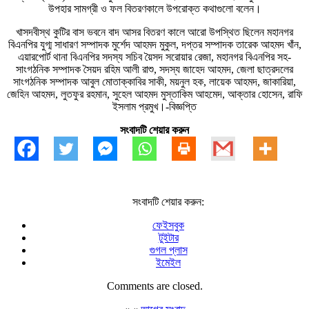
উপহার সামগ্রী ও ফল বিতরণকালে উপরোক্ত কথাগুলো বলেন।
খাসদবীস্থ কুটির বাস ভবনে বাদ আসর বিতরণ কালে আরো উপস্থিত ছিলেন মহানগর
বিএনপির যুগ্ম সাধারণ সম্পাদক মুর্শেদ আহমদ মুকুল, দপ্তর সম্পাদক তারেক আহমদ খাঁন,
এয়ারপোর্ট থানা বিএনপির সদস্য সচিব য়ৈসদ সরোয়ার রেজা, মহানগর বিএনপির সহ-
সাংগঠনিক সম্পাদক সৈয়দ রহিম আলী রাশু, সদস্য জাহেদ আহমদ, জেলা ছাত্রদলের
সাংগঠনিক সম্পাদক আবুল মোতাক্কাবির সাকী, ময়নুল হক, লায়েক আহমদ, জাকারিয়া,
জেহিন আহমদ, লুতফুর রহমান, সুহেল আহমদ মুস্তাকিম আহমেদ, আক্তার হোসেন, রাফি
ইসলাম প্রমুখ।-বিজ্ঞপ্তি
সংবাদটি শেয়ার করুন
সংবাদটি শেয়ার করুন:
ফেইসবুক
টুইটার
গুগল প্লাস
ইমেইল
Comments are closed.