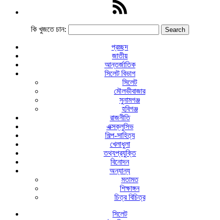
কি খুজতে চান:
প্রচ্ছদ
জাতীয়
আন্তর্জাতিক
সিলেট বিভাগ
সিলেট
মৌলভীবাজার
সুনামগঞ্জ
হবিগঞ্জ
রাজনীতি
এক্সক্লুসিভ
শিল্প-সাহিত্য
খেলাধুলা
তথ্যপ্রযুক্তি
বিনোদন
অন্যান্য
মতামত
শিক্ষাঙ্গন
চিত্র বিচিত্র
সিলেট