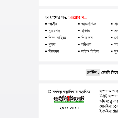
আমাদের যত
আয়োজন...
জাতীয়
আন্তর্জাতিক
রা
সুনামগঞ্জ
হবিগঞ্জ
এক
শিল্প-সাহিত্য
শিক্ষাঙ্গন
খে
খুলনা
বরিশাল
ময়
বিনোদন
লাইফ স্টাইল
সু
নোটিশ :
ডেইলি সিলেট
সম্পাদক ও প্
© সর্বস্বত্ব স্বত্বাধিকার সংরক্ষিত
নির্বাহী সম্প
অফিস: ব্লু ওয
মোবাইল: ০১
২০১১-২০১৭
ই-মেইল: da