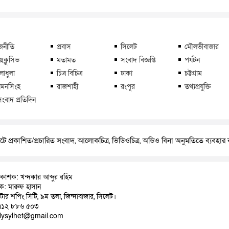
জনীতি
প্রবাস
সিলেট
মৌলভীবাজার
্সক্লুসিভ
মতামত
সংবাদ বিজ্ঞপ্তি
পর্যটন
লাধুলা
চিত্র বিচিত্র
ঢাকা
চট্টগ্রাম
মনসিংহ
রাজশাহী
রংপুর
তথ্যপ্রযুক্তি
সংবাদ প্রতিদিন
ে প্রকাশিত/প্রচারিত সংবাদ, আলোকচিত্র, ভিডিওচিত্র, অডিও বিনা অনুমতিতে ব্যবহা
রকাশক: খন্দকার আব্দুর রহিম
াদক: মারুফ হাসান
়াটার শপিং সিটি, ৯ম তলা, জিন্দাবাজার, সিলেট।
৭১২ ৮৮৬ ৫০৩
ilysylhet@gmail.com