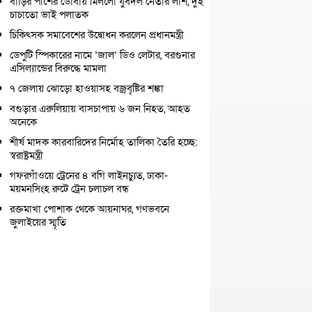
বাড়ির পাশের ডোবায় মিললো যুবদল নেতার লাশ, দুই
চাচাতো ভাই পলাতক
চিকিৎসক সমাবেশের উদ্বোধন করলেন প্রধানমন্ত্রী
ডেপুটি স্পিকারের নামে ‘জাল’ ডিও লেটার, বরগুনার
এসিল্যান্ডের বিরুদ্ধে মামলা
৭ জেলায় ঝোড়ো হাওয়াসহ বজ্রবৃষ্টির শঙ্কা
বগুড়ার এরুলিয়ায় বাসচাপায় ৬ জন নিহত, আহত
অনেকে
শীর্ষ মাদক কারবারিদের নির্মোহ তালিকা তৈরি হচ্ছে:
স্বরাষ্ট্রমন্ত্রী
গফরগাঁওয়ে ট্রেনের ৪ বগি লাইনচ্যুত, ঢাকা-
ময়মনসিংহ রুটে ট্রেন চলাচল বন্ধ
রক্তমাখা পোশাক থেকে আয়নাঘর, গণভবনে
জুলাইয়ের স্মৃতি