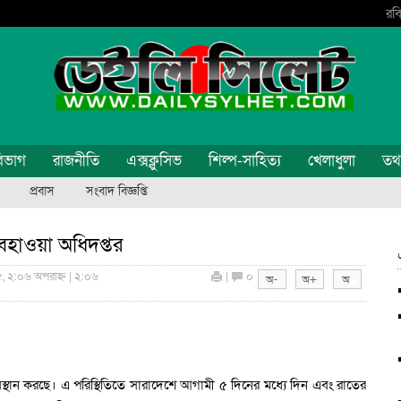
রবি
িভাগ
রাজনীতি
এক্সক্লুসিভ
শিল্প-সাহিত্য
খেলাধুলা
তথ্য
প্রবাস
সংবাদ বিজ্ঞপ্তি
বহাওয়া অধিদপ্তর
৫, ২:০৬ অপরাহ্ন | ২:০৬
|
০
বস্থান করছে। এ পরিস্থিতিতে সারাদেশে আগামী ৫ দিনের মধ্যে দিন এবং রাতের