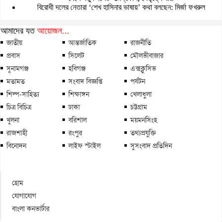
বিরোধী দলের নেতারা ‘শেখ হাসিনার ভাষায়’ কথা বলছেন: মির্জা ফখরুল
আমাদের যত
আয়োজন...
জাতীয়
আন্তর্জাতিক
রাজনীতি
প্রবাস
সিলেট
মৌলভীবাজার
সুনামগঞ্জ
হবিগঞ্জ
এক্সক্লুসিভ
মতামত
সংবাদ বিজ্ঞপ্তি
পর্যটন
শিল্প-সাহিত্য
শিক্ষাঙ্গন
খেলাধুলা
চিত্র বিচিত্র
ঢাকা
চট্টগ্রাম
খুলনা
বরিশাল
ময়মনসিংহ
রাজশাহী
রংপুর
তথ্যপ্রযুক্তি
বিনোদন
লাইফ স্টাইল
সুসংবাদ প্রতিদিন
হোম
যোগাযোগ
বাংলা কনভার্টার