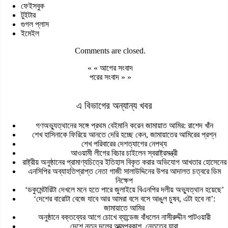
ফেইসবুক
টুইটার
গুগল প্লাস
ইমেইল
Comments are closed.
« «
আগের সংবাদ
পরের সংবাদ
» »
এ বিভাগের অন্যান্য খবর
গণঅভ্যুত্থানের সঙ্গে প্রথম বেইমানি করেন জামায়াত আমির: রাশেদ খাঁন
শেখ হাসিনাকে ফিরিয়ে আনতে দেরি হচ্ছে কেন, জামায়াতের আমিরের প্রশ্ন
শেখ পরিবারের দেশত্যাগের নেপথ্য
আওয়ামী লীগের বিচার চাইলেন স্বরাষ্ট্রমন্ত্রী
রাষ্ট্রীয় অনুষ্ঠানের প্রামাণ্যচিত্রে ইতিহাস বিকৃত করার অভিযোগ আখতার হোসেনের
এনসিপির অব্যাহতিপ্রাপ্ত নেতা গাজী সালাউদ্দিনের উপর আদালত চত্বরে ডিম
নিক্ষেপ
‘ডকুমেন্টারিটা দেখলে মনে হতে পারে জুলাইয়ে বিএনপির দলীয় অভ্যুত্থান হয়েছে’
‘দেশের বারোটা বেজে যাবে আর আমরা বসে বসে আঙুল চুষব, এটা হবে না’:
জামায়াতে আমির
অনুষ্ঠানে বক্তব্যের আগে চোখে ব্যান্ডেজ বাঁধলেন নাসীরুদ্দীন পাটওয়ারী
দেশে নতুন দলের আত্মপ্রকাশ, নেতৃত্বে যারা