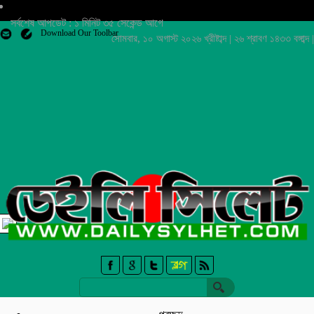
সর্বশেষ আপডেট : ১ মিনিট ৩৫ সেকেন্ড আগে
Download Our Toolbar
সোমবার, ১০ অগাস্ট ২০২৬ খ্রীষ্টাব্দ | ২৬ শ্রাবণ ১৪৩৩ বঙ্গাব্দ |