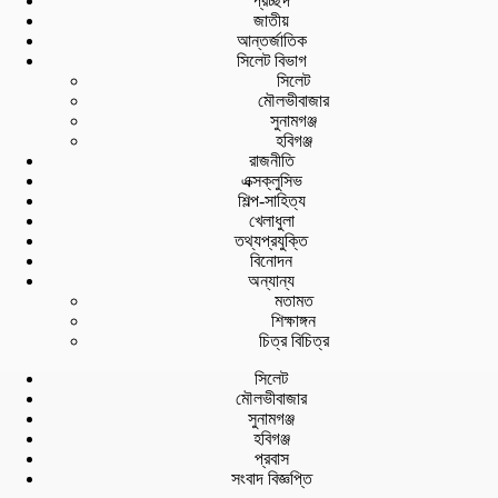
প্রচ্ছদ
জাতীয়
আন্তর্জাতিক
সিলেট বিভাগ
সিলেট
মৌলভীবাজার
সুনামগঞ্জ
হবিগঞ্জ
রাজনীতি
এক্সক্লুসিভ
শিল্প-সাহিত্য
খেলাধুলা
তথ্যপ্রযুক্তি
বিনোদন
অন্যান্য
মতামত
শিক্ষাঙ্গন
চিত্র বিচিত্র
সিলেট
মৌলভীবাজার
সুনামগঞ্জ
হবিগঞ্জ
প্রবাস
সংবাদ বিজ্ঞপ্তি