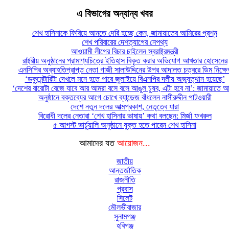
এ বিভাগের অন্যান্য খবর
শেখ হাসিনাকে ফিরিয়ে আনতে দেরি হচ্ছে কেন, জামায়াতের আমিরের প্রশ্ন
শেখ পরিবারের দেশত্যাগের নেপথ্য
আওয়ামী লীগের বিচার চাইলেন স্বরাষ্ট্রমন্ত্রী
রাষ্ট্রীয় অনুষ্ঠানের প্রামাণ্যচিত্রে ইতিহাস বিকৃত করার অভিযোগ আখতার হোসেনের
এনসিপির অব্যাহতিপ্রাপ্ত নেতা গাজী সালাউদ্দিনের উপর আদালত চত্বরে ডিম নিক্ষে
‘ডকুমেন্টারিটা দেখলে মনে হতে পারে জুলাইয়ে বিএনপির দলীয় অভ্যুত্থান হয়েছে’
‘দেশের বারোটা বেজে যাবে আর আমরা বসে বসে আঙুল চুষব, এটা হবে না’: জামায়াতে আ
অনুষ্ঠানে বক্তব্যের আগে চোখে ব্যান্ডেজ বাঁধলেন নাসীরুদ্দীন পাটওয়ারী
দেশে নতুন দলের আত্মপ্রকাশ, নেতৃত্বে যারা
বিরোধী দলের নেতারা ‘শেখ হাসিনার ভাষায়’ কথা বলছেন: মির্জা ফখরুল
৫ আগস্ট ভার্চুয়ালি অনুষ্ঠানে যুক্ত হতে পারেন শেখ হাসিনা
আমাদের যত
আয়োজন...
জাতীয়
আন্তর্জাতিক
রাজনীতি
প্রবাস
সিলেট
মৌলভীবাজার
সুনামগঞ্জ
হবিগঞ্জ