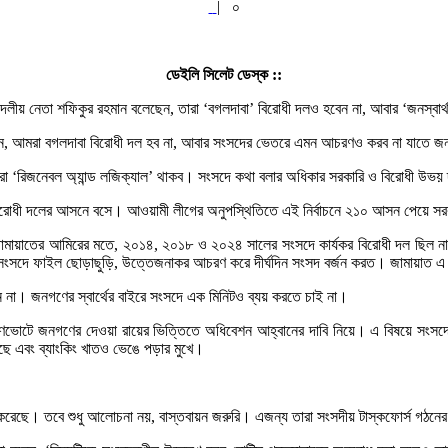
|
০
ডেইলি সিলেট ডেস্ক ::
ীদলীয় নেতা শফিকুর রহমান বলেছেন, তারা ‘বগলদাবা’ বিরোধী দলও হবেন না, আবার ‘জনস্বা
েন, আমরা বগলদাবা বিরোধী দল হব না, আবার সংসদের ভেতরে এমন আচরণও করব না যাতে জনস্ব
 ‘রিজনেবল অ্যান্ড লজিক্যাল’ থাকব। সংসদে কথা বলার অধিকার সরকারি ও বিরোধী উভয় 
ে বিরোধী দলের আসনে বসে। আওয়ামী লীগের অনুপস্থিতিতে এই নির্বাচনে ২১০ আসন পেয়ে 
মায়াতের আমিরের মতে, ২০১৪, ২০১৮ ও ২০২৪ সালের সংসদে কার্যকর বিরোধী দল ছিল না। 
ংসদে ফাইল ছোড়াছুড়ি, উত্তেজনাকর আচরণ করে দীর্ঘদিন সংসদ বর্জন করত। জামায়াত এ দু
 না। জনগণের স্বার্থের বাইরে সংসদে এক মিনিটও ব্যয় করতে চাই না।
োটে জনগণের দেওয়া রায়ের ভিত্তিতে অধিবেশন আহ্বানের দাবি নিয়ে। এ বিষয়ে সংসদে যুক
গেছে এবং ব্যাংকিং খাতও ভেঙে পড়ার মুখে।
েছে। তবে শুধু আলোচনা নয়, বাস্তবায়ন জরুরি। এজন্য তারা সংসদীয় টাস্কফোর্স গঠনের 