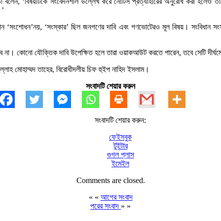
 বলেন, ‘বিষয়টিকে সংবেদনশীল উল্লেখ করে নোটিস প্রত্যাহারের অনুরোধ করা হলেও তাদের
।’
বিধান ‘সংশোধন’নয়, ‘সংস্কার’ ছিল জনগণের দাবি এবং গণভোটেরও মূল বিষয়। সংবিধান স
ব না। কোনো যৌক্তিক দাবি উপেক্ষিত হলে তারা ওয়াকআউট করতে পারেন, তবে সেটি দীর্ঘমে
ল্লাহ মোহাম্মদ তাহের, বিরোধীদলীয় চিফ হুইপ নাহিদ ইসলাম।
সংবাদটি শেয়ার করুন
সংবাদটি শেয়ার করুন:
ফেইসবুক
টুইটার
গুগল প্লাস
ইমেইল
Comments are closed.
« «
আগের সংবাদ
পরের সংবাদ
» »