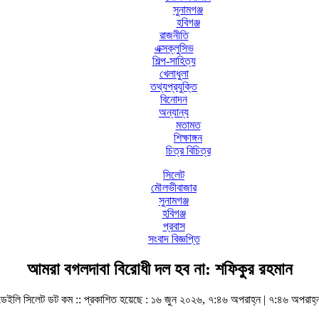
সুনামগঞ্জ
হবিগঞ্জ
রাজনীতি
এক্সক্লুসিভ
শিল্প-সাহিত্য
খেলাধুলা
তথ্যপ্রযুক্তি
বিনোদন
অন্যান্য
মতামত
শিক্ষাঙ্গন
চিত্র বিচিত্র
সিলেট
মৌলভীবাজার
সুনামগঞ্জ
হবিগঞ্জ
প্রবাস
সংবাদ বিজ্ঞপ্তি
আমরা বগলদাবা বিরোধী দল হব না: শফিকুর রহমান
ডেইলি সিলেট ডট কম ::
প্রকাশিত হয়েছে : ১৬ জুন ২০২৬, ৭:৪৬ অপরাহ্ন | ৭:৪৬ অপরাহ্