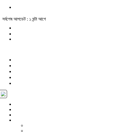
সর্বশেষ আপডেট : ১ ঘন্টা আগে