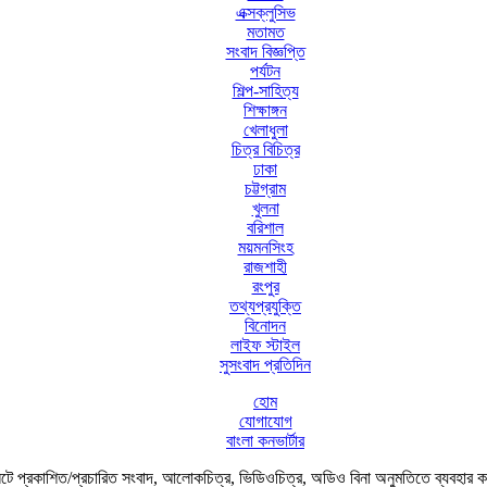
এক্সক্লুসিভ
মতামত
সংবাদ বিজ্ঞপ্তি
পর্যটন
শিল্প-সাহিত্য
শিক্ষাঙ্গন
খেলাধুলা
চিত্র বিচিত্র
ঢাকা
চট্টগ্রাম
খুলনা
বরিশাল
ময়মনসিংহ
রাজশাহী
রংপুর
তথ্যপ্রযুক্তি
বিনোদন
লাইফ স্টাইল
সুসংবাদ প্রতিদিন
হোম
যোগাযোগ
বাংলা কনভার্টার
ে প্রকাশিত/প্রচারিত সংবাদ, আলোকচিত্র, ভিডিওচিত্র, অডিও বিনা অনুমতিতে ব্যবহার 