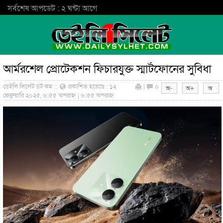
সর্বশেষ আপডেট : ২ ঘন্টা আগে
আর্মরশেল প্রোটেকশন ফিচারযুক্ত স্মার্টফোনের সুবিধা
ডেইলি সিলেট ডট কম ::
প্রকাশিত হয়েছে : ১২
|
০
ফেব্রুয়ারি ২০২৫, ৬:৫৫ অপরাহ্ন | ৬:৫৫ অপরাহ্ন