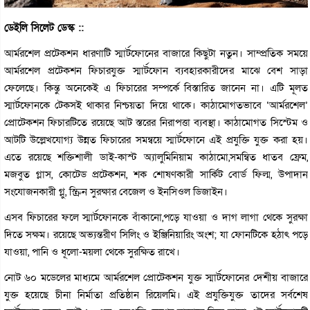
ডেইলি সিলেট ডেস্ক ::
আর্মরশেল প্রটেকশন ধারণাটি স্মার্টফোনের বাজারে কিছুটা নতুন। সাম্প্রতিক সময়ে
আর্মরশেল প্রটেকশন ফিচারযুক্ত স্মার্টফোন ব্যবহারকারীদের মাঝে বেশ সাড়া
ফেলেছে। কিন্তু অনেকেই এ ফিচারের সম্পর্কে বিস্তারিত জানেন না। এটি মূলত
স্মার্টফোনকে টেকসই থাকার নিশ্চয়তা দিয়ে থাকে। কাঠামোগতভাবে ‘আর্মরশেল’
প্রোটেকশন ফিচারটিতে রয়েছে আট স্তরের নিরাপত্তা ব্যবস্থা। কাঠামোগত সিস্টেম ও
আটটি উল্লেখযোগ্য উন্নত ফিচারের সমন্বয়ে স্মার্টফোনে এই প্রযুক্তি যুক্ত করা হয়।
এতে রয়েছে শক্তিশালী ডাই-কাস্ট অ্যালুমিনিয়াম কাঠামো,সমন্বিত ধাতব ফ্রেম,
মজবুত গ্লাস, কোটেড প্রটেকশন, শক শোষণকারী সার্কিট বোর্ড ফিল্ম, উপাদান
সংযোজনকারী গ্লু, স্ক্রিন সুরক্ষার বেজেল ও ইনসিওল ডিজাইন।
এসব ফিচারের ফলে স্মার্টফোনকে বাঁকানো,পড়ে যাওয়া ও দাগ লাগা থেকে সুরক্ষা
দিতে সক্ষম। রয়েছে অভ্যন্তরীণ সিলিং ও ইঞ্জিনিয়ারিং অংশ; যা ফোনটিকে হঠাৎ পড়ে
যাওয়া, পানি ও ধূলো-ময়লা থেকে সুরক্ষিত রাখে।
নোট ৬০ মডেলের মাধ্যমে আর্মরশেল প্রোটেকশন যুক্ত স্মার্টফোনের দেশীয় বাজারে
যুক্ত হয়েছে চীনা নির্মাতা প্রতিষ্ঠান রিয়েলমি। এই প্রযুক্তিযুক্ত তাদের সর্বশেষ