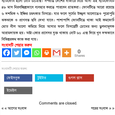
স্মার্টফোন হলো নোট ৬০এক্স। সম্প্রতি দেশের বাজারে নিয়ে আসা এই স্মার্টফোনটি
৪৮ মাস নিরবচ্ছিন্নভাবে ব্যবহার করতে পারবেন গ্রাহকরা। ফোনটিতে আরো রয়েছে
৬ দশমিক ৭ ইঞ্চির চমৎকার ডিসপ্লে। যার ফলে সূর্যের উজ্জ্বল আলোতেও পুরোপুরি
ঝকঝকে ও প্রাণবন্ত ছবি দেখা যাবে। পাশাপাশি ফোনটিতে থাকা আই কমফোর্ট
মোড নীল আলো কমিয়ে নিয়ে আসার ফলে ডিসপ্লেটি চোখের জন্য তুলনামূলক
আরামদায়ক হয়। অক্টা-কোর প্রসেসর যুক্ত থাকায় নোট ৬০ এক্স দিয়ে খুব দক্ষভাবে
বিভিন্নরকম কাজ করা যায়।
সংবাদটি শেয়ার করুন
0
Shares
সংবাদটি শেয়ার করুন:
ফেইসবুক
টুইটার
গুগল প্লাস
ইমেইল
Comments are closed.
« «
আগের সংবাদ
পরের সংবাদ
» »