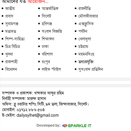
আমাদের যত
আয়োজন...
জাতীয়
আন্তর্জাতিক
রাজনীতি
প্রবাস
সিলেট
মৌলভীবাজার
সুনামগঞ্জ
হবিগঞ্জ
এক্সক্লুসিভ
মতামত
সংবাদ বিজ্ঞপ্তি
পর্যটন
শিল্প-সাহিত্য
শিক্ষাঙ্গন
খেলাধুলা
চিত্র বিচিত্র
ঢাকা
চট্টগ্রাম
খুলনা
বরিশাল
ময়মনসিংহ
রাজশাহী
রংপুর
তথ্যপ্রযুক্তি
বিনোদন
লাইফ স্টাইল
সুসংবাদ প্রতিদিন
সম্পাদক ও প্রকাশক: খন্দকার আব্দুর রহিম
নির্বাহী সম্পাদক: মারুফ হাসান
অফিস: ব্লু ওয়াটার শপিং সিটি, ৯ম তলা, জিন্দাবাজার, সিলেট।
মোবাইল: ০১৭১২ ৮৮৬ ৫০৩
ই-মেইল: dailysylhet@gmail.com
Developed by: