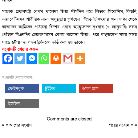
সাবেক প্রধানমন্ত্রী বেগম খালেদা জিয়া দীর্ঘদিন ধরে লিভার সিরোসিস, কিডনি,
ডায়াবেটিসসহ শারীরিক নানা অসুস্থতায় ভুগছেন। উন্নত চিকিৎসার জন্য ঢাকা থেকে
কাতারের আমিরের পাঠানো বিশেষ এয়ার অ্যাম্বুলেন্সে বুধবার (৮ জানুয়ারি) লন্ডন
পৌঁছান বিএনপির চেয়ারপারসন বেগম খালেদা জিয়া। পরে বাংলাদেশ সময় সন্ধ্যা
সাড়ে ৬টায় ‘দ্য লন্ডন ক্লিনিকে’ ভর্তি করা হয় তাকে।
সংবাদটি শেয়ার করুন
সংবাদটি শেয়ার করুন:
ফেইসবুক
টুইটার
গুগল প্লাস
ইমেইল
Comments are closed.
« «
আগের সংবাদ
পরের সংবাদ
» »