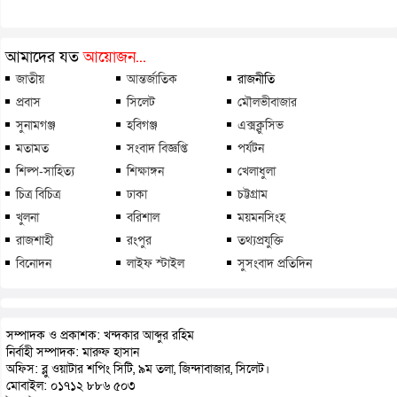
আমাদের যত
আয়োজন...
জাতীয়
আন্তর্জাতিক
রাজনীতি
প্রবাস
সিলেট
মৌলভীবাজার
সুনামগঞ্জ
হবিগঞ্জ
এক্সক্লুসিভ
মতামত
সংবাদ বিজ্ঞপ্তি
পর্যটন
শিল্প-সাহিত্য
শিক্ষাঙ্গন
খেলাধুলা
চিত্র বিচিত্র
ঢাকা
চট্টগ্রাম
খুলনা
বরিশাল
ময়মনসিংহ
রাজশাহী
রংপুর
তথ্যপ্রযুক্তি
বিনোদন
লাইফ স্টাইল
সুসংবাদ প্রতিদিন
সম্পাদক ও প্রকাশক: খন্দকার আব্দুর রহিম
নির্বাহী সম্পাদক: মারুফ হাসান
অফিস: ব্লু ওয়াটার শপিং সিটি, ৯ম তলা, জিন্দাবাজার, সিলেট।
মোবাইল: ০১৭১২ ৮৮৬ ৫০৩