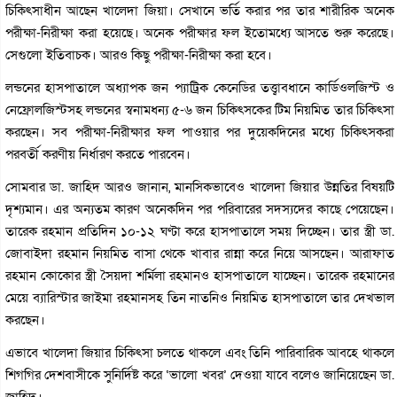
চিকিৎসাধীন আছেন খালেদা জিয়া। সেখানে ভর্তি করার পর তার শারীরিক অনেক
পরীক্ষা-নিরীক্ষা করা হয়েছে। অনেক পরীক্ষার ফল ইতোমধ্যে আসতে শুরু করেছে।
সেগুলো ইতিবাচক। আরও কিছু পরীক্ষা-নিরীক্ষা করা হবে।
লন্ডনের হাসপাতালে অধ্যাপক জন প্যাট্রিক কেনেডির তত্ত্বাবধানে কার্ডিওলজিস্ট ও
নেফ্রোলজিস্টসহ লন্ডনের স্বনামধন্য ৫-৬ জন চিকিৎসকের টিম নিয়মিত তার চিকিৎসা
করছেন। সব পরীক্ষা-নিরীক্ষার ফল পাওয়ার পর দুয়েকদিনের মধ্যে চিকিৎসকরা
পরবর্তী করণীয় নির্ধারণ করতে পারবেন।
সোমবার ডা. জাহিদ আরও জানান, মানসিকভাবেও খালেদা জিয়ার উন্নতির বিষয়টি
দৃশ্যমান। এর অন্যতম কারণ অনেকদিন পর পরিবারের সদস্যদের কাছে পেয়েছেন।
তারেক রহমান প্রতিদিন ১০-১২ ঘণ্টা করে হাসপাতালে সময় দিচ্ছেন। তার স্ত্রী ডা.
জোবাইদা রহমান নিয়মিত বাসা থেকে খাবার রান্না করে নিয়ে আসছেন। আরাফাত
রহমান কোকোর স্ত্রী সৈয়দা শর্মিলা রহমানও হাসপাতালে যাচ্ছেন। তারেক রহমানের
মেয়ে ব্যারিস্টার জাইমা রহমানসহ তিন নাতনিও নিয়মিত হাসপাতালে তার দেখভাল
করছেন।
এভাবে খালেদা জিয়ার চিকিৎসা চলতে থাকলে এবং তিনি পারিবারিক আবহে থাকলে
শিগগির দেশবাসীকে সুনির্দিষ্ট করে ‘ভালো খবর’ দেওয়া যাবে বলেও জানিয়েছেন ডা.
জাহিদ।