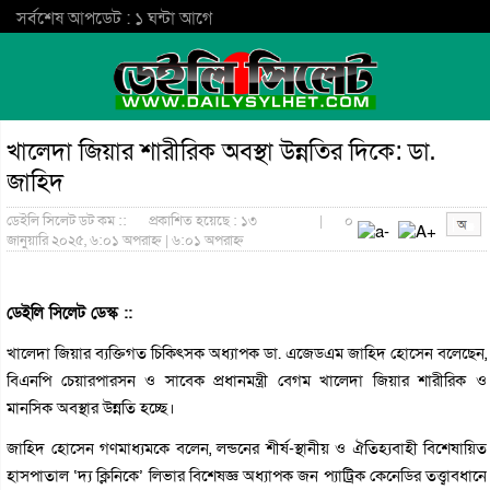
সর্বশেষ আপডেট : ১ ঘন্টা আগে
খালেদা জিয়ার শারীরিক অবস্থা উন্নতির দিকে: ডা.
জাহিদ
ডেইলি সিলেট ডট কম ::
প্রকাশিত হয়েছে : ১৩
|
০
জানুয়ারি ২০২৫, ৬:০১ অপরাহ্ন | ৬:০১ অপরাহ্ন
ডেইলি সিলেট ডেস্ক ::
খালেদা জিয়ার ব্যক্তিগত চিকিৎসক অধ্যাপক ডা. এজেডএম জাহিদ হোসেন বলেছেন,
বিএনপি চেয়ারপারসন ও সাবেক প্রধানমন্ত্রী বেগম খালেদা জিয়ার শারীরিক ও
মানসিক অবস্থার উন্নতি হচ্ছে।
জাহিদ হোসেন গণমাধ্যমকে বলেন, লন্ডনের শীর্ষ-স্থানীয় ও ঐতিহ্যবাহী বিশেষায়িত
হাসপাতাল ‘দ্য ক্লিনিকে’ লিভার বিশেষজ্ঞ অধ্যাপক জন প্যাট্রিক কেনেডির তত্ত্বাবধানে