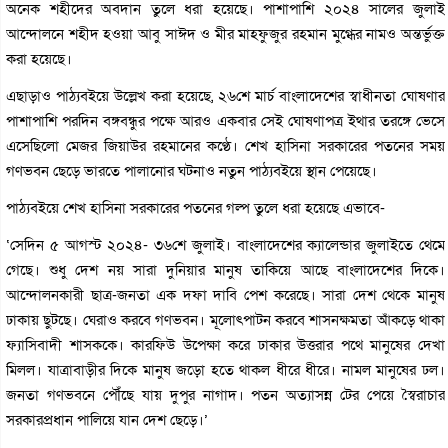
অনেক শহীদের অবদান তুলে ধরা হয়েছে। পাশাপাশি ২০২৪ সালের জুলাই
আন্দোলনে শহীদ হওয়া আবু সাঈদ ও মীর মাহফুজুর রহমান মুগ্ধের নামও অন্তর্ভুক্ত
করা হয়েছে।
এছাড়াও পাঠ্যবইয়ে উল্লেখ করা হয়েছে, ২৬শে মার্চ বাংলাদেশের স্বাধীনতা ঘোষণার
পাশাপাশি পরদিন বঙ্গবন্ধুর পক্ষে আরও একবার সেই ঘোষণাপত্র ইথার তরঙ্গে ভেসে
এসেছিলো মেজর জিয়াউর রহমানের কণ্ঠে। শেখ হাসিনা সরকারের পতনের সময়
গণভবন ছেড়ে ভারতে পালানোর ঘটনাও নতুন পাঠ্যবইয়ে স্থান পেয়েছে।
পাঠ্যবইয়ে শেখ হাসিনা সরকারের পতনের গল্প তুলে ধরা হয়েছে এভাবে-
‘সেদিন ৫ আগস্ট ২০২৪- ৩৬শে জুলাই। বাংলাদেশের ক্যালেন্ডার জুলাইতে থেমে
গেছে। শুধু দেশ নয় সারা দুনিয়ার মানুষ তাকিয়ে আছে বাংলাদেশের দিকে।
আন্দোলনকারী ছাত্র-জনতা এক দফা দাবি পেশ করেছে। সারা দেশ থেকে মানুষ
ঢাকায় ছুটছে। ঘেরাও করবে গণভবন। মূলোৎপাটন করবে শাসনক্ষমতা আঁকড়ে থাকা
ফ্যাসিবাদী শাসককে। কারফিউ উপেক্ষা করে ঢাকার উত্তরার পথে মানুষের দেখা
মিলল। যাত্রাবাড়ীর দিকে মানুষ জড়ো হতে থাকল ধীরে ধীরে। নামল মানুষের ঢল।
জনতা গণভবনে পৌঁছে যায় দুপুর নাগাদ। পতন অত্যাসন্ন টের পেয়ে স্বৈরাচার
সরকারপ্রধান পালিয়ে যান দেশ ছেড়ে।’