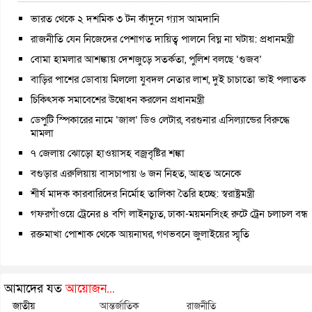
ভারত থেকে ২ দশমিক ৩ টন কাঁদুনে গ্যাস আমদানি
রাজনীতি যেন নিজেদের পেশাগত দায়িত্ব পালনে বিঘ্ন না ঘটায়: প্রধানমন্ত্রী
বোমা হামলার আশঙ্কায় দেশজুড়ে সতর্কতা, পুলিশ বলছে ‘গুজব’
বাড়ির পাশের ডোবায় মিললো যুবদল নেতার লাশ, দুই চাচাতো ভাই পলাতক
চিকিৎসক সমাবেশের উদ্বোধন করলেন প্রধানমন্ত্রী
ডেপুটি স্পিকারের নামে ‘জাল’ ডিও লেটার, বরগুনার এসিল্যান্ডের বিরুদ্ধে
মামলা
৭ জেলায় ঝোড়ো হাওয়াসহ বজ্রবৃষ্টির শঙ্কা
বগুড়ার এরুলিয়ায় বাসচাপায় ৬ জন নিহত, আহত অনেকে
শীর্ষ মাদক কারবারিদের নির্মোহ তালিকা তৈরি হচ্ছে: স্বরাষ্ট্রমন্ত্রী
গফরগাঁওয়ে ট্রেনের ৪ বগি লাইনচ্যুত, ঢাকা-ময়মনসিংহ রুটে ট্রেন চলাচল বন্ধ
রক্তমাখা পোশাক থেকে আয়নাঘর, গণভবনে জুলাইয়ের স্মৃতি
আমাদের যত
আয়োজন...
জাতীয়
আন্তর্জাতিক
রাজনীতি