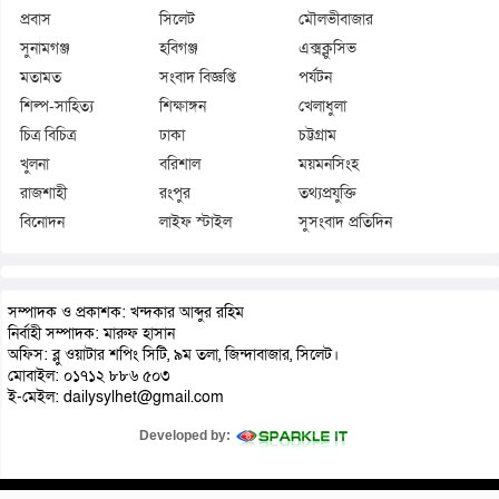
প্রবাস
সিলেট
মৌলভীবাজার
সুনামগঞ্জ
হবিগঞ্জ
এক্সক্লুসিভ
মতামত
সংবাদ বিজ্ঞপ্তি
পর্যটন
শিল্প-সাহিত্য
শিক্ষাঙ্গন
খেলাধুলা
চিত্র বিচিত্র
ঢাকা
চট্টগ্রাম
খুলনা
বরিশাল
ময়মনসিংহ
রাজশাহী
রংপুর
তথ্যপ্রযুক্তি
বিনোদন
লাইফ স্টাইল
সুসংবাদ প্রতিদিন
সম্পাদক ও প্রকাশক: খন্দকার আব্দুর রহিম
নির্বাহী সম্পাদক: মারুফ হাসান
অফিস: ব্লু ওয়াটার শপিং সিটি, ৯ম তলা, জিন্দাবাজার, সিলেট।
মোবাইল: ০১৭১২ ৮৮৬ ৫০৩
ই-মেইল: dailysylhet@gmail.com
Developed by: