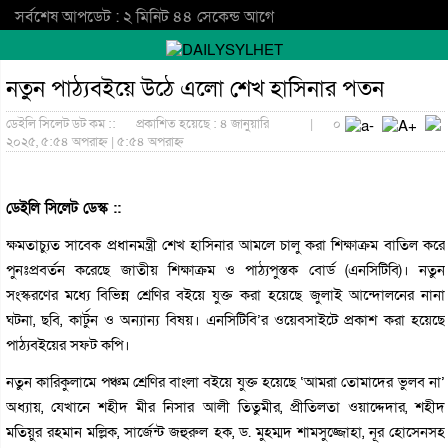
সর্বশেষ আপডেট : ২ মিনিট ৪৪ সেকেন্ড আগে
নতুন পাঠ্যবইয়ে উঠে এলো শেখ হাসিনার পতন
ডেইলি সিলেট ডট কম ::
প্রকাশিত হয়েছে : ৪ জানুয়ারি
|
০
২০২৫, ৫:৫৪ অপরাহ্ন | ৫:৫৪ অপরাহ্ন
ডেইলি সিলেট ডেস্ক ::
ক্ষমতাচ্যুত সাবেক প্রধানমন্ত্রী শেখ হাসিনার আমলে চালু করা শিক্ষাক্রম বাতিল করে
পুনঃপ্রবর্তন করেছে জাতীয় শিক্ষাক্রম ও পাঠ্যপুস্তক বোর্ড (এনসিটিবি)। নতুন
সংস্করণের মধ্যে বিভিন্ন শ্রেণির বইয়ে যুক্ত করা হয়েছে জুলাই আন্দোলনের নানা
ঘটনা, ছবি, কার্টুন ও অন্যান্য বিষয়। এনসিটিবি’র ওয়েবসাইটে প্রকাশ করা হয়েছে
পাঠ্যবইয়ের সফট কপি।
নতুন কারিকুলামে পঞ্চম শ্রেণির বাংলা বইয়ে যুক্ত হয়েছে ‘আমরা তোমাদের ভুলব না’
অধ্যায়, যেখানে শহীদ মীর নিসার আলী তিতুমীর, প্রীতিলতা ওয়াদ্দেদার, শহীদ
মতিয়ুর রহমান মল্লিক, সার্জেন্ট জহুরুল হক, ড. মুহম্মদ শামসুজ্জোহা, নূর হোসেনসহ