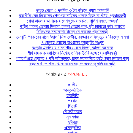
ভারত থেকে ২ দশমিক ৩ টন কাঁদুনে গ্যাস আমদানি
রাজনীতি যেন নিজেদের পেশাগত দায়িত্ব পালনে বিঘ্ন না ঘটায়: প্রধানমন্ত্রী
বোমা হামলার আশঙ্কায় দেশজুড়ে সতর্কতা, পুলিশ বলছে ‘গুজব’
বাড়ির পাশের ডোবায় মিললো যুবদল নেতার লাশ, দুই চাচাতো ভাই পলাতক
চিকিৎসক সমাবেশের উদ্বোধন করলেন প্রধানমন্ত্রী
ডেপুটি স্পিকারের নামে ‘জাল’ ডিও লেটার, বরগুনার এসিল্যান্ডের বিরুদ্ধে মামলা
৭ জেলায় ঝোড়ো হাওয়াসহ বজ্রবৃষ্টির শঙ্কা
বগুড়ার এরুলিয়ায় বাসচাপায় ৬ জন নিহত, আহত অনেকে
শীর্ষ মাদক কারবারিদের নির্মোহ তালিকা তৈরি হচ্ছে: স্বরাষ্ট্রমন্ত্রী
গফরগাঁওয়ে ট্রেনের ৪ বগি লাইনচ্যুত, ঢাকা-ময়মনসিংহ রুটে ট্রেন চলাচল বন্ধ
রক্তমাখা পোশাক থেকে আয়নাঘর, গণভবনে জুলাইয়ের স্মৃতি
আমাদের যত
আয়োজন...
জাতীয়
আন্তর্জাতিক
রাজনীতি
প্রবাস
সিলেট
মৌলভীবাজার
সুনামগঞ্জ
হবিগঞ্জ
এক্সক্লুসিভ
মতামত