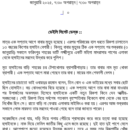
জানুয়ারি ২০২৫, ৭:৩০ অপরাহ্ন | ৭:৩০ অপরাহ্ন
|
০
ডেইলি সিলেট ডেস্ক ::
মাত্র এক সপ্তাহ আগে বাবার মৃত্যু হয়েছে। এরপর পরিবারের হাল ধরতে রিকশা চালাতেন
১৩ বছরের কিশোর হুসাইন বেপারী। কিন্তু বাবার মৃত্যুর ঠিক এক সপ্তাহ পর শুক্রবার (৩
জানুয়ারি) সকালে ফরিদপুর শহরের ভাটি লক্ষ্মীপুরে একটি মহিলা মাদরাসার পাশের এলাকা
থেকে হুসাইনের মরদেহ উদ্ধার করে পুলিশ।
মৃত হুসাইনের বাড়ি শহরের চর টেপাখোলার ব্যাপারীপাড়ায়। তার বাবার নাম মৃত খোকা
ব্যাপারী। এক সপ্তাহ আগে মারা গেছেন তার বাবা। মায়ের নাম শেফালী বেগম।
হুসাইনের চাচাতো ভাই ওবায়দুর রহমান বলেন, তিন বোন ও এক ভাইয়ের মধ্যে সবার ছোট
ছিল হোসাইন। বড় বোনগুলোর বিয়ে হয়েছে। এক সপ্তাহ আগে তার বাবা মারা যাওয়ার
পর উপার্জনের অবলম্বন হিসেবে হুসাইনকে একটি নতুন রিকশা কিনে দেন আত্মীয়-
স্বজনেরা। সেই রিকশা নিয়ে সর্বশেষ গতকাল বৃহস্পতিবার বিকেলে বাসা থেকে বের হয়ে
নিখোঁজ ছিল সে। রাতে বাড়ি না ফেরায় এলাকায় মাইকিংও করা হয়। এরপর আজ শুক্রবার
সকালে লোক মারফত তার মরদেহ পাওয়া গেছে বলে তারা জানতে পারেন।
সরেজমিনে দেখা যায়, দড়ি দিয়ে গলায় পেঁচিয়ে শ্বাসরোধ করে করে হত্যা করা হয়েছে
হুসাইনকে। নাক দিয়ে ফেনিল জাতীয় কিছু এসে জমে রয়েছে। দুই হাত দুই পাশে মেলে
রাখা। আশেপাশে জড়ো হয়েছেন উৎসুক জনতা। তবে এ সময় তার রিকশাটির খোঁজ