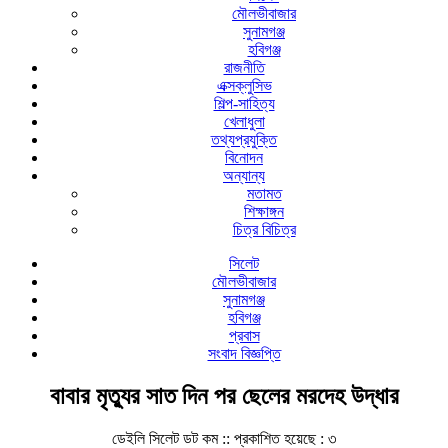
মৌলভীবাজার
সুনামগঞ্জ
হবিগঞ্জ
রাজনীতি
এক্সক্লুসিভ
শিল্প-সাহিত্য
খেলাধুলা
তথ্যপ্রযুক্তি
বিনোদন
অন্যান্য
মতামত
শিক্ষাঙ্গন
চিত্র বিচিত্র
সিলেট
মৌলভীবাজার
সুনামগঞ্জ
হবিগঞ্জ
প্রবাস
সংবাদ বিজ্ঞপ্তি
বাবার মৃত্যুর সাত দিন পর ছেলের মরদেহ উদ্ধার
ডেইলি সিলেট ডট কম ::
প্রকাশিত হয়েছে : ৩