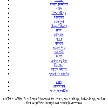
সংবাদ বিজ্ঞপ্তি
পর্যটন
শিল্প-সাহিত্য
শিক্ষাঙ্গন
খেলাধুলা
চিত্র বিচিত্র
ঢাকা
চট্টগ্রাম
খুলনা
বরিশাল
ময়মনসিংহ
রাজশাহী
রংপুর
তথ্যপ্রযুক্তি
বিনোদন
লাইফ স্টাইল
সুসংবাদ প্রতিদিন
হোম
যোগাযোগ
বাংলা কনভার্টার
নোটিশ :
ডেইলি সিলেটে প্রকাশিত/প্রচারিত সংবাদ, আলোকচিত্র, ভিডিওচিত্র, অডিও
বিনা অনুমতিতে ব্যবহার করা বেআইনি -সম্পাদক