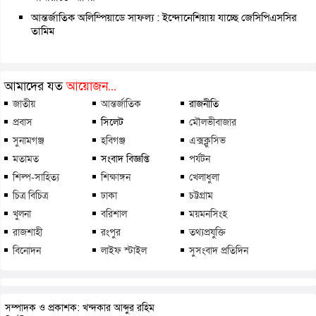
আন্তর্জাতিক অলিম্পিয়াডে সাফল্য : ইন্দোনেশিয়ায় যাচ্ছে জেসিপিএসসির
তামিম
আমাদের যত
আয়োজন...
জাতীয়
আন্তর্জাতিক
রাজনীতি
প্রবাস
সিলেট
মৌলভীবাজার
সুনামগঞ্জ
হবিগঞ্জ
এক্সক্লুসিভ
মতামত
সংবাদ বিজ্ঞপ্তি
পর্যটন
শিল্প-সাহিত্য
শিক্ষাঙ্গন
খেলাধুলা
চিত্র বিচিত্র
ঢাকা
চট্টগ্রাম
খুলনা
বরিশাল
ময়মনসিংহ
রাজশাহী
রংপুর
তথ্যপ্রযুক্তি
বিনোদন
লাইফ স্টাইল
সুসংবাদ প্রতিদিন
সম্পাদক ও প্রকাশক: খন্দকার আব্দুর রহিম