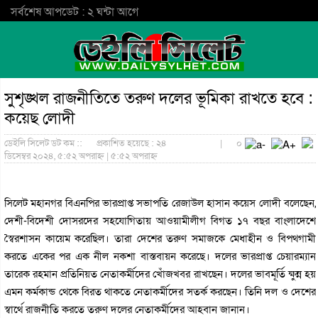
সর্বশেষ আপডেট : ২ ঘন্টা আগে
সুশৃঙ্খল রাজনীতিতে তরুণ দলের ভূমিকা রাখতে হবে :
কয়েছ লোদী
ডেইলি সিলেট ডট কম ::
প্রকাশিত হয়েছে : ২৪
|
০
ডিসেম্বর ২০২৪, ৫:৫২ অপরাহ্ন | ৫:৫২ অপরাহ্ন
সিলেট মহানগর বিএনপির ভারপ্রাপ্ত সভাপতি রেজাউল হাসান কয়েস লোদী বলেছেন,
দেশী-বিদেশী দোসরদের সহযোগিতায় আওয়ামীলীগ বিগত ১৭ বছর বাংলাদেশে
স্বৈরশাসন কায়েম করেছিল। তারা দেশের তরুণ সমাজকে মেধাহীন ও বিপথগামী
করতে একের পর এক নীল নকশা বাস্তবায়ন করেছে। দলের ভারপ্রাপ্ত চেয়ারম্যান
তারেক রহমান প্রতিনিয়ত নেতাকর্মীদের খোঁজখবর রাখছেন। দলের ভাবমূর্তি ক্ষুন্ন হয়
এমন কর্মকান্ড থেকে বিরত থাকতে নেতাকর্মীদের সতর্ক করছেন। তিনি দল ও দেশের
স্বার্থে রাজনীতি করতে তরুণ দলের নেতাকর্মীদের আহবান জানান।