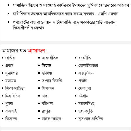
সামাজিক উন্নয়ন ও দাওয়াহ কার্যক্রমে ইমামদের ভূমিকা জোরদারের আহ্বান
নারীশিক্ষার উন্নয়নে আন্তরিকভাবে কাজ করছে সরকার : এমপি এমরান
গণভোটের রায় বাস্তবায়ন ও চাঁদাবাজি বন্ধে সরকারের প্রতি আহ্বান
বিরোধীদলীয় নেতার
আমাদের যত
আয়োজন...
জাতীয়
আন্তর্জাতিক
রাজনীতি
প্রবাস
সিলেট
মৌলভীবাজার
সুনামগঞ্জ
হবিগঞ্জ
এক্সক্লুসিভ
মতামত
সংবাদ বিজ্ঞপ্তি
পর্যটন
শিল্প-সাহিত্য
শিক্ষাঙ্গন
খেলাধুলা
চিত্র বিচিত্র
ঢাকা
চট্টগ্রাম
খুলনা
বরিশাল
ময়মনসিংহ
রাজশাহী
রংপুর
তথ্যপ্রযুক্তি
বিনোদন
লাইফ স্টাইল
সুসংবাদ প্রতিদিন