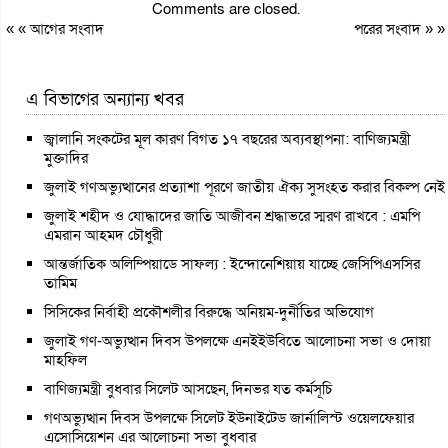
Comments are closed.
« «
আগের সংবাদ
পরের সংবাদ
» »
এ বিভাগের অন্যান্য খবর
জ্বালানি সংকটের মূল কারণ বিগত ১৭ বছরের অব্যবস্থাপনা: বাণিজ্যমন্ত্রী
মুক্তাদির
জুলাই গণঅভ্যুত্থানের প্রত্যাশা পূরণে জাতীয় ঐক্য সুসংহত করার বিকল্প নেই
জুলাই শহীদ ও যোদ্ধাদের জাতি আজীবন শ্রদ্ধাভরে স্মরণ রাখবে : এমপি
এমরান আহমদ চৌধুরী
আন্তর্জাতিক অলিম্পিয়াডে সাফল্য : ইন্দোনেশিয়ায় যাচ্ছে জেসিপিএসসির
তামিম
সিসিকের নির্বাহী প্রকৌশলীর বিরুদ্ধে অনিয়ম-দুর্নীতির অভিযোগ
জুলাই গণ-অভ্যুত্থান দিবস উপলক্ষে এনইইউবিতে আলোচনা সভা ও দোয়া
মাহফিল
বাণিজ্যমন্ত্রী বুধবার সিলেট আসছেন, দিনভর যত কর্মসূচি
গণঅভ্যুত্থান দিবস উপলক্ষে সিলেট ইউনাইটেড জার্নালিস্ট ওয়েলফেয়ার
এসোসিয়েশন এর আলোচনা সভা বুধবার