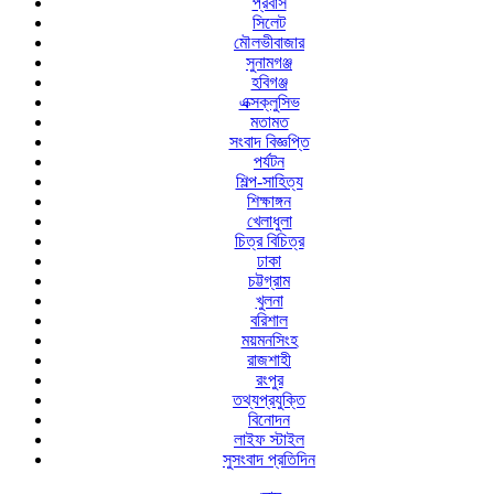
প্রবাস
সিলেট
মৌলভীবাজার
সুনামগঞ্জ
হবিগঞ্জ
এক্সক্লুসিভ
মতামত
সংবাদ বিজ্ঞপ্তি
পর্যটন
শিল্প-সাহিত্য
শিক্ষাঙ্গন
খেলাধুলা
চিত্র বিচিত্র
ঢাকা
চট্টগ্রাম
খুলনা
বরিশাল
ময়মনসিংহ
রাজশাহী
রংপুর
তথ্যপ্রযুক্তি
বিনোদন
লাইফ স্টাইল
সুসংবাদ প্রতিদিন