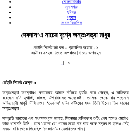
মৌলভীবাজার
সুনামগঞ্জ
হবিগঞ্জ
প্রবাস
সংবাদ বিজ্ঞপ্তি
দেবদাস’এ নাচের দৃশ্যে অন্তঃসত্ত্বা মাধুর
ডেইলি সিলেট ডট কম ::
প্রকাশিত হয়েছে : ২
অক্টোবর ২০২৪, ৪:৩১ অপরাহ্ন | ৪:৩১ অপরাহ্ন
|
০
ডেইলি সিলেট ডেস্ক ::
অন্তঃসত্ত্বা অবস্থায়ও ক্যামেরার আমনে দাঁড়িয়ে শ্যুটিং করে গেছেন, এ তালিকায়
রয়েছেন রানি মুখার্জি, কাজল, ঐশ্বরিয়াসহ অনেকেই। তালিকা থেকে বাদ পড়েননি
অভিনেত্রী মাধুরী দীক্ষিতও। ‘দেবদাস’ ছবির শুটিংয়ের সময় তিনি ছিলেন তিন মাসের
অন্তঃসত্ত্বা।
সম্প্রতি ভারতের এক সংবাদমাধ্যম জানায়, সিনেমার বেশিরভাগ শুটিং শেষ হলেও মোটেও
কাজ থামাননি তিনি। তবে ‘ডোলা রে’ গানের মতো নাচ তার পক্ষে সম্ভব না হলেও সেই
সময়ও বাকি থেকে গিয়েছিল ‘দেবদাস’এর মেহফিলের গান।