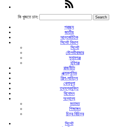
কি খুজতে চান:
প্রচ্ছদ
জাতীয়
আন্তর্জাতিক
সিলেট বিভাগ
সিলেট
মৌলভীবাজার
সুনামগঞ্জ
হবিগঞ্জ
রাজনীতি
এক্সক্লুসিভ
শিল্প-সাহিত্য
খেলাধুলা
তথ্যপ্রযুক্তি
বিনোদন
অন্যান্য
মতামত
শিক্ষাঙ্গন
চিত্র বিচিত্র
সিলেট