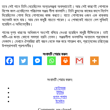
তবে সেই গানে তিনি নেচেছিলেন অন্তঃসত্ত্বা অবস্থাতেই। আর সেই কারণেই পোশাকে
বিশেষ বদল এনেছিলেন পরিচালক সঞ্জয় লীলা বানসালি। তিনি কুন্দনের কাজের বদলে নির্দেশ
দিয়েছিলেন শোলা দিয়ে পোশাকের কাজ করতে। যাতে পোশাকের ওজন এক ধাক্কায়
অনেকটা কমে যায়। আর যেন মাধুরী নাচতে পারেন। এ পোষাকেই নাচতে বেশ সুবিধাই
হয়েছিল এ অভিনেত্রীর।
গানের দৃশ্য ধারণের অধিকাংশ অংশেই বসিয়ে দেওয়া হয়েছিল মাধুরী দীক্ষিতকে। তাই
শুটিং-এর জন্য কোনো সমস্যা হয়নি তেমন। সঞ্জয়লীলা ভনসালির অন্যতম প্রযোজনা
দেবদাস। যেখানে ঐশ্বরিয়া রাই বচ্চন থেকে শুরু করে শাহরুখ খান, প্রত্যেকের চরিত্রের
উপস্থাপনাই প্রশংসনীয়।
সংবাদটি শেয়ার করুন
সংবাদটি শেয়ার করুন:
ফেইসবুক
টুইটার
গুগল প্লাস
ইমেইল
Comments are closed.