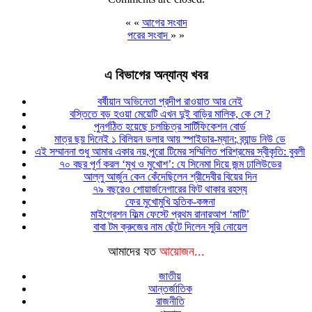
« «
আগের সংবাদ
পরের সংবাদ
» »
এ বিভাগের অন্যান্য খবর
বর্ষীয়ান অভিনেতা প্রদীপ রাওয়াত আর নেই
বস্তিতে বড় হওয়া মেয়েটি এখন দুই বাড়ির মালিক, কে সে ?
পুনর্গঠিত হয়েছে চলচ্চিত্র সার্টিফিকেশন বোর্ড
মাত্র ছয় দিনেই ১ বিলিয়ন ডলার আয় স্পাইডার-ম্যান: ব্র্যান্ড নিউ ডে
এই সম্মাননা শুধু আমার একার নয়,পুরো টিমের সম্মিলিত পরিশ্রমের স্বীকৃতি: বুবলী
৭০ বছর পূর্ণ করল ‘মুখ ও মুখোশ’: যে সিনেমা দিয়ে জন্ম ঢালিউডের
আল্লু আর্জুন কেন কেঁদেছিলেন শ্রীদেবীর বিয়ের দিন
৭৯ বছরেও শোয়ার্জনেগারের ফিট থাকার রহস্য
ফের মুখোমুখি হৃতিক-কঙ্গনা
মাইগ্রেশন ফিল্ম ফেস্টে প্রথম রানারআপ ‘মাটি’
বাবা টম ক্রুজের নাম ছেঁটে দিলেন সুরি নোয়েল
আমাদের যত
আয়োজন...
জাতীয়
আন্তর্জাতিক
রাজনীতি