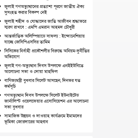
জুলাই গণঅভ্যুত্থানের প্রত্যাশা পূরণে জাতীয় ঐক্য
সুসংহত করার বিকল্প নেই
জুলাই শহীদ ও যোদ্ধাদের জাতি আজীবন শ্রদ্ধাভরে
স্মরণ রাখবে : এমপি এমরান আহমদ চৌধুরী
আন্তর্জাতিক অলিম্পিয়াডে সাফল্য : ইন্দোনেশিয়ায়
যাচ্ছে জেসিপিএসসির তামিম
সিসিকের নির্বাহী প্রকৌশলীর বিরুদ্ধে অনিয়ম-দুর্নীতির
অভিযোগ
জুলাই গণ-অভ্যুত্থান দিবস উপলক্ষে এনইইউবিতে
আলোচনা সভা ও দোয়া মাহফিল
বাণিজ্যমন্ত্রী বুধবার সিলেট আসছেন, দিনভর যত
কর্মসূচি
গণঅভ্যুত্থান দিবস উপলক্ষে সিলেট ইউনাইটেড
জার্নালিস্ট ওয়েলফেয়ার এসোসিয়েশন এর আলোচনা
সভা বুধবার
সামাজিক উন্নয়ন ও দাওয়াহ কার্যক্রমে ইমামদের
ভূমিকা জোরদারের আহ্বান