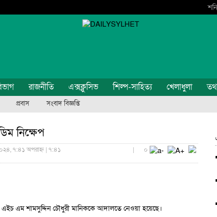
শনি
িভাগ
রাজনীতি
এক্সক্লুসিভ
শিল্প-সাহিত্য
খেলাধুলা
তথ্য
প্রবাস
সংবাদ বিজ্ঞপ্তি
িম নিক্ষেপ
০২৪, ৭:৪১ অপরাহ্ন | ৭:৪১
|
০
 এ এইচ এম শামসুদ্দিন চৌধুরী মানিককে আদালতে নেওয়া হয়েছে।