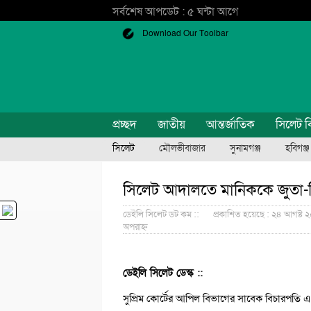
সর্বশেষ আপডেট : ৫ ঘন্টা আগে
Download Our Toolbar
প্রচ্ছদ
জাতীয়
আন্তর্জাতিক
সিলেট ব
সিলেট
মৌলভীবাজার
সুনামগঞ্জ
হবিগঞ্জ
সিলেট আদালতে মানিককে জুতা-ড
ডেইলি সিলেট ডট কম ::
প্রকাশিত হয়েছে : ২৪ আগষ্ট ২
অপরাহ্ন
ডেইলি সিলেট ডেস্ক ::
সুপ্রিম কোর্টের আপিল বিভাগের সাবেক বিচারপতি