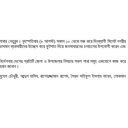
ার নেতৃবৃন্দ। বৃহস্পতিবার (৮ আগস্ট) সকাল ১০ থেকে শুরু করে দিনব্যাপী সিলেট নগরীর
ে অবৈধ ভাসমান ব্যবসায়ীদের উচ্ছেদ করে ফুটপাত দিয়ে জনসাধারনের চলাচলের উপযোগী করেন এবং
নের নির্দেশনায় দেশের প্রতিটি জেলা ও উপজেলায় নিসচার সকল শাখা সমূহ একযোগে কাজ করে
আহবান জানান।
েল চৌধুরী, আব্দুল হাসিব, রাশেদুজ্জামান রাশেদ, সৈয়দ সাইফুল ইসলাম নাহেদ, লোকমান