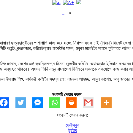
|
০
ারণ ছাত্রছাত্রীদের পাশাপাশি কাজ করে যাচ্ছে নিরাপদ সড়ক চাই (নিসচা) সিলেট জেলা শাখ
রে সিটি পয়েন্ট, বন্দরবাজার, করিমউল্লাহ মার্কেটের সামন, মধুবন মার্কেটের সামনে ফুটপাত
িশু জানান, দেশের এই ক্রান্তিলগ্নে নিসচা কেন্দ্রীয় কমিটির চেয়ারম্যান ইলিয়াস কাঞ্চ
ই কাজ অব্যাহত থাকবে। এসময় তিনি নতুন বাংলাদেশ বির্নিমানে সকলকে একযোগে কাজ করার 
ল ইসলাম মিশু, কার্যকরী কমিটির সদস্য মো: নজরুল আহমদ, আবুল কাশেম, আবু জাবের, সুহ
সংবাদটি শেয়ার করুন
সংবাদটি শেয়ার করুন:
ফেইসবুক
টুইটার