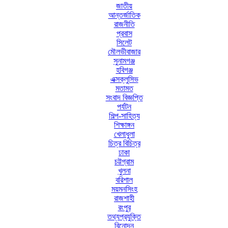
জাতীয়
আন্তর্জাতিক
রাজনীতি
প্রবাস
সিলেট
মৌলভীবাজার
সুনামগঞ্জ
হবিগঞ্জ
এক্সক্লুসিভ
মতামত
সংবাদ বিজ্ঞপ্তি
পর্যটন
শিল্প-সাহিত্য
শিক্ষাঙ্গন
খেলাধুলা
চিত্র বিচিত্র
ঢাকা
চট্টগ্রাম
খুলনা
বরিশাল
ময়মনসিংহ
রাজশাহী
রংপুর
তথ্যপ্রযুক্তি
বিনোদন