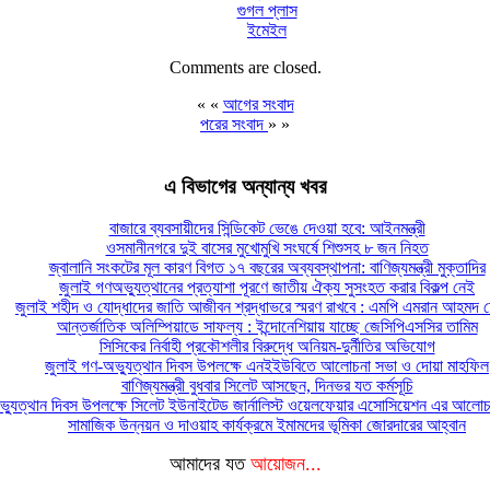
গুগল প্লাস
ইমেইল
Comments are closed.
« «
আগের সংবাদ
পরের সংবাদ
» »
এ বিভাগের অন্যান্য খবর
বাজারে ব্যবসায়ীদের সিন্ডিকেট ভেঙে দেওয়া হবে: আইনমন্ত্রী
ওসমানীনগরে দুই বাসের মুখোমুখি সংঘর্ষে শিশুসহ ৮ জন নিহত
জ্বালানি সংকটের মূল কারণ বিগত ১৭ বছরের অব্যবস্থাপনা: বাণিজ্যমন্ত্রী মুক্তাদির
জুলাই গণঅভ্যুত্থানের প্রত্যাশা পূরণে জাতীয় ঐক্য সুসংহত করার বিকল্প নেই
জুলাই শহীদ ও যোদ্ধাদের জাতি আজীবন শ্রদ্ধাভরে স্মরণ রাখবে : এমপি এমরান আহমদ চ
আন্তর্জাতিক অলিম্পিয়াডে সাফল্য : ইন্দোনেশিয়ায় যাচ্ছে জেসিপিএসসির তামিম
সিসিকের নির্বাহী প্রকৌশলীর বিরুদ্ধে অনিয়ম-দুর্নীতির অভিযোগ
জুলাই গণ-অভ্যুত্থান দিবস উপলক্ষে এনইইউবিতে আলোচনা সভা ও দোয়া মাহফিল
বাণিজ্যমন্ত্রী বুধবার সিলেট আসছেন, দিনভর যত কর্মসূচি
্যুত্থান দিবস উপলক্ষে সিলেট ইউনাইটেড জার্নালিস্ট ওয়েলফেয়ার এসোসিয়েশন এর আলোচন
সামাজিক উন্নয়ন ও দাওয়াহ কার্যক্রমে ইমামদের ভূমিকা জোরদারের আহ্বান
আমাদের যত
আয়োজন...