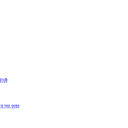
ৌধুরী
া সভা বুধবার