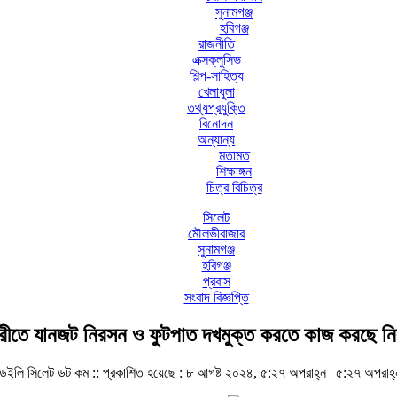
সুনামগঞ্জ
হবিগঞ্জ
রাজনীতি
এক্সক্লুসিভ
শিল্প-সাহিত্য
খেলাধুলা
তথ্যপ্রযুক্তি
বিনোদন
অন্যান্য
মতামত
শিক্ষাঙ্গন
চিত্র বিচিত্র
সিলেট
মৌলভীবাজার
সুনামগঞ্জ
হবিগঞ্জ
প্রবাস
সংবাদ বিজ্ঞপ্তি
রীতে যানজট নিরসন ও ফুটপাত দখমুক্ত করতে কাজ করছে নি
ডেইলি সিলেট ডট কম ::
প্রকাশিত হয়েছে : ৮ আগষ্ট ২০২৪, ৫:২৭ অপরাহ্ন | ৫:২৭ অপরাহ্