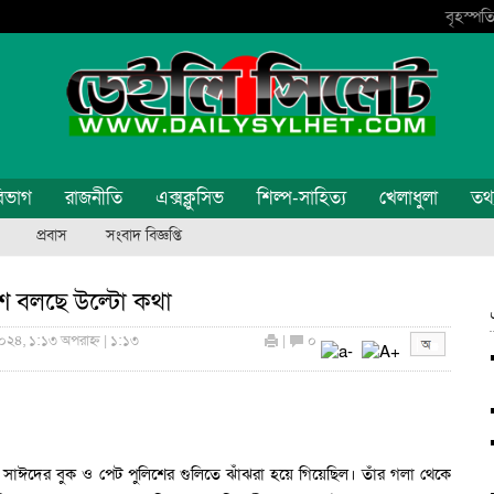
বৃহস্পতি
িভাগ
রাজনীতি
এক্সক্লুসিভ
শিল্প-সাহিত্য
খেলাধুলা
তথ্য
প্রবাস
সংবাদ বিজ্ঞপ্তি
িশ বলছে উল্টো কথা
০২৪, ১:১৩ অপরাহ্ন | ১:১৩
|
০
 আবু সাঈদের বুক ও পেট পুলিশের গুলিতে ঝাঁঝরা হয়ে গিয়েছিল। তাঁর গলা থেকে