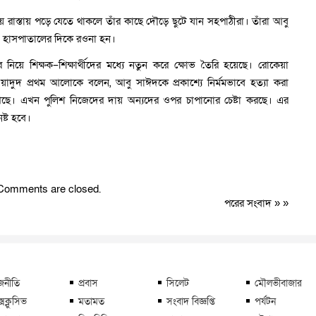
রাস্তায় পড়ে যেতে থাকলে তাঁর কাছে দৌড়ে ছুটে যান সহপাঠীরা। তাঁরা আবু
জ হাসপাতালের দিকে রওনা হন।
িয়ে শিক্ষক–শিক্ষার্থীদের মধ্যে নতুন করে ক্ষোভ তৈরি হয়েছে। রোকেয়া
ওয়াদুদ প্রথম আলোকে বলেন, আবু সাঈদকে প্রকাশ্যে নির্মমভাবে হত্যা করা
খেছে। এখন পুলিশ নিজেদের দায় অন্যদের ওপর চাপানোর চেষ্টা করছে। এর
ষ্ট হবে।
Comments are closed.
পরের সংবাদ
» »
জনীতি
প্রবাস
সিলেট
মৌলভীবাজার
্সক্লুসিভ
মতামত
সংবাদ বিজ্ঞপ্তি
পর্যটন