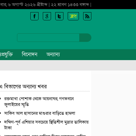
বার, ৬ অগাস্ট ২০২৬ খ্রীষ্টাব্দ | ২২ শ্রাবণ ১৪৩৩ বঙ্গাব্দ |
প্রযুক্তি
বিনোদন
অন্যান্য
এ বিভাগের অন্যান্য খবর
রক্তমাখা পোশাক থেকে আয়নাঘর, গণভবনে
জুলাইয়ের স্মৃতি
সাকিব আল হাসানের মাগুরার বাড়িতে হামলা
দক্ষিণ-পূর্ব এশিয়ার সবচেয়ে স্থিতিশীল মুদ্রার তালিকায়
টাকা