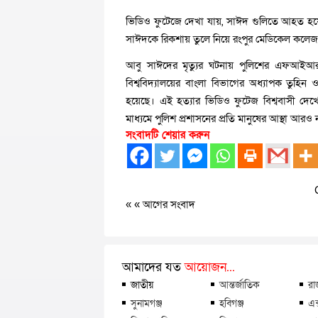
ভিডিও ফুটেজে দেখা যায়, সাঈদ গুলিতে আহত হয়ে 
সাঈদকে রিকশায় তুলে নিয়ে রংপুর মেডিকেল কলে
আবু সাঈদের মৃত্যুর ঘটনায় পুলিশের এফআইআর ন
বিশ্ববিদ্যালয়ের বাংলা বিভাগের অধ্যাপক তুহিন 
হয়েছে। এই হত্যার ভিডিও ফুটেজ বিশ্ববাসী দে
মাধ্যমে পুলিশ প্রশাসনের প্রতি মানুষের আস্থা আরও ন
সংবাদটি শেয়ার করুন
« «
আগের সংবাদ
আমাদের যত
আয়োজন...
জাতীয়
আন্তর্জাতিক
রা
সুনামগঞ্জ
হবিগঞ্জ
এক