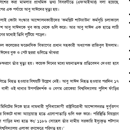
লিশের করা মামলার প্রাথমিক তথ্য বিবরণীতে (এফআইআর) বলা হয়েছে,
র এক পর্যায়ে আবু সাঈদের মৃত্যু হয়।
াই কোটা সংস্কার আন্দোলনকারীদের ‘কমপ্লিট শাটডাউন’ কর্মসূচি চলাকালে
ুলিশ আবু সাঈদকে খুব কাছ থেকে গুলি করে। আর আবু সাঈদ এক হাতে লাঠি
ণের মধ্যেই তিনি লুটিয়ে পড়েন।
েল কলেজের ফরেনসিক বিভাগের প্রধান সহকারী অধ্যাপক রাজিবুল ইসলাম।
ঈদের বুক ও পেট ছররা গুলিতে ঝাঁঝরা
্তক্ষরণে তাঁর মৃত্যু হয়। কয়েক দিনের মধ্যে ময়নাতদন্ত প্রতিবেদন দেওয়া হবে
তে নিহত হওয়ার বিষয়টি উল্লেখ নেই। আবু সাঈদ নিহত হওয়ার পরদিন ১৭
াদী ওই থানার উপপরিদর্শক ও বেগম রোকেয়া বিশ্ববিদ্যালয় পুলিশ ফাঁড়ির
ের দিকে ছাত্র নামধারী সুবিধাভোগী রাষ্ট্রবিরোধী আন্দোলনরত দুর্বৃত্তগণ
িকটে থাকা আগ্নেয়াস্ত্র হতে এলোপাতাড়ি গুলি শুরু করে। পরিস্থিতি নিয়ন্ত্রণে
সি গাড়ির মধ্য হতে কং/ ১১৮৬ সোহেল তাঁর নামীয় সরকারি ইস্যুকৃত শটগান
শ্ববিদ্যালয় এলাকা রণক্ষেত্রে পরিণত হয়।’