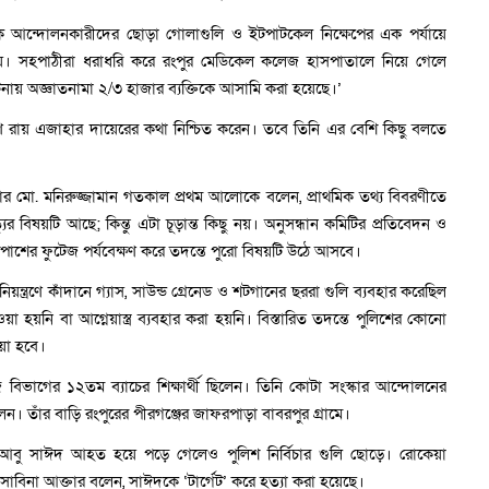
থেকে আন্দোলনকারীদের ছোড়া গোলাগুলি ও ইটপাটকেল নিক্ষেপের এক পর্যায়ে
যায়। সহপাঠীরা ধরাধরি করে রংপুর মেডিকেল কলেজ হাসপাতালে নিয়ে গেলে
ায় অজ্ঞাতনামা ২/৩ হাজার ব্যক্তিকে আসামি করা হয়েছে।’
ণ রায় এজাহার দায়েরের কথা নিশ্চিত করেন। তবে তিনি এর বেশি কিছু বলতে
 মো. মনিরুজ্জামান গতকাল প্রথম আলোকে বলেন, প্রাথমিক তথ্য বিবরণীতে
 বিষয়টি আছে; কিন্তু এটা চূড়ান্ত কিছু নয়। অনুসন্ধান কমিটির প্রতিবেদন ও
াশের ফুটেজ পর্যবেক্ষণ করে তদন্তে পুরো বিষয়টি উঠে আসবে।
ন্ত্রণে কাঁদানে গ্যাস, সাউন্ড গ্রেনেড ও শটগানের ছররা গুলি ব্যবহার করেছিল
হয়নি বা আগ্নেয়াস্ত্র ব্যবহার করা হয়নি। বিস্তারিত তদন্তে পুলিশের কোনো
ওয়া হবে।
 বিভাগের ১২তম ব্যাচের শিক্ষার্থী ছিলেন। তিনি কোটা সংস্কার আন্দোলনের
ন। তাঁর বাড়ি রংপুরের পীরগঞ্জের জাফরপাড়া বাবরপুর গ্রামে।
া বলেন, আবু সাঈদ আহত হয়ে পড়ে গেলেও পুলিশ নির্বিচার গুলি ছোড়ে। রোকেয়া
 সাবিনা আক্তার বলেন, সাঈদকে ‘টার্গেট’ করে হত্যা করা হয়েছে।