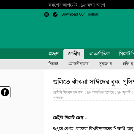
সর্বশেষ আপডেট : ১৫ ঘন্টা আগে
Download Our Toolbar
প্রচ্ছদ
জাতীয়
আন্তর্জাতিক
সিলেট ব
সিলেট
মৌলভীবাজার
সুনামগঞ্জ
হবিগঞ্জ
গুলিতে ঝাঁঝরা সাঈদের বুক, পুল
ডেইলি সিলেট ডট কম ::
প্রকাশিত হয়েছে : ২৮ জুলাই ২
অপরাহ্ন
ডেইলি সিলেট ডেস্ক ::
রংপুরে বেগম রোকেয়া বিশ্ববিদ্যালয়ের শিক্ষার্থী