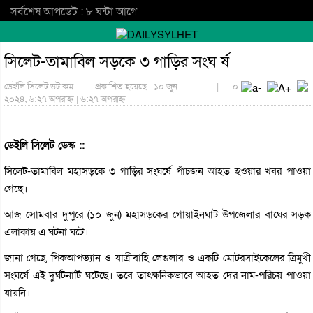
সর্বশেষ আপডেট : ৮ ঘন্টা আগে
সিলেট-তামাবিল সড়কে ৩ গাড়ির সংঘ র্ষ
ডেইলি সিলেট ডট কম ::
প্রকাশিত হয়েছে : ১০ জুন
|
০
২০২৪, ৬:২৭ অপরাহ্ন | ৬:২৭ অপরাহ্ন
ডেইলি সিলেট ডেস্ক ::
সিলেট-তামাবিল মহাসড়কে ৩ গাড়ির সংঘর্ষে পাঁচজন আহত হওয়ার খবর পাওয়া
গেছে।
আজ সোমবার দুপুরে (১০ জুন) মহাসড়কের গোয়াইনঘাট উপজেলার বাঘের সড়ক
এলাকায় এ ঘটনা ঘটে।
জানা গেছে, পিকআপভ্যান ও যাত্রীবাহি লেগুলার ও একটি মোটরসাইকেলের ত্রিমুখী
সংঘর্ষে এই দুর্ঘটনাটি ঘটেছে। তবে তাৎক্ষনিকভাবে আহত দের নাম-পরিচয় পাওয়া
যায়নি।