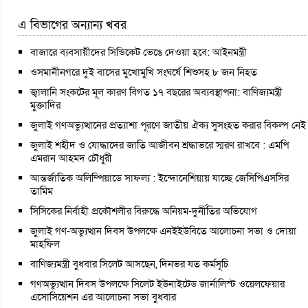
এ বিভাগের অন্যান্য খবর
বাজারে ব্যবসায়ীদের সিন্ডিকেট ভেঙে দেওয়া হবে: আইনমন্ত্রী
ওসমানীনগরে দুই বাসের মুখোমুখি সংঘর্ষে শিশুসহ ৮ জন নিহত
জ্বালানি সংকটের মূল কারণ বিগত ১৭ বছরের অব্যবস্থাপনা: বাণিজ্যমন্ত্রী
মুক্তাদির
জুলাই গণঅভ্যুত্থানের প্রত্যাশা পূরণে জাতীয় ঐক্য সুসংহত করার বিকল্প নেই
জুলাই শহীদ ও যোদ্ধাদের জাতি আজীবন শ্রদ্ধাভরে স্মরণ রাখবে : এমপি
এমরান আহমদ চৌধুরী
আন্তর্জাতিক অলিম্পিয়াডে সাফল্য : ইন্দোনেশিয়ায় যাচ্ছে জেসিপিএসসির
তামিম
সিসিকের নির্বাহী প্রকৌশলীর বিরুদ্ধে অনিয়ম-দুর্নীতির অভিযোগ
জুলাই গণ-অভ্যুত্থান দিবস উপলক্ষে এনইইউবিতে আলোচনা সভা ও দোয়া
মাহফিল
বাণিজ্যমন্ত্রী বুধবার সিলেট আসছেন, দিনভর যত কর্মসূচি
গণঅভ্যুত্থান দিবস উপলক্ষে সিলেট ইউনাইটেড জার্নালিস্ট ওয়েলফেয়ার
এসোসিয়েশন এর আলোচনা সভা বুধবার