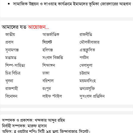
সামাজিক উন্নয়ন ও দাওয়াহ কার্যক্রমে ইমামদের ভূমিকা জোরদারের আহ্বান
আমাদের যত
আয়োজন...
জাতীয়
আন্তর্জাতিক
রাজনীতি
প্রবাস
সিলেট
মৌলভীবাজার
সুনামগঞ্জ
হবিগঞ্জ
এক্সক্লুসিভ
মতামত
সংবাদ বিজ্ঞপ্তি
পর্যটন
শিল্প-সাহিত্য
শিক্ষাঙ্গন
খেলাধুলা
চিত্র বিচিত্র
ঢাকা
চট্টগ্রাম
খুলনা
বরিশাল
ময়মনসিংহ
রাজশাহী
রংপুর
তথ্যপ্রযুক্তি
বিনোদন
লাইফ স্টাইল
সুসংবাদ প্রতিদিন
সম্পাদক ও প্রকাশক: খন্দকার আব্দুর রহিম
নির্বাহী সম্পাদক: মারুফ হাসান
অফিস: ব্লু ওয়াটার শপিং সিটি, ৯ম তলা, জিন্দাবাজার, সিলেট।