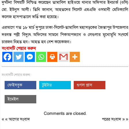
দুর্ঘটনা বিষয়টি নিশ্চিত করেছেন তামাবিল হাইওয়ে থানার অফিসার ইনচার্জ (ওসি)
মো. ইউনুস আলী। তিনি জানান, আহতদের সিলেট এমএজি ওসমানী মেডিক্যালি
কলেজ হাসপাতালে ভর্তি করা হয়েছে।
এরআগে গত ১৮ মার্চ দুপুরে ঢাকা-সিলেট-তামাবিল মহাসড়কের জৈন্তাপুর উপজেলার
দরবস্ত পল্লী বিদ্যুৎ অফিসের সামনে পিকআপভ্যান ও লেগুলার মুখোমুখি সংঘর্ষে
চারজন নিহত হন। আহত হন বেশ কয়েকজন।
সংবাদটি শেয়ার করুন
সংবাদটি শেয়ার করুন:
ফেইসবুক
টুইটার
গুগল প্লাস
ইমেইল
Comments are closed.
« «
আগের সংবাদ
পরের সংবাদ
» »