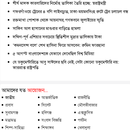
শীর্ষ মাদক কারবারিদের নির্মোহ তালিকা তৈরি হচ্ছে: স্বরাষ্ট্রমন্ত্রী
গফরগাঁওয়ে ট্রেনের ৪ বগি লাইনচ্যুত, ঢাকা-ময়মনসিংহ রুটে ট্রেন চলাচল বন্ধ
রক্তমাখা পোশাক থেকে আয়নাঘর, গণভবনে জুলাইয়ের স্মৃতি
সাকিব আল হাসানের মাগুরার বাড়িতে হামলা
দক্ষিণ-পূর্ব এশিয়ার সবচেয়ে স্থিতিশীল মুদ্রার তালিকায় টাকা
‘কমনসেন্স বলে’ শেখ হাসিনা ফিরে আসবেন: রুমিন ফারহানা
৫ আগস্ট বাংলাদেশকে যেভাবে দেখেছিল বিশ্ব মিডিয়া
যে ডকুমেন্টারিতে আবু সাঈদের ছবি নেই, সেটা কোনো ডকুমেন্টারি নয়:
ভারপ্রাপ্ত রাষ্ট্রপতি
আমাদের যত
আয়োজন...
জাতীয়
আন্তর্জাতিক
রাজনীতি
প্রবাস
সিলেট
মৌলভীবাজার
সুনামগঞ্জ
হবিগঞ্জ
এক্সক্লুসিভ
মতামত
সংবাদ বিজ্ঞপ্তি
পর্যটন
শিল্প-সাহিত্য
শিক্ষাঙ্গন
খেলাধুলা