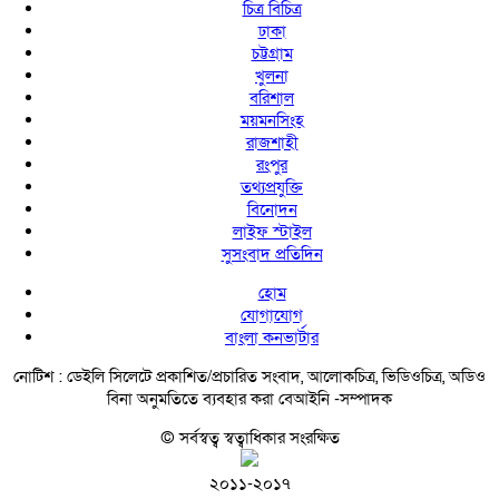
চিত্র বিচিত্র
ঢাকা
চট্টগ্রাম
খুলনা
বরিশাল
ময়মনসিংহ
রাজশাহী
রংপুর
তথ্যপ্রযুক্তি
বিনোদন
লাইফ স্টাইল
সুসংবাদ প্রতিদিন
হোম
যোগাযোগ
বাংলা কনভার্টার
নোটিশ :
ডেইলি সিলেটে প্রকাশিত/প্রচারিত সংবাদ, আলোকচিত্র, ভিডিওচিত্র, অডিও
বিনা অনুমতিতে ব্যবহার করা বেআইনি -সম্পাদক
© সর্বস্বত্ব স্বত্বাধিকার সংরক্ষিত
২০১১-২০১৭