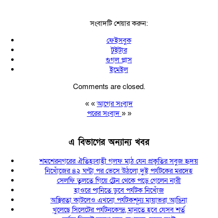
সংবাদটি শেয়ার করুন:
ফেইসবুক
টুইটার
গুগল প্লাস
ইমেইল
Comments are closed.
« «
আগের সংবাদ
পরের সংবাদ
» »
এ বিভাগের অন্যান্য খবর
শমশেরনগরের ঐতিহ্যবাহী গলফ মাঠ যেন প্রকৃতির সবুজ হৃদয়
নিখোঁজের ৪২ ঘণ্টা পর ভেসে উঠলো দুই পর্যটকের মরদেহ
সেলফি তুলতে গিয়ে ট্রেন থেকে পড়ে গেলেন নারী
হাওরে পানিতে ডুবে পর্যটক নিখোঁজ
অস্থিরতা কাটলেও এখনো পর্যটকশূন্য মায়াভরা আঙিনা
খুলেছে সিলেটের পর্যটনকেন্দ্র, মানতে হবে যেসব শর্ত