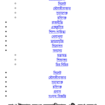
সিলেট
মৌলভীবাজার
সুনামগঞ্জ
হবিগঞ্জ
রাজনীতি
এক্সক্লুসিভ
শিল্প-সাহিত্য
খেলাধুলা
তথ্যপ্রযুক্তি
বিনোদন
অন্যান্য
মতামত
শিক্ষাঙ্গন
চিত্র বিচিত্র
সিলেট
মৌলভীবাজার
সুনামগঞ্জ
হবিগঞ্জ
প্রবাস
সংবাদ বিজ্ঞপ্তি