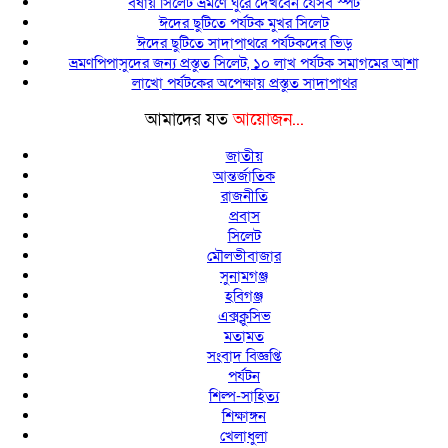
বর্ষায় সিলেট ভ্রমণে ঘুরে দেখবেন যেসব স্পট
ঈদের ছুটিতে পর্যটক মুখর সিলেট
ঈদের ছুটিতে সাদাপাথরে পর্যটকদের ভিড়
ভ্রমণপিপাসুদের জন্য প্রস্তুত সিলেট, ১০ লাখ পর্যটক সমাগমের আশা
লাখো পর্যটকের অপেক্ষায় প্রস্তুত সাদাপাথর
আমাদের যত
আয়োজন...
জাতীয়
আন্তর্জাতিক
রাজনীতি
প্রবাস
সিলেট
মৌলভীবাজার
সুনামগঞ্জ
হবিগঞ্জ
এক্সক্লুসিভ
মতামত
সংবাদ বিজ্ঞপ্তি
পর্যটন
শিল্প-সাহিত্য
শিক্ষাঙ্গন
খেলাধুলা