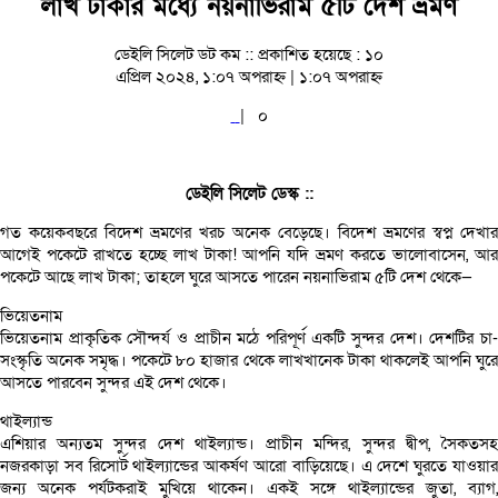
লাখ টাকার মধ্যে নয়নাভিরাম ৫টি দেশ ভ্রমণ
ডেইলি সিলেট ডট কম ::
প্রকাশিত হয়েছে : ১০
এপ্রিল ২০২৪, ১:০৭ অপরাহ্ন | ১:০৭ অপরাহ্ন
|
০
ডেইলি সিলেট ডেস্ক ::
গত কয়েকবছরে বিদেশ ভ্রমণের খরচ অনেক বেড়েছে। বিদেশ ভ্রমণের স্বপ্ন দেখার
আগেই পকেটে রাখতে হচ্ছে লাখ টাকা! আপনি যদি ভ্রমণ করতে ভালোবাসেন, আর
পকেটে আছে লাখ টাকা; তাহলে ঘুরে আসতে পারেন নয়নাভিরাম ৫টি দেশ থেকে—
ভিয়েতনাম
ভিয়েতনাম প্রাকৃতিক সৌন্দর্য ও প্রাচীন মঠে পরিপূর্ণ একটি সুন্দর দেশ। দেশটির চা-
সংস্কৃতি অনেক সমৃদ্ধ। পকেটে ৮০ হাজার থেকে লাখখানেক টাকা থাকলেই আপনি ঘুরে
আসতে পারবেন সুন্দর এই দেশ থেকে।
থাইল্যান্ড
এশিয়ার অন্যতম সুন্দর দেশ থাইল্যান্ড। প্রাচীন মন্দির, সুন্দর দ্বীপ, সৈকতসহ
নজরকাড়া সব রিসোর্ট থাইল্যান্ডের আকর্ষণ আরো বাড়িয়েছে। এ দেশে ঘুরতে যাওয়ার
জন্য অনেক পর্যটকরাই মুখিয়ে থাকেন। একই সঙ্গে থাইল্যান্ডের জুতা, ব্যাগ,