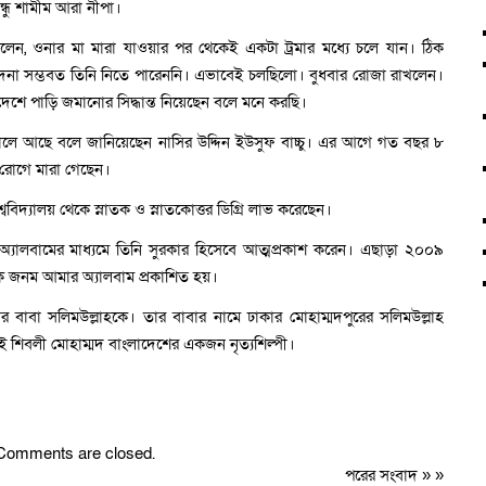
বন্ধু শামীম আরা নীপা।
বলেন, ওনার মা মারা যাওয়ার পর থেকেই একটা ট্রমার মধ্যে চলে যান। ঠিক
েদনা সম্ভবত তিনি নিতে পারেননি। এভাবেই চলছিলো। বুধবার রোজা রাখলেন।
ে পাড়ি জমানোর সিদ্ধান্ত নিয়েছেন বলে মনে করছি।
াতালে আছে বলে জানিয়েছেন নাসির উদ্দিন ইউসুফ বাচ্চু। এর আগে গত বছর ৮
িত রোগে মারা গেছেন।
শ্ববিদ্যালয় থেকে স্নাতক ও স্নাতকোত্তর ডিগ্রি লাভ করেছেন।
্যালবামের মাধ্যমে তিনি সুরকার হিসেবে আত্মপ্রকাশ করেন। এছাড়া ২০০৯
ক জনম আমার অ্যালবাম প্রকাশিত হয়।
ার বাবা সলিমউল্লাহকে। তার বাবার নামে ঢাকার মোহাম্মদপুরের সলিমউল্লাহ
ই শিবলী মোহাম্মদ বাংলাদেশের একজন নৃত্যশিল্পী।
Comments are closed.
পরের সংবাদ
» »