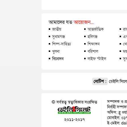
আমাদের যত
আয়োজন...
জাতীয়
আন্তর্জাতিক
রা
সুনামগঞ্জ
হবিগঞ্জ
এক
শিল্প-সাহিত্য
শিক্ষাঙ্গন
খে
খুলনা
বরিশাল
ময়
বিনোদন
লাইফ স্টাইল
সু
নোটিশ :
ডেইলি সিলেট
সম্পাদক ও প্
© সর্বস্বত্ব স্বত্বাধিকার সংরক্ষিত
নির্বাহী সম্প
অফিস: ব্লু ওয
মোবাইল: ০১
২০১১-২০১৭
ই-মেইল: da