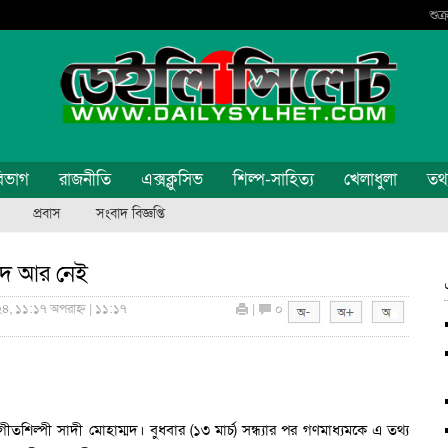
শুক
িভাগ
রাজনীতি
এক্সক্লুসিভ
শিল্প-সাহিত্য
খেলাধুলা
তথ্য
প্রবাস
সংবাদ বিজ্ঞপ্তি
ম্মদ আর নেই
২৪, ১১:১৭ অপরাহ্ন | ১১:১৭
|
০
ীতশিল্পী সাদী মোহাম্মদ। বুধবার (১৩ মার্চ) সন্ধ্যার পর গণমাধ্যমকে এ তথ্য