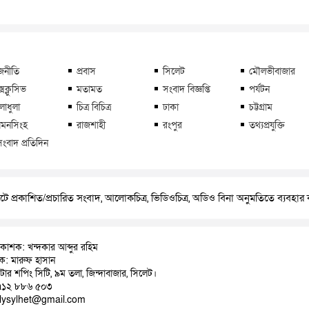
জনীতি
প্রবাস
সিলেট
মৌলভীবাজার
্সক্লুসিভ
মতামত
সংবাদ বিজ্ঞপ্তি
পর্যটন
লাধুলা
চিত্র বিচিত্র
ঢাকা
চট্টগ্রাম
মনসিংহ
রাজশাহী
রংপুর
তথ্যপ্রযুক্তি
সংবাদ প্রতিদিন
ে প্রকাশিত/প্রচারিত সংবাদ, আলোকচিত্র, ভিডিওচিত্র, অডিও বিনা অনুমতিতে ব্যবহা
রকাশক: খন্দকার আব্দুর রহিম
াদক: মারুফ হাসান
়াটার শপিং সিটি, ৯ম তলা, জিন্দাবাজার, সিলেট।
৭১২ ৮৮৬ ৫০৩
ilysylhet@gmail.com