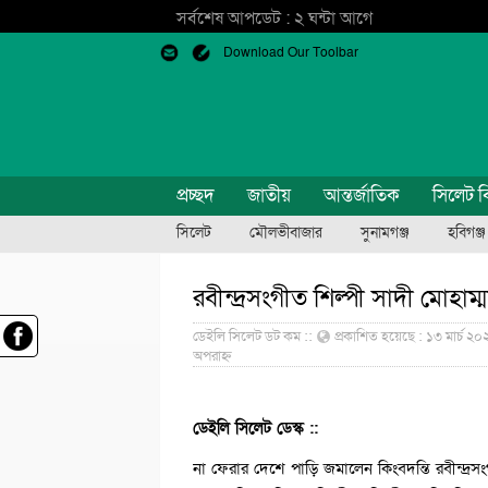
সর্বশেষ আপডেট : ২ ঘন্টা আগে
Download Our Toolbar
প্রচ্ছদ
জাতীয়
আন্তর্জাতিক
সিলেট ব
সিলেট
মৌলভীবাজার
সুনামগঞ্জ
হবিগঞ্জ
রবীন্দ্রসংগীত শিল্পী সাদী মোহা
ডেইলি সিলেট ডট কম ::
প্রকাশিত হয়েছে : ১৩ মার্চ ২০
অপরাহ্ন
ডেইলি সিলেট ডেস্ক ::
না ফেরার দেশে পাড়ি জমালেন কিংবদন্তি রবীন্দ্রসংগ