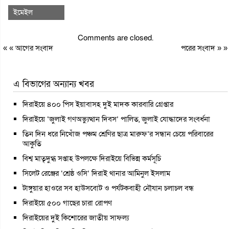
ইমেইল
Comments are closed.
« «
আগের সংবাদ
পরের সংবাদ
» »
এ বিভাগের অন্যান্য খবর
দিরাইয়ে ৪০০ পিস ইয়াবাসহ দুই মাদক কারবারি গ্রেপ্তার
দিরাইয়ে ‘জুলাই গণঅভ্যুত্থান দিবস’ পালিত, জুলাই যোদ্ধাদের সংবর্ধনা
তিন দিন ধরে নিখোঁজ পঞ্চম শ্রেণির ছাত্র মারুফ’র সন্ধান চেয়ে পরিবারের
আকুতি
বিশ্ব মাতৃদুগ্ধ সপ্তাহ উপলক্ষে দিরাইয়ে বিভিন্ন কর্মসূচি
সিলেট রেঞ্জের ‘শ্রেষ্ঠ ওসি’ দিরাই থানার আমিনুল ইসলাম
টাঙ্গুয়ার হাওরে সব হাউসবোট ও পর্যটকবাহী নৌযান চলাচল বন্ধ
দিরাইয়ে ৫০০ গাছের চারা রোপণ
দিরাইয়ের দুই কিশোরের জাতীয় সাফল্য