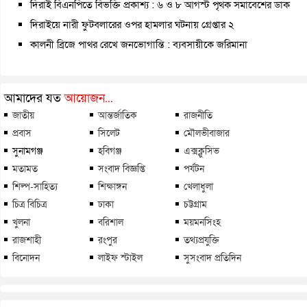
দিরাই বিএনপিতে বিভক্তি প্রকাশ্য : ৬ ও ৮ আগস্ট পৃথক সমাবেশের ডাক
দিরাইয়ে নারী ফুটবলারের ওপর হামলার ঘটনায় গ্রেপ্তার ২
কালনী ব্রিজে পাথর রেখে জনভোগান্তি : ব্যবসায়ীকে জরিমানা
আমাদের যত
আয়োজন...
জাতীয়
আন্তর্জাতিক
রাজনীতি
প্রবাস
সিলেট
মৌলভীবাজার
সুনামগঞ্জ
হবিগঞ্জ
এক্সক্লুসিভ
মতামত
সংবাদ বিজ্ঞপ্তি
পর্যটন
শিল্প-সাহিত্য
শিক্ষাঙ্গন
খেলাধুলা
চিত্র বিচিত্র
ঢাকা
চট্টগ্রাম
খুলনা
বরিশাল
ময়মনসিংহ
রাজশাহী
রংপুর
তথ্যপ্রযুক্তি
বিনোদন
লাইফ স্টাইল
সুসংবাদ প্রতিদিন