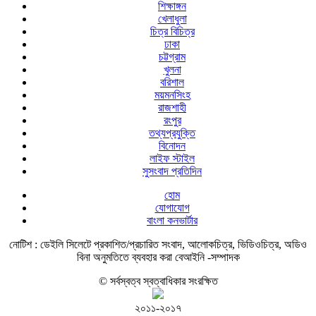
শিক্ষাঙ্গন
খেলাধুলা
চিত্র বিচিত্র
ঢাকা
চট্টগ্রাম
খুলনা
বরিশাল
ময়মনসিংহ
রাজশাহী
রংপুর
তথ্যপ্রযুক্তি
বিনোদন
লাইফ স্টাইল
সুসংবাদ প্রতিদিন
হোম
যোগাযোগ
বাংলা কনভার্টার
নোটিশ :
ডেইলি সিলেটে প্রকাশিত/প্রচারিত সংবাদ, আলোকচিত্র, ভিডিওচিত্র, অডিও
বিনা অনুমতিতে ব্যবহার করা বেআইনি -সম্পাদক
© সর্বস্বত্ব স্বত্বাধিকার সংরক্ষিত
২০১১-২০১৭