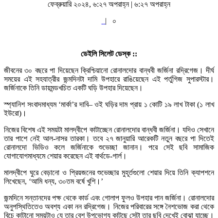
ফেব্রুয়ারি ২০২৪, ৬:২৭ অপরাহ্ন | ৬:২৭ অপরাহ্ন
|
০
ডেইলি সিলেট ডেস্ক ::
জীবনের ৩০ বছরে পা দিয়েছেন ক্রিশ্চিয়ানো রোনালদোর বান্ধবী জর্জিনা রদ্রিগেজ। দীর্ঘ
সময়ের এই সহযাত্রীর জন্মদিনটা দামি উপহারে রাঙিয়েছেন এই পর্তুগিজ সুপারস্টার।
জর্জিনাকে তিনি ডায়মন্ডখচিত একটি ঘড়ি উপহার দিয়েছেন।
স্প্যানিশ সংবাদমাধ্যম ‘মার্কা’র দাবি– ওই ঘড়ির দাম প্রায় ১ কোটি ১৯ লাখ টাকা (১ লাখ
ইউরো)।
নিজের বিশেষ এই সময়টা মালদ্বীপে কাটাচ্ছেন রোনালদোর বান্ধবী জর্জিনা। যদিও সেখানে
তার পাশে নেই আল-নাসর তারকা। তবে ২৭ জানুয়ারি আরেকটি নতুন বছরে পা দিতেই
রোনালদো ভিডিও কলে জর্জিনাকে শুভেচ্ছা জানান। পরে সেই ছবি সামাজিক
যোগাযোগমাধ্যমে শেয়ার করেছেন এই বার্থডে-গার্ল।
মালদ্বীপে ঘুরে বেড়ানো ও প্রিয়জনের শুভেচ্ছার মুহূর্তগুলো শেয়ার দিয়ে তিনি ক্যাপশনে
লিখেছেন, ‘আমি ধন্য, ৩০তম বর্ষে খুশি।’
জন্মদিনে সন্তানদের পক্ষ থেকে কার্ড এবং গোলাপ ফুলও উপহার পান জর্জিনা। রোনালদোর
অনুপস্থিতিতেও অবশ্য একা নন রদ্রিগেজ। নিজের পরিবারের সঙ্গে নৈশভোজ করা থেকে
বিচে কাটানো সময়টাও যে তার বেশ উপভোগ্য কাটছে সেটা তার ছবি দেখেই বোঝা যাচ্ছে।