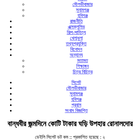
মৌলভীবাজার
সুনামগঞ্জ
হবিগঞ্জ
রাজনীতি
এক্সক্লুসিভ
শিল্প-সাহিত্য
খেলাধুলা
তথ্যপ্রযুক্তি
বিনোদন
অন্যান্য
মতামত
শিক্ষাঙ্গন
চিত্র বিচিত্র
সিলেট
মৌলভীবাজার
সুনামগঞ্জ
হবিগঞ্জ
প্রবাস
সংবাদ বিজ্ঞপ্তি
বান্ধবীর জন্মদিনে কোটি টাকার ঘড়ি উপহার রোনালদোর
ডেইলি সিলেট ডট কম ::
প্রকাশিত হয়েছে : ২