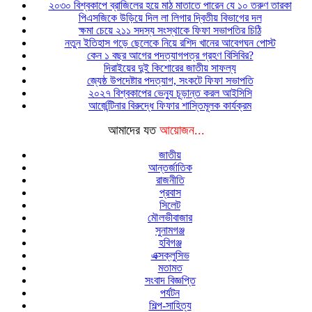
২০৩০ বিশ্বকাপে ব্রাজিলের হয়ে মাঠ মাতাতে পারেন যে ১০ তরুণ তারকা
পিএসজিকে উড়িয়ে দিল লা লিগার দ্বিতীয় বিভাগের দল
ক্ষমা চেয়ে ২১১ সদস্য সংস্থাকে ফিফা সভাপতির চিঠি
নতুন ইতিহাস গড়ে ছেলেকে নিয়ে রশিদ খানের আবেগঘন পোস্ট
কেন ১ বছর আগের পদত্যাগপত্র গ্রহণ বিসিবির?
দিরাইয়ের দুই কিশোরের জাতীয় সাফল্য
জ্যেষ্ঠ উপদেষ্টার পদত্যাগ, সংকটে ফিফা সভাপতি
২০২৭ বিশ্বকাপের ভেন্যু চূড়ান্ত করল আইসিসি
আর্জেন্টিনার বিরুদ্ধে ফিফার শাস্তিমূলক কার্যক্রম
আমাদের যত
আয়োজন...
জাতীয়
আন্তর্জাতিক
রাজনীতি
প্রবাস
সিলেট
মৌলভীবাজার
সুনামগঞ্জ
হবিগঞ্জ
এক্সক্লুসিভ
মতামত
সংবাদ বিজ্ঞপ্তি
পর্যটন
শিল্প-সাহিত্য