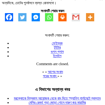
অন্যদিকে, চোটের পুনর্বাসনে ব্যস্ত রোনালদো।
সংবাদটি শেয়ার করুন
সংবাদটি শেয়ার করুন:
ফেইসবুক
টুইটার
গুগল প্লাস
ইমেইল
Comments are closed.
« «
আগের সংবাদ
পরের সংবাদ
» »
এ বিভাগের অন্যান্য খবর
মরক্কোকে বিশ্বকাপ আয়োজক থেকে বাদ দিতে স্প্যানিশ পার্লামেন্টে প্রস্তাব
মেসির রেকর্ড গড়া জোড়া গোলে দারুণ জয় মায়ামির