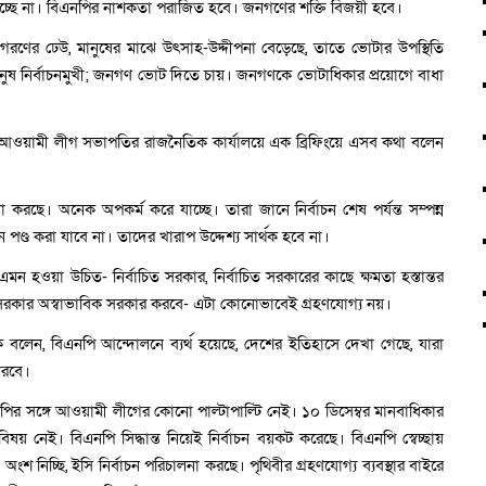
্ষ হচ্ছে না। বিএনপির নাশকতা পরাজিত হবে। জনগণের শক্তি বিজয়ী হবে।
াগরণের ঢেউ, মানুষের মাঝে উৎসাহ-উদ্দীপনা বেড়েছে, তাতে ভোটার উপস্থিতি
 মানুষ নির্বাচনমুখী; জনগণ ভোট দিতে চায়। জনগণকে ভোটাধিকার প্রয়োগে বাধা
িতে আওয়ামী লীগ সভাপতির রাজনৈতিক কার্যালয়ে এক ব্রিফিংয়ে এসব কথা বলেন
করছে। অনেক অপকর্ম করে যাচ্ছে। তারা জানে নির্বাচন শেষ পর্যন্ত সম্পন্ন
পণ্ড করা যাবে না। তাদের খারাপ উদ্দেশ্য সার্থক হবে না।
া এমন হওয়া উচিত- নির্বাচিত সরকার, নির্বাচিত সরকারের কাছে ক্ষমতা হস্তান্তর
রকার অস্বাভাবিক সরকার করবে- এটা কোনোভাবেই গ্রহণযোগ্য নয়।
ক বলেন, বিএনপি আন্দোলনে ব্যর্থ হয়েছে, দেশের ইতিহাসে দেখা গেছে, যারা
ারবে।
পির সঙ্গে আওয়ামী লীগের কোনো পাল্টাপাল্টি নেই। ১০ ডিসেম্বর মানবাধিকার
ষয় নেই। বিএনপি সিদ্ধান্ত নিয়েই নির্বাচন বয়কট করেছে। বিএনপি স্বেচ্ছায়
ংশ নিচ্ছি, ইসি নির্বাচন পরিচালনা করছে। পৃথিবীর গ্রহণযোগ্য ব্যবস্থার বাইরে