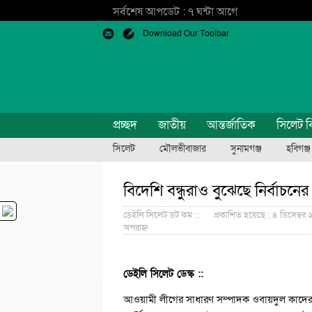
সর্বশেষ আপডেট : ৭ ঘন্টা আগে
Download Our Toolbar
প্রচ্ছদ
জাতীয়
আন্তর্জাতিক
সিলেট ব
সিলেট
মৌলভীবাজার
সুনামগঞ্জ
হবিগঞ্জ
বিদেশি বন্ধুরাও বুঝেছে নির্বাচনে
ডেইলি সিলেট ডট কম ::
প্রকাশিত হয়েছে : ৪ ডিসেম্বর
অপরাহ্ন
ডেইলি সিলেট ডেস্ক ::
আওয়ামী লীগের সাধারণ সম্পাদক ওবায়দুল কাদের বলেছ