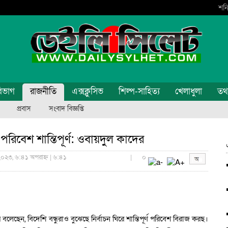
শনি
িভাগ
রাজনীতি
এক্সক্লুসিভ
শিল্প-সাহিত্য
খেলাধুলা
তথ্য
প্রবাস
সংবাদ বিজ্ঞপ্তি
র পরিবেশ শান্তিপূর্ণ: ওবায়দুল কাদের
 ২০২৩, ৬:৪১ অপরাহ্ন | ৬:৪১
|
০
েন, বিদেশি বন্ধুরাও বুঝেছে নির্বাচন ঘিরে শান্তিপূর্ণ পরিবেশ বিরাজ করছ।