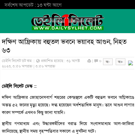
সর্বশেষ আপডেট : ১৩ ঘন্টা আগে
দক্ষিণ আফ্রিকায় বহুতল ভবনে ভয়াবহ আগুন, নিহত
৬৩
ডেইলি সিলেট ডট কম ::
প্রকাশিত হয়েছে : ৩১ আগষ্ট
|
০
২০২৩, ৩:৫৬ অপরাহ্ন | ৩:৫৬ অপরাহ্ন
ডেইলি সিলেট ডেস্ক ::
দক্ষিণ আফ্রিকার জোহানেসবার্গ শহরের কেন্দ্রস্থলে একটি বহুতল ভবনে অগ্নিকাণ্ডে
অন্তত ৫২ জনের মৃত্যু হয়েছে। দগ্ধ হয়েছেন অর্ধশতাধিক মানুষ। তবে আগুন লাগার
কারণ সম্পর্কে এখনও কিছু জানা যায়নি।
স্থানীয় গণমাধ্যম এবং উদ্ধারকর্মীদের বরাত দিয়ে সংবাদমাধ্যম আল-জাজিরা
জানিয়েছে, স্থানীয় সময় বৃহস্পতিবার সকালে এ দুর্ঘটনা ঘটে।