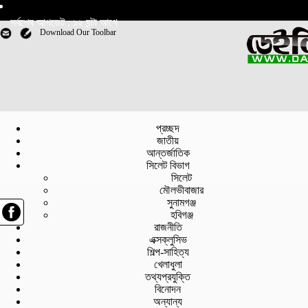
সর্বশেষ আপডেট : ১২ ঘন্টা আগে
Download Our Toolbar
প্রচ্ছদ
জাতীয়
আন্তর্জাতিক
সিলেট বিভাগ
সিলেট
মৌলভীবাজার
সুনামগঞ্জ
হবিগঞ্জ
রাজনীতি
এক্সক্লুসিভ
শিল্প-সাহিত্য
খেলাধুলা
তথ্যপ্রযুক্তি
বিনোদন
অন্যান্য