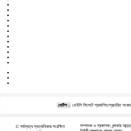
ডেইলি সিলেটে প্রকাশিত/প্রচারিত সংবা
নোটিশ :
সম্পাদক ও প্রকাশক: খন্দকার আব্দুর
© সর্বস্বত্ব স্বত্বাধিকার সংরক্ষিত
নির্বাহী সম্পাদক: মারুফ হাসান