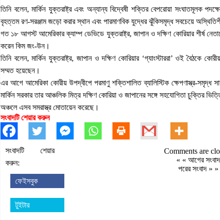
তিনি বলেন, মার্কিন যুক্তরাষ্ট্র এবং অন্যান্য বিদ্বেষী শক্তির বেপরোয়া সংঘাতমূলক পদক্
বৃহত্তম রণ-সরঞ্জাম জড়ো করার স্থান এবং পারমাণবিক যুদ্ধের ঝুঁকিসমৃদ্ধ সবচেয়ে অস্থি
গত ১৮ আগস্ট আমেরিকার ক্যাম্প ডেভিডে যুক্তরাষ্ট্র, জাপান ও দক্ষিণ কোরিয়ার শীর্ষ ন
করেন কিম জং-উন।
তিনি বলেন, মার্কিন যুক্তরাষ্ট্র, জাপান ও দক্ষিণ কোরিয়ার ‘গ্যাংস্টাররা’ ওই বৈঠকে 
সম্মত হয়েছেন।
এর আগে আমেরিকা কোরীয় উপদ্বীপে পরমাণু শক্তিশালিত ব্যালিস্টিক ক্ষেপণাস্ত্র-সমৃদ্ধ 
মার্কিন সরকার তার আঞ্চলিক মিত্র দক্ষিণ কোরিয়া ও জাপানের সঙ্গে সহযোগিতা চুক্তির ভ
অঞ্চলে এসব সমরাস্ত্র মোতায়েন করেছে।
সংবাদটি শেয়ার করুন
সংবাদটি শেয়ার
Comments are clo
« «
আগের সংবাদ
করুন:
পরের সংবাদ
» »
ফেইসবুক
টুইটার