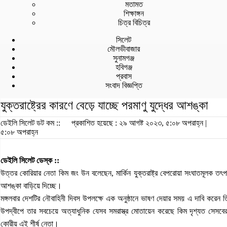
মতামত
শিক্ষাঙ্গন
চিত্র বিচিত্র
সিলেট
মৌলভীবাজার
সুনামগঞ্জ
হবিগঞ্জ
প্রবাস
সংবাদ বিজ্ঞপ্তি
যুক্তরাষ্ট্রের কারণে বেড়ে যাচ্ছে পরমাণু যুদ্ধের আশঙ্কা
ডেইলি সিলেট ডট কম ::
প্রকাশিত হয়েছে : ২৯ আগষ্ট ২০২৩, ৫:০৮ অপরাহ্ন |
৫:০৮ অপরাহ্ন
ডেইলি সিলেট ডেস্ক ::
উত্তর কোরিয়ার নেতা কিম জং উন বলেছেন, মার্কিন যুক্তরাষ্ট্র বেপরোয়া সংঘাতমূলক তৎপর
আশঙ্কা বাড়িয়ে দিচ্ছে।
মঙ্গলবার দেশটির নৌবাহিনী দিবস উপলক্ষে এক অনুষ্ঠানে ভাষণ দেয়ার সময় এ দাবি করেন তিনি
উপদ্বীপে তার সবচেয়ে অত্যাধুনিক যেসব সমরাস্ত্র মোতায়েন করেছে কিম দৃশ্যত সেসবের
কোরীয় এই শীর্ষ নেতা।