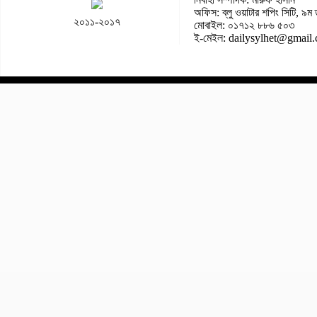
অফিস: ব্লু ওয়াটার শপিং সিটি, ৯ম 
২০১১-২০১৭
মোবাইল: ০১৭১২ ৮৮৬ ৫০৩
ই-মেইল: dailysylhet@gmail