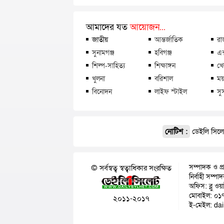
আমাদের যত
আয়োজন...
জাতীয়
আন্তর্জাতিক
রা
সুনামগঞ্জ
হবিগঞ্জ
এক
শিল্প-সাহিত্য
শিক্ষাঙ্গন
খে
খুলনা
বরিশাল
ময়
বিনোদন
লাইফ স্টাইল
সু
নোটিশ :
ডেইলি সিলেট
সম্পাদক ও প্
© সর্বস্বত্ব স্বত্বাধিকার সংরক্ষিত
নির্বাহী সম্প
অফিস: ব্লু ওয
মোবাইল: ০১
২০১১-২০১৭
ই-মেইল: da