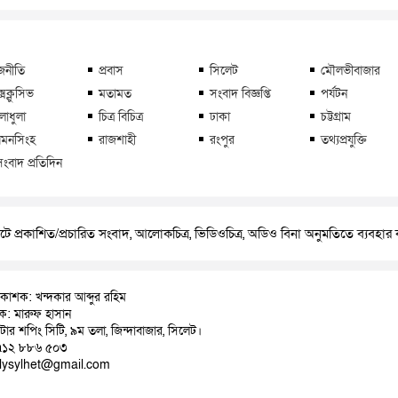
জনীতি
প্রবাস
সিলেট
মৌলভীবাজার
্সক্লুসিভ
মতামত
সংবাদ বিজ্ঞপ্তি
পর্যটন
লাধুলা
চিত্র বিচিত্র
ঢাকা
চট্টগ্রাম
মনসিংহ
রাজশাহী
রংপুর
তথ্যপ্রযুক্তি
সংবাদ প্রতিদিন
ে প্রকাশিত/প্রচারিত সংবাদ, আলোকচিত্র, ভিডিওচিত্র, অডিও বিনা অনুমতিতে ব্যবহা
রকাশক: খন্দকার আব্দুর রহিম
াদক: মারুফ হাসান
়াটার শপিং সিটি, ৯ম তলা, জিন্দাবাজার, সিলেট।
৭১২ ৮৮৬ ৫০৩
ilysylhet@gmail.com