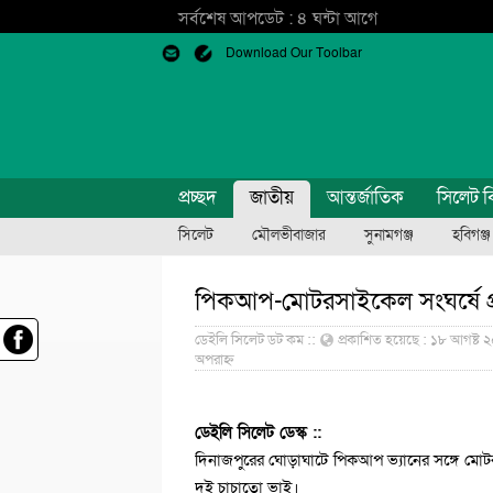
সর্বশেষ আপডেট : ৪ ঘন্টা আগে
Download Our Toolbar
প্রচ্ছদ
জাতীয়
আন্তর্জাতিক
সিলেট ব
সিলেট
মৌলভীবাজার
সুনামগঞ্জ
হবিগঞ্জ
পিকআপ-মোটরসাইকেল সংঘর্ষে প্
ডেইলি সিলেট ডট কম ::
প্রকাশিত হয়েছে : ১৮ আগষ্ট ২
অপরাহ্ন
ডেইলি সিলেট ডেস্ক ::
দিনাজপুরের ঘোড়াঘাটে পিকআপ ভ্যানের সঙ্গে মোট
দুই চাচাতো ভাই।