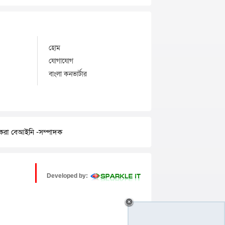
হোম
যোগাযোগ
বাংলা কনভার্টার
র করা বেআইনি -সম্পাদক
Developed by: