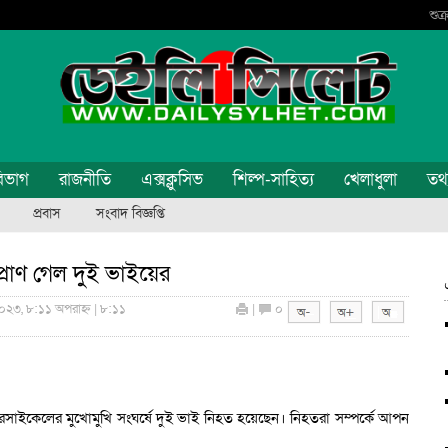
শুক
িভাগ
রাজনীতি
এক্সক্লুসিভ
শিল্প-সাহিত্য
খেলাধুলা
তথ্য
প্রবাস
সংবাদ বিজ্ঞপ্তি
রাণ গেল দুই ভাইয়ের
০২৩, ৮:১১ অপরাহ্ন | ৮:১১
|
০
রসাইকেলের মুখোমুখি সংঘর্ষে দুই ভাই নিহত হয়েছেন। নিহতরা সম্পর্কে আপন