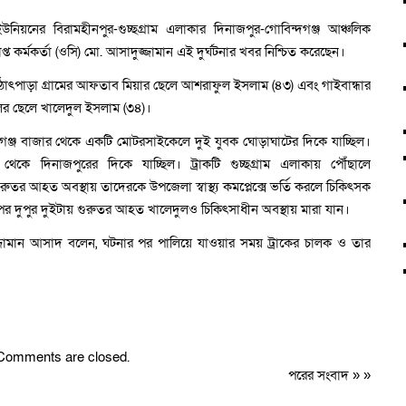
িয়নের বিরামহীনপুর-গুচ্ছগ্রাম এলাকার দিনাজপুর-গোবিন্দগঞ্জ আঞ্চলিক
্ত কর্মকর্তা (ওসি) মো. আসাদুজ্জামান এই দুর্ঘটনার খবর নিশ্চিত করেছেন।
াৎপাড়া গ্রামের আফতাব মিয়ার ছেলে আশরাফুল ইসলাম (৪৩) এবং গাইবান্ধার
ের ছেলে খালেদুল ইসলাম (৩৪)।
রে রাণীগঞ্জ বাজার থেকে একটি মোটরসাইকেলে দুই যুবক ঘোড়াঘাটের দিকে যাচ্ছিল।
ে দিনাজপুরের দিকে যাচ্ছিল। ট্রাকটি গুচ্ছগ্রাম এলাকায় পৌঁছালে
রুতর আহত অবস্থায় তাদেরকে উপজেলা স্বাস্থ্য কমপ্লেক্সে ভর্তি করলে চিকিৎসক
দুপুর দুইটায় গুরুতর আহত খালেদুলও চিকিৎসাধীন অবস্থায় মারা যান।
াদুজ্জামান আসাদ বলেন, ঘটনার পর পালিয়ে যাওয়ার সময় ট্রাকের চালক ও তার
Comments are closed.
পরের সংবাদ
» »