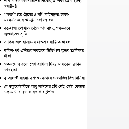
শীর্ষ মাদক কারবারিদের নির্মোহ তালিকা তৈরি হচ্ছে:
স্বরাষ্ট্রমন্ত্রী
গফরগাঁওয়ে ট্রেনের ৪ বগি লাইনচ্যুত, ঢাকা-
ময়মনসিংহ রুটে ট্রেন চলাচল বন্ধ
রক্তমাখা পোশাক থেকে আয়নাঘর, গণভবনে
জুলাইয়ের স্মৃতি
সাকিব আল হাসানের মাগুরার বাড়িতে হামলা
দক্ষিণ-পূর্ব এশিয়ার সবচেয়ে স্থিতিশীল মুদ্রার তালিকায়
টাকা
‘কমনসেন্স বলে’ শেখ হাসিনা ফিরে আসবেন: রুমিন
ফারহানা
৫ আগস্ট বাংলাদেশকে যেভাবে দেখেছিল বিশ্ব মিডিয়া
যে ডকুমেন্টারিতে আবু সাঈদের ছবি নেই, সেটা কোনো
ডকুমেন্টারি নয়: ভারপ্রাপ্ত রাষ্ট্রপতি