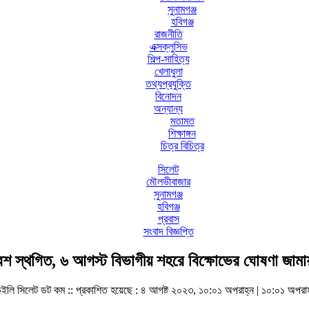
সুনামগঞ্জ
হবিগঞ্জ
রাজনীতি
এক্সক্লুসিভ
শিল্প-সাহিত্য
খেলাধুলা
তথ্যপ্রযুক্তি
বিনোদন
অন্যান্য
মতামত
শিক্ষাঙ্গন
চিত্র বিচিত্র
সিলেট
মৌলভীবাজার
সুনামগঞ্জ
হবিগঞ্জ
প্রবাস
সংবাদ বিজ্ঞপ্তি
েশ স্থগিত, ৬ আগস্ট বিভাগীয় শহরে বিক্ষোভের ঘোষণা জামায
েইলি সিলেট ডট কম ::
প্রকাশিত হয়েছে : ৪ আগষ্ট ২০২৩, ১০:০১ অপরাহ্ন | ১০:০১ অপরাহ