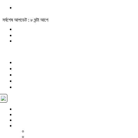
সর্বশেষ আপডেট : ৮ ঘন্টা আগে