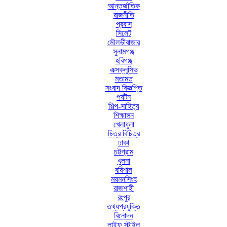
আন্তর্জাতিক
রাজনীতি
প্রবাস
সিলেট
মৌলভীবাজার
সুনামগঞ্জ
হবিগঞ্জ
এক্সক্লুসিভ
মতামত
সংবাদ বিজ্ঞপ্তি
পর্যটন
শিল্প-সাহিত্য
শিক্ষাঙ্গন
খেলাধুলা
চিত্র বিচিত্র
ঢাকা
চট্টগ্রাম
খুলনা
বরিশাল
ময়মনসিংহ
রাজশাহী
রংপুর
তথ্যপ্রযুক্তি
বিনোদন
লাইফ স্টাইল