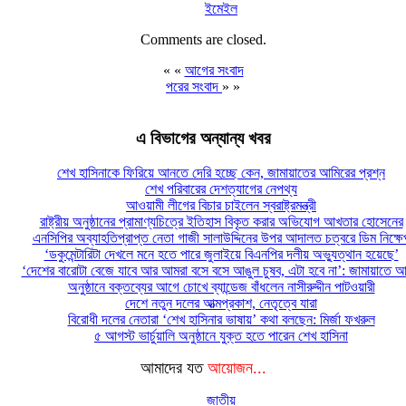
ইমেইল
Comments are closed.
« «
আগের সংবাদ
পরের সংবাদ
» »
এ বিভাগের অন্যান্য খবর
শেখ হাসিনাকে ফিরিয়ে আনতে দেরি হচ্ছে কেন, জামায়াতের আমিরের প্রশ্ন
শেখ পরিবারের দেশত্যাগের নেপথ্য
আওয়ামী লীগের বিচার চাইলেন স্বরাষ্ট্রমন্ত্রী
রাষ্ট্রীয় অনুষ্ঠানের প্রামাণ্যচিত্রে ইতিহাস বিকৃত করার অভিযোগ আখতার হোসেনের
এনসিপির অব্যাহতিপ্রাপ্ত নেতা গাজী সালাউদ্দিনের উপর আদালত চত্বরে ডিম নিক্ষে
‘ডকুমেন্টারিটা দেখলে মনে হতে পারে জুলাইয়ে বিএনপির দলীয় অভ্যুত্থান হয়েছে’
‘দেশের বারোটা বেজে যাবে আর আমরা বসে বসে আঙুল চুষব, এটা হবে না’: জামায়াতে আ
অনুষ্ঠানে বক্তব্যের আগে চোখে ব্যান্ডেজ বাঁধলেন নাসীরুদ্দীন পাটওয়ারী
দেশে নতুন দলের আত্মপ্রকাশ, নেতৃত্বে যারা
বিরোধী দলের নেতারা ‘শেখ হাসিনার ভাষায়’ কথা বলছেন: মির্জা ফখরুল
৫ আগস্ট ভার্চুয়ালি অনুষ্ঠানে যুক্ত হতে পারেন শেখ হাসিনা
আমাদের যত
আয়োজন...
জাতীয়