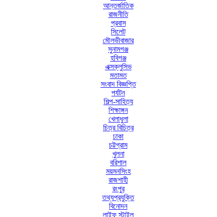
আন্তর্জাতিক
রাজনীতি
প্রবাস
সিলেট
মৌলভীবাজার
সুনামগঞ্জ
হবিগঞ্জ
এক্সক্লুসিভ
মতামত
সংবাদ বিজ্ঞপ্তি
পর্যটন
শিল্প-সাহিত্য
শিক্ষাঙ্গন
খেলাধুলা
চিত্র বিচিত্র
ঢাকা
চট্টগ্রাম
খুলনা
বরিশাল
ময়মনসিংহ
রাজশাহী
রংপুর
তথ্যপ্রযুক্তি
বিনোদন
লাইফ স্টাইল