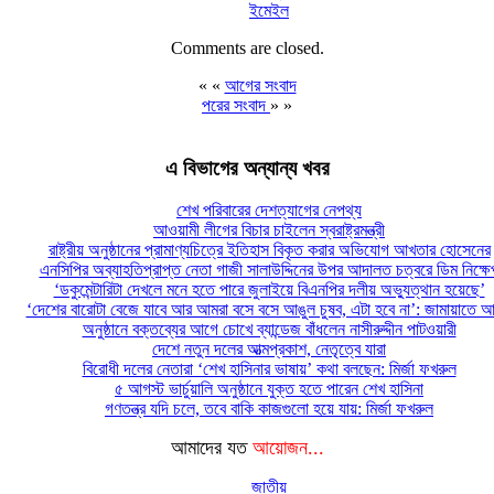
ইমেইল
Comments are closed.
« «
আগের সংবাদ
পরের সংবাদ
» »
এ বিভাগের অন্যান্য খবর
শেখ পরিবারের দেশত্যাগের নেপথ্য
আওয়ামী লীগের বিচার চাইলেন স্বরাষ্ট্রমন্ত্রী
রাষ্ট্রীয় অনুষ্ঠানের প্রামাণ্যচিত্রে ইতিহাস বিকৃত করার অভিযোগ আখতার হোসেনের
এনসিপির অব্যাহতিপ্রাপ্ত নেতা গাজী সালাউদ্দিনের উপর আদালত চত্বরে ডিম নিক্ষে
‘ডকুমেন্টারিটা দেখলে মনে হতে পারে জুলাইয়ে বিএনপির দলীয় অভ্যুত্থান হয়েছে’
‘দেশের বারোটা বেজে যাবে আর আমরা বসে বসে আঙুল চুষব, এটা হবে না’: জামায়াতে আ
অনুষ্ঠানে বক্তব্যের আগে চোখে ব্যান্ডেজ বাঁধলেন নাসীরুদ্দীন পাটওয়ারী
দেশে নতুন দলের আত্মপ্রকাশ, নেতৃত্বে যারা
বিরোধী দলের নেতারা ‘শেখ হাসিনার ভাষায়’ কথা বলছেন: মির্জা ফখরুল
৫ আগস্ট ভার্চুয়ালি অনুষ্ঠানে যুক্ত হতে পারেন শেখ হাসিনা
গণতন্ত্র যদি চলে, তবে বাকি কাজগুলো হয়ে যায়: মির্জা ফখরুল
আমাদের যত
আয়োজন...
জাতীয়