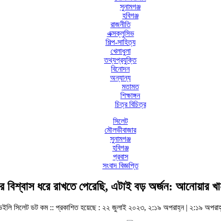
সুনামগঞ্জ
হবিগঞ্জ
রাজনীতি
এক্সক্লুসিভ
শিল্প-সাহিত্য
খেলাধুলা
তথ্যপ্রযুক্তি
বিনোদন
অন্যান্য
মতামত
শিক্ষাঙ্গন
চিত্র বিচিত্র
সিলেট
মৌলভীবাজার
সুনামগঞ্জ
হবিগঞ্জ
প্রবাস
সংবাদ বিজ্ঞপ্তি
 বিশ্বাস ধরে রাখতে পেরেছি, এটাই বড় অর্জন: আনোয়ার খ
েইলি সিলেট ডট কম ::
প্রকাশিত হয়েছে : ২২ জুলাই ২০২৩, ২:১৯ অপরাহ্ন | ২:১৯ অপরাহ