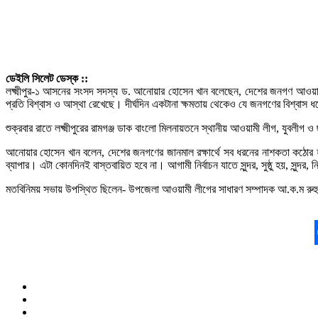
ডেইলি সিলেট ডেস্ক ::
লক্ষ্মীপুর-১ আসনের সংসদ সদস্য ড. আনোয়ার হোসেন খান বলেছেন, দেশের জনগণ আওয়
প্রতি বিশ্বাস ও আস্থা রেখেছে। দীর্ঘদিন একটানা ক্ষমতায় থেকেও যে জনগণের বিশ্বাস ধ
শুক্রবার রাতে লক্ষ্মীপুরের রামগঞ্জ ডাক বাংলো মিলনায়তনে স্থানীয় আওয়ামী লীগ, যুবলী
আনোয়ার হোসেন খান বলেন, দেশের জনগণের জানমাল রক্ষার্থে সব ধরনের নাশকতা কঠোর 
ব্যাপার। এটা কোনদিনই বাস্তবায়িত হবে না। আগামী নির্বাচন যাতে সুন্দর, সুষ্ঠু হয়, সুন্দ
মতবিনিময় সভায় উপস্থিত ছিলেন- উপজেলা আওয়ামী লীগের সাধারণ সম্পাদক আ.ক.ম রুহু