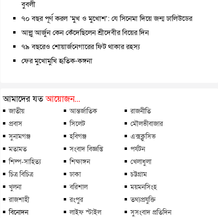
বুবলী
৭০ বছর পূর্ণ করল ‘মুখ ও মুখোশ’: যে সিনেমা দিয়ে জন্ম ঢালিউডের
আল্লু আর্জুন কেন কেঁদেছিলেন শ্রীদেবীর বিয়ের দিন
৭৯ বছরেও শোয়ার্জনেগারের ফিট থাকার রহস্য
ফের মুখোমুখি হৃতিক-কঙ্গনা
আমাদের যত
আয়োজন...
জাতীয়
আন্তর্জাতিক
রাজনীতি
প্রবাস
সিলেট
মৌলভীবাজার
সুনামগঞ্জ
হবিগঞ্জ
এক্সক্লুসিভ
মতামত
সংবাদ বিজ্ঞপ্তি
পর্যটন
শিল্প-সাহিত্য
শিক্ষাঙ্গন
খেলাধুলা
চিত্র বিচিত্র
ঢাকা
চট্টগ্রাম
খুলনা
বরিশাল
ময়মনসিংহ
রাজশাহী
রংপুর
তথ্যপ্রযুক্তি
বিনোদন
লাইফ স্টাইল
সুসংবাদ প্রতিদিন