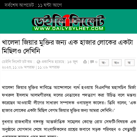
সর্বশেষ আপডেট : ১১ ঘন্টা আগে
খালেদা জিয়ার মুক্তির জন্য এক হাজার লোকের একটা
মিছিলও দেখিনি
ডেইলি সিলেট ডট কম ::
প্রকাশিত হয়েছে : ১৪ জুন
|
০
২০২৩, ১১:০৯ অপরাহ্ন | ১১:০৯ অপরাহ্ন
খালেদা জিয়ার মুক্তির দাবিতে আন্দোলনে ব্যর্থ হওয়ায় বিএনপির মহাসচিব মির্জা
ফখরুল ইসলাম আলমগীরসহ দলের নেতাদের পদত্যাগ করা উচিত বলে মন্তব্য
করেছেন আওয়ামী লীগের সাধারণ সম্পাদক ওবায়দুল কাদের। তিনি বলেন, ‘এক
হাজার লোকের একটা মিছিল বেগম জিয়ার মুক্তির জন্য আমরা দেখিনি।’
বুধবার রাজধানীর বঙ্গবন্ধু আন্তর্জাতিক সম্মেলন কেন্দ্রে রোড সেফটি-বিষয়ক এক
অনুষ্ঠানে যোগদান শেষে সাংবাদিকদের প্রশ্নের জবাবে সড়ক পরিবহন ও সেতুমন্ত্রী
ওবায়দুল কাদের এসব কথা বলেন।