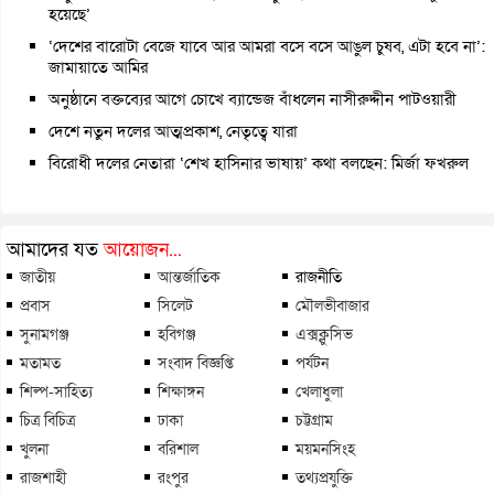
হয়েছে’
‘দেশের বারোটা বেজে যাবে আর আমরা বসে বসে আঙুল চুষব, এটা হবে না’:
জামায়াতে আমির
অনুষ্ঠানে বক্তব্যের আগে চোখে ব্যান্ডেজ বাঁধলেন নাসীরুদ্দীন পাটওয়ারী
দেশে নতুন দলের আত্মপ্রকাশ, নেতৃত্বে যারা
বিরোধী দলের নেতারা ‘শেখ হাসিনার ভাষায়’ কথা বলছেন: মির্জা ফখরুল
আমাদের যত
আয়োজন...
জাতীয়
আন্তর্জাতিক
রাজনীতি
প্রবাস
সিলেট
মৌলভীবাজার
সুনামগঞ্জ
হবিগঞ্জ
এক্সক্লুসিভ
মতামত
সংবাদ বিজ্ঞপ্তি
পর্যটন
শিল্প-সাহিত্য
শিক্ষাঙ্গন
খেলাধুলা
চিত্র বিচিত্র
ঢাকা
চট্টগ্রাম
খুলনা
বরিশাল
ময়মনসিংহ
রাজশাহী
রংপুর
তথ্যপ্রযুক্তি