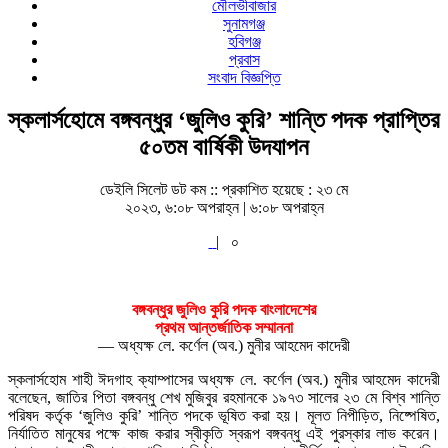
মৌলভীবাজার
সুনামগঞ্জ
হবিগঞ্জ
প্রবাস
সংবাদ বিজ্ঞপ্তি
স্কলার্সহোমে বঙ্গবন্ধুর ‘জুলিও কুরি’ শান্তি পদক প্রাপ্তির
৫০তম বার্ষিকী উদযাপন
ডেইলি সিলেট ডট কম ::
প্রকাশিত হয়েছে : ২৩ মে
২০২৩, ৬:০৮ অপরাহ্ন | ৬:০৮ অপরাহ্ন
|
০
বঙ্গবন্ধুর জুলিও কুরি পদক বাংলাদেশের
প্রথম আন্তর্জাতিক সম্মাননা
— অধ্যক্ষ লে. কর্ণেল (অব.) মুনীর আহমেদ কাদেরী
স্কলার্সহোম শাহী ঈদগাহ ক্যাম্পাসের অধ্যক্ষ লে. কর্ণেল (অব.) মুনীর আহমেদ কাদেরী
বলেছেন, জাতির পিতা বঙ্গবন্ধু শেখ মুজিবুর রহমানকে ১৯৭৩ সালের ২৩ মে বিশ্ব শান্তি
পরিষদ কর্তৃক ‘জুলিও কুরি’ শান্তি পদকে ভূষিত করা হয়। মূলত নিপীড়িত, নিষ্পেষিত,
নির্যাতিত মানুষের পক্ষে কাজ করার স্বীকৃতি স্বরূপ বঙ্গবন্ধু এই পুরস্কার লাভ করেন।