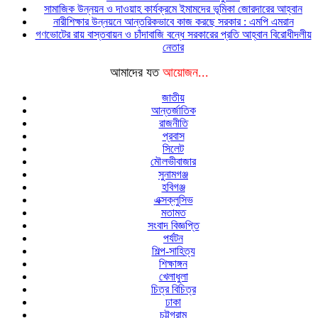
সামাজিক উন্নয়ন ও দাওয়াহ কার্যক্রমে ইমামদের ভূমিকা জোরদারের আহ্বান
নারীশিক্ষার উন্নয়নে আন্তরিকভাবে কাজ করছে সরকার : এমপি এমরান
গণভোটের রায় বাস্তবায়ন ও চাঁদাবাজি বন্ধে সরকারের প্রতি আহ্বান বিরোধীদলীয়
নেতার
আমাদের যত
আয়োজন...
জাতীয়
আন্তর্জাতিক
রাজনীতি
প্রবাস
সিলেট
মৌলভীবাজার
সুনামগঞ্জ
হবিগঞ্জ
এক্সক্লুসিভ
মতামত
সংবাদ বিজ্ঞপ্তি
পর্যটন
শিল্প-সাহিত্য
শিক্ষাঙ্গন
খেলাধুলা
চিত্র বিচিত্র
ঢাকা
চট্টগ্রাম