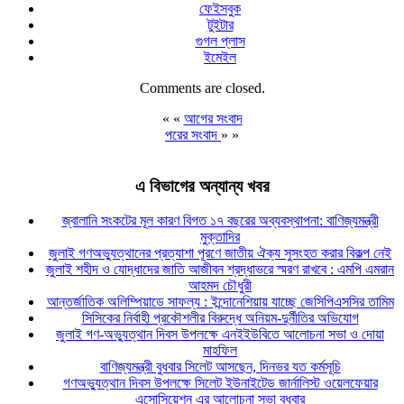
ফেইসবুক
টুইটার
গুগল প্লাস
ইমেইল
Comments are closed.
« «
আগের সংবাদ
পরের সংবাদ
» »
এ বিভাগের অন্যান্য খবর
জ্বালানি সংকটের মূল কারণ বিগত ১৭ বছরের অব্যবস্থাপনা: বাণিজ্যমন্ত্রী
মুক্তাদির
জুলাই গণঅভ্যুত্থানের প্রত্যাশা পূরণে জাতীয় ঐক্য সুসংহত করার বিকল্প নেই
জুলাই শহীদ ও যোদ্ধাদের জাতি আজীবন শ্রদ্ধাভরে স্মরণ রাখবে : এমপি এমরান
আহমদ চৌধুরী
আন্তর্জাতিক অলিম্পিয়াডে সাফল্য : ইন্দোনেশিয়ায় যাচ্ছে জেসিপিএসসির তামিম
সিসিকের নির্বাহী প্রকৌশলীর বিরুদ্ধে অনিয়ম-দুর্নীতির অভিযোগ
জুলাই গণ-অভ্যুত্থান দিবস উপলক্ষে এনইইউবিতে আলোচনা সভা ও দোয়া
মাহফিল
বাণিজ্যমন্ত্রী বুধবার সিলেট আসছেন, দিনভর যত কর্মসূচি
গণঅভ্যুত্থান দিবস উপলক্ষে সিলেট ইউনাইটেড জার্নালিস্ট ওয়েলফেয়ার
এসোসিয়েশন এর আলোচনা সভা বুধবার