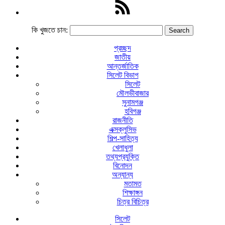
কি খুজতে চান:
প্রচ্ছদ
জাতীয়
আন্তর্জাতিক
সিলেট বিভাগ
সিলেট
মৌলভীবাজার
সুনামগঞ্জ
হবিগঞ্জ
রাজনীতি
এক্সক্লুসিভ
শিল্প-সাহিত্য
খেলাধুলা
তথ্যপ্রযুক্তি
বিনোদন
অন্যান্য
মতামত
শিক্ষাঙ্গন
চিত্র বিচিত্র
সিলেট