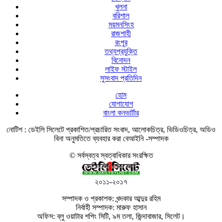
খুলনা
বরিশাল
ময়মনসিংহ
রাজশাহী
রংপুর
তথ্যপ্রযুক্তি
বিনোদন
লাইফ স্টাইল
সুসংবাদ প্রতিদিন
হোম
যোগাযোগ
বাংলা কনভার্টার
নোটিশ :
ডেইলি সিলেটে প্রকাশিত/প্রচারিত সংবাদ, আলোকচিত্র, ভিডিওচিত্র, অডিও
বিনা অনুমতিতে ব্যবহার করা বেআইনি -সম্পাদক
© সর্বস্বত্ব স্বত্বাধিকার সংরক্ষিত
২০১১-২০১৭
সম্পাদক ও প্রকাশক: খন্দকার আব্দুর রহিম
নির্বাহী সম্পাদক: মারুফ হাসান
অফিস: ব্লু ওয়াটার শপিং সিটি, ৯ম তলা, জিন্দাবাজার, সিলেট।