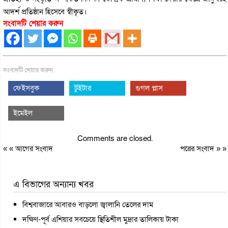
আদর্শ প্রতিষ্ঠান হিসেবে স্বীকৃত।
সংবাদটি শেয়ার করুন
সংবাদটি শেয়ার করুন:
ফেইসবুক
টুইটার
গুগল প্লাস
ইমেইল
Comments are closed.
« «
আগের সংবাদ
পরের সংবাদ
» »
এ বিভাগের অন্যান্য খবর
বিশ্ববাজারে আবারও বাড়লো জ্বালানি তেলের দাম
দক্ষিণ-পূর্ব এশিয়ার সবচেয়ে স্থিতিশীল মুদ্রার তালিকায় টাকা