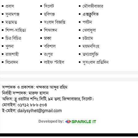
প্রবাস
সিলেট
মৌলভীবাজার
সুনামগঞ্জ
হবিগঞ্জ
এক্সক্লুসিভ
মতামত
সংবাদ বিজ্ঞপ্তি
পর্যটন
শিল্প-সাহিত্য
শিক্ষাঙ্গন
খেলাধুলা
চিত্র বিচিত্র
ঢাকা
চট্টগ্রাম
খুলনা
বরিশাল
ময়মনসিংহ
রাজশাহী
রংপুর
তথ্যপ্রযুক্তি
বিনোদন
লাইফ স্টাইল
সুসংবাদ প্রতিদিন
সম্পাদক ও প্রকাশক: খন্দকার আব্দুর রহিম
নির্বাহী সম্পাদক: মারুফ হাসান
অফিস: ব্লু ওয়াটার শপিং সিটি, ৯ম তলা, জিন্দাবাজার, সিলেট।
মোবাইল: ০১৭১২ ৮৮৬ ৫০৩
ই-মেইল: dailysylhet@gmail.com
Developed by: