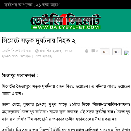
সর্বশেষ আপডেট : ২১ ঘন্টা আগে
সিলেটে সড়ক দুঘর্টনায় নিহত ২
ডেইলি সিলেট ডট কম ::
প্রকাশিত হয়েছে : ১৭ মে
|
০
২০২৩, ৭:৩৭ অপরাহ্ন | ৭:৩৭ অপরাহ্ন
জৈন্তাপুর সংবাদদাতা :
সিলেটের জৈন্তাপুরে সড়ক দুঘর্টনায় ২জন নিহত হয়েছেন। এ ঘটনায় আহত হয়েছেন
আরো ৩ জন।
জানা গেছে, বুধবার (১৭মে) দুপুর সাড়ে ১২টার দিকে সিলেট-তামাবিল-জাফলং
মহাসড়কের জৈন্তাপুর কাটাগাং নামক স্থনে ভয়াবহ এই সড়ক দুঘর্টনা ঘটে। জৈন্তাপুর
ফায়ার সার্ভিস’র টিম এবং স্থানীয় জনতার চেষ্টায় হতাহতদের উদ্ধার করা হয়।
দুঘর্টনায় নিহতরা হলেন নিজপাট ইউনিয়নের লুৎমাইল হেলিরাই গ্রামের হাবিব উল্লার