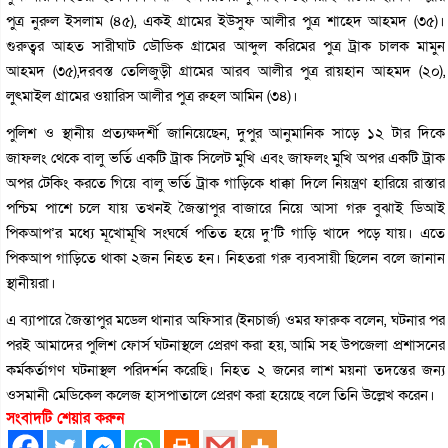
পুত্র নুরুল ইসলাম (৪৫), একই গ্রামের ইউসুফ আলীর পুত্র শাহেদ আহমদ (৩৫)।
গুরুত্বর আহত সারীঘাট ডৌডিক গ্রামের আব্দুল করিমের পুত্র ট্রাক চালক মামুন
আহমদ (৩৫),দরবস্ত তেলিজুড়ী গ্রামের আরব আলীর পুত্র রায়হান আহমদ (২০),
লুৎমাইল গ্রামের ওয়ারিস আলীর পুত্র রুহল আমিন (৩৪)।
পুলিশ ও স্থানীয় প্রত্যক্ষদর্শী জানিয়েছেন, দুপুর আনুমানিক সাড়ে ১২ টার দিকে
জাফলং থেকে বালু ভর্তি একটি ট্রাক সিলেট মুখি এবং জাফলং মুখি অপর একটি ট্রাক
অপর টেকিং করতে গিয়ে বালু ভর্তি ট্রাক গাড়িকে ধাক্কা দিলে নিয়ন্ত্রণ হারিয়ে রাস্তার
পশ্চিম পাশে চলে যায় তখনই জৈন্তাপুর বাজারে নিয়ে আসা গরু বুঝাই ডিআই
পিকআপ’র মধ্যে মূখোমূখি সংঘর্ষে পতিত হয়ে দু’টি গাড়ি খাদে পড়ে যায়। এতে
পিকআপ গাড়িতে থাকা ২জন নিহত হন। নিহতরা গরু ব্যবসায়ী ছিলেন বলে জানান
স্থানীয়রা।
এ ব্যাপারে জৈন্তাপুর মডেল থানার অফিসার (ইনচার্জ) ওমর ফারুক বলেন, ঘটনার পর
পরই আমাদের পুলিশ ফোর্স ঘটনাস্থলে প্রেরণ করা হয়, আমি সহ উপজেলা প্রশাসনের
কর্মকর্তাগণ ঘটনাস্থল পরিদর্শন করেছি। নিহত ২ জনের লাশ ময়না তদন্তের জন্য
ওসমানী মেডিকেল কলেজ হাসপাতালে প্রেরণ করা হয়েছে বলে তিনি উল্লেখ করেন।
সংবাদটি শেয়ার করুন