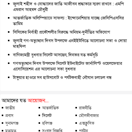
জুলাই শহীদ ও যোদ্ধাদের জাতি আজীবন শ্রদ্ধাভরে স্মরণ রাখবে : এমপি
এমরান আহমদ চৌধুরী
আন্তর্জাতিক অলিম্পিয়াডে সাফল্য : ইন্দোনেশিয়ায় যাচ্ছে জেসিপিএসসির
তামিম
সিসিকের নির্বাহী প্রকৌশলীর বিরুদ্ধে অনিয়ম-দুর্নীতির অভিযোগ
জুলাই গণ-অভ্যুত্থান দিবস উপলক্ষে এনইইউবিতে আলোচনা সভা ও দোয়া
মাহফিল
বাণিজ্যমন্ত্রী বুধবার সিলেট আসছেন, দিনভর যত কর্মসূচি
গণঅভ্যুত্থান দিবস উপলক্ষে সিলেট ইউনাইটেড জার্নালিস্ট ওয়েলফেয়ার
এসোসিয়েশন এর আলোচনা সভা বুধবার
টাঙ্গুয়ার হাওরে সব হাউসবোট ও পর্যটকবাহী নৌযান চলাচল বন্ধ
আমাদের যত
আয়োজন...
জাতীয়
আন্তর্জাতিক
রাজনীতি
প্রবাস
সিলেট
মৌলভীবাজার
সুনামগঞ্জ
হবিগঞ্জ
এক্সক্লুসিভ
মতামত
সংবাদ বিজ্ঞপ্তি
পর্যটন