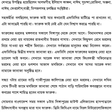
দেখতে উপস্থিত হয়েছিলেন আলমগীর, ইলিয়াস কাঞ্চন, নাঈম, সুচন্দা,রোজিনা, অঞ্জনা,
নাঈম, ফেরদৌস,বাপ্পী, ডিপজলসহ চলচ্চিত্র সংশ্লিষ্টরা।
সহকর্মীরা বলছিলেন, ফারুক ভাই আর কখনোই এফডিসির মাটিতে পা রাখবেন না,
এটা ভাবতেই পারছি না। ফারুক ভাই নেই এটা যেন বিশ্বাস করতে পারছি না।
ফারুকের মরদেহ মঙ্গলবার সকালে সিঙ্গাপুর থেকে দেশে আসে। বিমানবন্দর থেকে
প্রথমে নেয়া হয় নায়কের রাজধানীর উত্তরার বাসায়। সেখানে কিছুক্ষণ রেখে মরদেহ
নিয়ে যাওয়া হয় শহীদ মিনারে। সেখানে সর্বস্তরের মানুষের শ্রদ্ধা নিবেদন করেন।
এফডিসিতে দ্বিতীয় দফায় জানাজা হয়। এফডিসি থেকে ফারুকের মরদেহ নেয়া হবে
চ্যানেল আই ভবনে। সেখানে আরেক দফা জানাজা শেষে কিংবদন্তী অভিনেতার
মরদেহ নেয়া হবে গুলশান আজাদ মসজিদে। সেখানে বাদ আসর আরেক দফা
নামাজে জানাজা অনুষ্ঠিত হবে।
সন্ধ্যা ৭টায় গ্রামের বাড়ি গাজীপুরের কালিগঞ্জে নেয়া হবে মরদেহ। সেখানে দখিন
সোম টিওরী জামে মসজিদে জানাজা শেষে পাঠান বাড়ি পারিবারিক কবরস্থানে বাবার
কবরের পাশে শায়িত হবেন নায়ক ফারুক।
সোমবার বাংলাদেশ সময় সকাল ৮টায় সিঙ্গাপুরের মাউন্ট এলিজাবেথ হাসপাতালে
চিকিৎসাধীন অবস্থায় মারা যান ফারুক। তিনি জিবিএস নামে বিরল নিউরোলোজিক্যাল