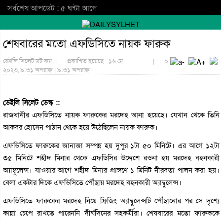
সর্বশেষ আপডেট : ৫ ঘন্টা আগে
শেষবারের মতো এফডিসিতে নায়ক ফারুক
ডেইলি সিলেট ডট কম ::
প্রকাশিত হয়েছে : ১৬ মে
|
০
২০২৩, ৯:৩১ অপরাহ্ন | ৯:৩১ অপরাহ্ন
ডেইলি সিলেট ডেস্ক ::
রাজধানীর এফডিসিতে নায়ক ফারুকের মরদেহ আনা হয়েছে। যেখান থেকে তিনি
আকবর হোসেন পাঠান থেকে হয়ে উঠেছিলেন নায়ক ফারুক।
এফডিসিতে ফারুকের জানাজা সম্পন্ন হয় দুপুর ১টা ৫০ মিনিটে। এর আগে ১২টা
৩৫ মিনিটে শহীদ মিনার থেকে এফডিসির উদ্দেশে রওনা হয় মরদেহ বহনকারী
অ্যাম্বুলেন্স। যাওয়ার আগে শহীদ মিনার প্রাঙ্গণে ১ মিনিট নীরবতা পালন করা হয়।
বেলা একটার দিকে এফডিসিতে পৌঁছায় মরদেহ বহনকারী অ্যাম্বুলেন্স।
এফডিসিতে ফারুকের মরদেহ নিয়ে ফ্রিজিং অ্যাম্বুলেন্সটি পৌঁছানোর পর সে দৃশ্যে
কান্না চেপে রাখতে পারেননি দীর্ঘদিনের সহকর্মীরা। শেষবারের মতো ফারুককে