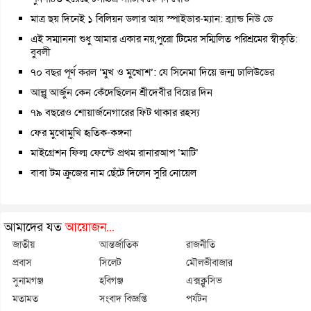
মাত্র ছয় দিনেই ১ বিলিয়ন ডলার আয় স্পাইডার-ম্যান: ব্র্যান্ড নিউ ডে
এই সম্মাননা শুধু আমার একার নয়,পুরো টিমের সম্মিলিত পরিশ্রমের স্বীকৃতি:
বুবলী
৭০ বছর পূর্ণ করল ‘মুখ ও মুখোশ’: যে সিনেমা দিয়ে জন্ম ঢালিউডের
আল্লু আর্জুন কেন কেঁদেছিলেন শ্রীদেবীর বিয়ের দিন
৭৯ বছরেও শোয়ার্জনেগারের ফিট থাকার রহস্য
ফের মুখোমুখি হৃতিক-কঙ্গনা
মাইগ্রেশন ফিল্ম ফেস্টে প্রথম রানারআপ ‘মাটি’
বাবা টম ক্রুজের নাম ছেঁটে দিলেন সুরি নোয়েল
আমাদের যত
আয়োজন...
জাতীয়
আন্তর্জাতিক
রাজনীতি
প্রবাস
সিলেট
মৌলভীবাজার
সুনামগঞ্জ
হবিগঞ্জ
এক্সক্লুসিভ
মতামত
সংবাদ বিজ্ঞপ্তি
পর্যটন