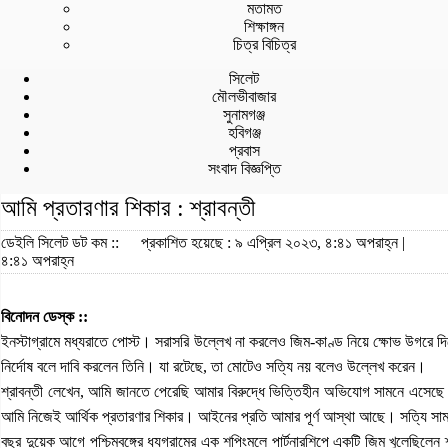
মতামত
শিক্ষাঙ্গন
চিত্র বিচিত্র
সিলেট
মৌলভীবাজার
সুনামগঞ্জ
হবিগঞ্জ
প্রবাস
সংবাদ বিজ্ঞপ্তি
আমি প্রতারণার শিকার : শ্রাবন্তী
ডেইলি সিলেট ডট কম ::
প্রকাশিত হয়েছে : ৯ এপ্রিল ২০২৩, ৪:৪১ অপরাহ্ন |
৪:৪১ অপরাহ্ন
বিনোদন ডেস্ক ::
ইনস্টাগ্রামে মধ্যরাতে পোস্ট। সরাসরি উল্লেখ না করলেও জিম-কাণ্ড নিয়ে ক্ষোভ উগরে দি
নির্দোষ বলে দাবি করলেন তিনি। যা রটেছে, তা মোটেও সত্যি নয় বলেও উল্লেখ করেন।
শ্রাবন্তী লেখেন, আমি জানতে পেরেছি আমার বিরুদ্ধে ভিত্তিহীন অভিযোগ সামনে এসে
আমি নিজেই আর্থিক প্রতারণার শিকার। আইনের প্রতি আমার পূর্ণ আস্থা আছে। সত্যি 
বছর দুয়েক আগে পশ্চিমবঙ্গের ধ্যগ্রামের এক শপিংমলে পার্টনারশিপে একটি জিম খুলেছিলেন