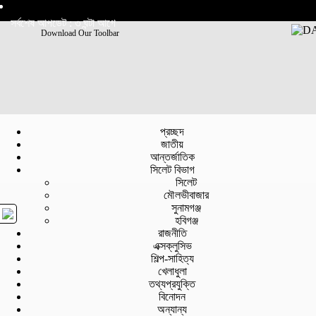
সর্বশেষ আপডেট : ৩ ঘন্টা আগে
Download Our Toolbar
প্রচ্ছদ
জাতীয়
আন্তর্জাতিক
সিলেট বিভাগ
সিলেট
মৌলভীবাজার
সুনামগঞ্জ
হবিগঞ্জ
রাজনীতি
এক্সক্লুসিভ
শিল্প-সাহিত্য
খেলাধুলা
তথ্যপ্রযুক্তি
বিনোদন
অন্যান্য