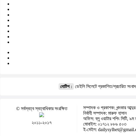
ডেইলি সিলেটে প্রকাশিত/প্রচারিত সংবা
নোটিশ :
সম্পাদক ও প্রকাশক: খন্দকার আব্দুর
© সর্বস্বত্ব স্বত্বাধিকার সংরক্ষিত
নির্বাহী সম্পাদক: মারুফ হাসান
অফিস: ব্লু ওয়াটার শপিং সিটি, ৯ম 
২০১১-২০১৭
মোবাইল: ০১৭১২ ৮৮৬ ৫০৩
ই-মেইল: dailysylhet@gmail