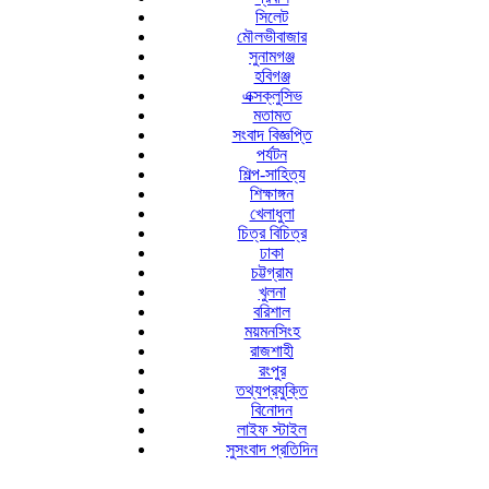
সিলেট
মৌলভীবাজার
সুনামগঞ্জ
হবিগঞ্জ
এক্সক্লুসিভ
মতামত
সংবাদ বিজ্ঞপ্তি
পর্যটন
শিল্প-সাহিত্য
শিক্ষাঙ্গন
খেলাধুলা
চিত্র বিচিত্র
ঢাকা
চট্টগ্রাম
খুলনা
বরিশাল
ময়মনসিংহ
রাজশাহী
রংপুর
তথ্যপ্রযুক্তি
বিনোদন
লাইফ স্টাইল
সুসংবাদ প্রতিদিন