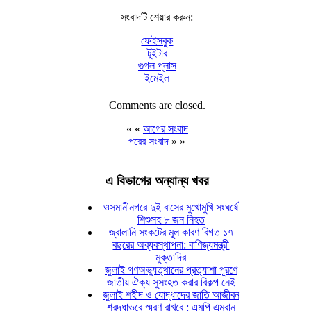
সংবাদটি শেয়ার করুন:
ফেইসবুক
টুইটার
গুগল প্লাস
ইমেইল
Comments are closed.
« «
আগের সংবাদ
পরের সংবাদ
» »
এ বিভাগের অন্যান্য খবর
ওসমানীনগরে দুই বাসের মুখোমুখি সংঘর্ষে
শিশুসহ ৮ জন নিহত
জ্বালানি সংকটের মূল কারণ বিগত ১৭
বছরের অব্যবস্থাপনা: বাণিজ্যমন্ত্রী
মুক্তাদির
জুলাই গণঅভ্যুত্থানের প্রত্যাশা পূরণে
জাতীয় ঐক্য সুসংহত করার বিকল্প নেই
জুলাই শহীদ ও যোদ্ধাদের জাতি আজীবন
শ্রদ্ধাভরে স্মরণ রাখবে : এমপি এমরান