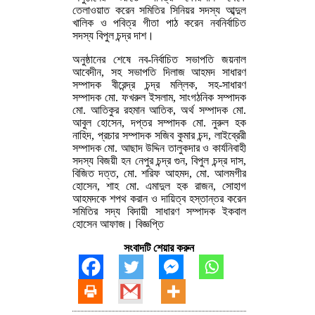
তেলাওয়াত করেন সমিতির সিনিয়র সদস্য আব্দুল
খালিক ও পবিত্র গীতা পাঠ করেন নবনির্বাচিত
সদস্য বিপুল চন্দ্র দাশ।
অনুষ্ঠানের শেষে নব-নির্বাচিত সভাপতি জয়নাল
আবেদীন, সহ সভাপতি দিলাজ আহমদ সাধারণ
সম্পাদক বীরেন্দ্র চন্দ্র মল্লিক, সহ-সাধারণ
সম্পাদক মো. ফখরুল ইসলাম, সাংগঠনিক সম্পাদক
মো. আতিকুর রহমান আতিক, অর্থ সম্পাদক মো.
আবুল হোসেন, দপ্তর সম্পাদক মো. নুরুল হক
নাহিদ, প্রচার সম্পাদক সজিব কুমার চন্দ, লাইব্রেরী
সম্পাদক মো. আছাদ উদ্দিন তালুকদার ও কার্যনিবাহী
সদস্য বিজয়ী হন নেপুর চন্দ্র গুন, বিপুল চন্দ্র দাস,
বিজিত দত্ত, মো. শরিফ আহমদ, মো. আলমগীর
হোসেন, শাহ মো. এমাদুল হক রাজন, সোহাগ
আহমদকে শপথ করান ও দায়িত্ব হস্তান্তর করেন
সমিতির সদ্য বিদায়ী সাধারণ সম্পাদক ইকবাল
হোসেন আফাজ। বিজ্ঞপ্তি
সংবাদটি শেয়ার করুন