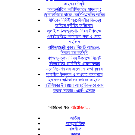
আহমদ চৌধুরী
আন্তর্জাতিক অলিম্পিয়াডে সাফল্য :
ইন্দোনেশিয়ায় যাচ্ছে জেসিপিএসসির তামিম
সিসিকের নির্বাহী প্রকৌশলীর বিরুদ্ধে
অনিয়ম-দুর্নীতির অভিযোগ
জুলাই গণ-অভ্যুত্থান দিবস উপলক্ষে
এনইইউবিতে আলোচনা সভা ও দোয়া
মাহফিল
বাণিজ্যমন্ত্রী বুধবার সিলেট আসছেন,
দিনভর যত কর্মসূচি
গণঅভ্যুত্থান দিবস উপলক্ষে সিলেট
ইউনাইটেড জার্নালিস্ট ওয়েলফেয়ার
এসোসিয়েশন এর আলোচনা সভা বুধবার
সামাজিক উন্নয়ন ও দাওয়াহ কার্যক্রমে
ইমামদের ভূমিকা জোরদারের আহ্বান
নারীশিক্ষার উন্নয়নে আন্তরিকভাবে কাজ
করছে সরকার : এমপি এমরান
আমাদের যত
আয়োজন...
জাতীয়
আন্তর্জাতিক
রাজনীতি
প্রবাস