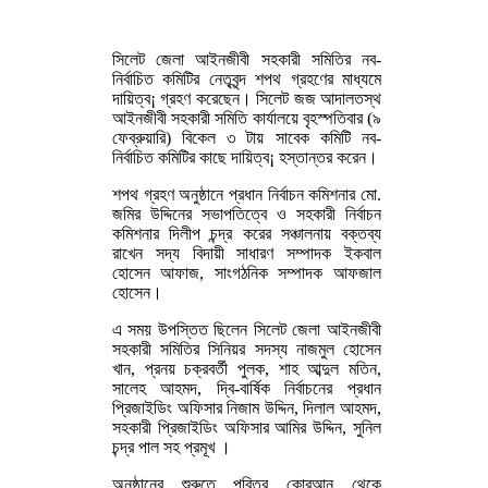
সিলেট জেলা আইনজীবী সহকারী সমিতির নব-
নির্বাচিত কমিটির নেতৃবৃন্দ শপথ গ্রহণের মাধ্যমে
দায়িত্ব¡ গ্রহণ করেছেন। সিলেট জজ আদালতস্থ
আইনজীবী সহকারী সমিতি কার্যালয়ে বৃহস্পতিবার (৯
ফেব্রুয়ারি) বিকেল ৩ টায় সাবেক কমিটি নব-
নির্বাচিত কমিটির কাছে দায়িত্ব¡ হস্তান্তর করেন।
শপথ গ্রহণ অনুষ্ঠানে প্রধান নির্বাচন কমিশনার মো.
জমির উদ্দিনের সভাপতিত্বে ও সহকারী নির্বাচন
কমিশনার দিলীপ চন্দ্র করের সঞ্চালনায় বক্তব্য
রাখেন সদ্য বিদায়ী সাধারণ সম্পাদক ইকবাল
হোসেন আফাজ, সাংগঠনিক সম্পাদক আফজাল
হোসেন।
এ সময় উপস্তিত ছিলেন সিলেট জেলা আইনজীবী
সহকারী সমিতির সিনিয়র সদস্য নাজমুল হোসেন
খান, প্রনয় চক্রবর্তী পুলক, শাহ আব্দুল মতিন,
সালেহ আহমদ, দ্বি-বার্ষিক নির্বাচনের প্রধান
প্রিজাইডিং অফিসার নিজাম উদ্দিন, দিলাল আহমদ,
সহকারী প্রিজাইডিং অফিসার আমির উদ্দিন, সুনিল
চন্দ্র পাল সহ প্রমূখ ।
অনুষ্ঠানের শুরুতে পবিত্র কোরআন থেকে