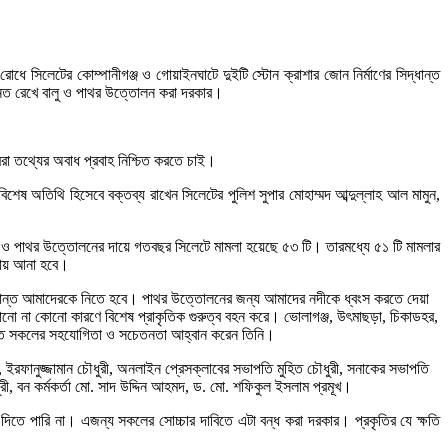
ে সিলেটের কোম্পানীগঞ্জ ও গোয়াইনঘাটে দুইটি স্টোন ক্রাশার জোন নির্মাণের সিদ্ধান্ত
্নত রেখে বালু ও পাথর উত্তোলন করা দরকার।
া তথ্যের অবাধ প্রবাহ নিশ্চিত করতে চাই।
শেষ অতিথি হিসেবে বক্তব্য রাখেন সিলেটের পুলিশ সুপার মোহাম্মদ আব্দুল্লাহ আল মামুন,
বালু ও পাথর উত্তোলনের দায়ে গতবছর সিলেটে মামলা হয়েছে ৫৩ টি। তারমধ্যে ৫১ টি মামলার
তায় আনা হবে।
িদ্ধান্ত আমাদেরকে নিতে হবে। পাথর উত্তোলনের জন্য আমাদের নদীকে ধ্বংস করতে দেয়া
কোনো না কোনো কারণে বিশেষ প্রাকৃতিক গুরুত্ব বহন করে। ভোলাগঞ্জ, উৎমাছড়া, চিকাডহর,
াঁচাতে সকলের সহযোগিতা ও সচেতনতা আহ্বান করেন তিনি।
ইরফানুজ্জামান চৌধুরী, অনলাইন প্রেসক্লাবের সভাপতি মুহিত চৌধুরী, সনাকের সভাপতি
রী, বন কর্মকর্তা মো. সাদ উদ্দিন আহমদ, ড. মো. শফিকুল ইসলাম প্রমূখ।
দিতে পারি না। এজন্য সকলের সোচ্চার দাবিতে এটা বন্ধ করা দরকার। প্রকৃতির যে ক্ষতি