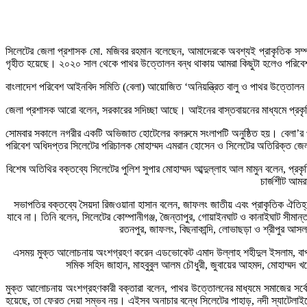
সিলেটের জেলা প্রশাসক মো. মজিবর রহমান বলেছেন, আমাদেরকে অবশ্যই প্রাকৃতিক সম্পদের
গৃহীত হয়েছে। ২০২০ সাল থেকে পাথর উত্তোলন বন্ধ থাকায় আমরা কিছুটা হলেও পরিবেশ 
বাংলাদেশ পরিবেশ আইনবিদ সমিতি (বেলা) আয়োজিত ‘অনিয়ন্ত্রিত বালু ও পাথর উত্তোলন বন
জেলা প্রশাসক আরো বলেন, সরকারের সদিচ্ছা আছে। আইনের বাস্তবায়নের মাধ্যমে প্রকৃত
সোমবার সকালে নগরীর একটি অভিজাত হোটেলের বলরুমে সংলাপটি অনুষ্ঠিত হয়। বেলা’র প্রধা
পরিবেশ অধিদপ্তর সিলেটের পরিচালক মোহাম্মদ এমরান হোসেন ও সিলেটের অতিরিক্ত জেল
বিশেষ অতিথির বক্তব্যে সিলেটের পুলিশ সুপার মোহাম্মদ আব্দুল্লাহ আল মামুন বলেন, প্
চার্জশীট আম
সভাপতির বক্তব্যে সৈয়দা রিজওয়ানা হাসান বলেন, জাফলং জাতীয় এবং প্রাকৃতিক ঐতিহ্
যাবে না। তিনি বলেন, সিলেটের কোম্পানীগঞ্জ, জৈন্তাপুর, গোয়াইনঘাট ও কানাইঘাট সীমা
রতনপুর, জাফলং, বিছনাকান্দি, লোভাছড়া ও শ্রীপুর আস
এসময় মুক্ত আলোচনায় অংশগ্রহণ করেন এডভোকেট এমাদ উল্লাহ শহীদুল ইসলাম, বাপা সিল
সমিক সহিদ জাহান, মাহবুবুল আলম চৌধুরী, জুবায়ের আহমদ, মোহাম্মদ খয়ে
মুক্ত আলোচনায় অংশগ্রহণকারী বক্তারা বলেন, পাথর উত্তোলনের মাধ্যমে সমাজের সর্বো
হয়েছে, তা ফেরত দেয়া সম্ভব নয়। এইসব অনাচার বন্ধে সিলেটের পাহাড়, নদী স্যাটেলাইট