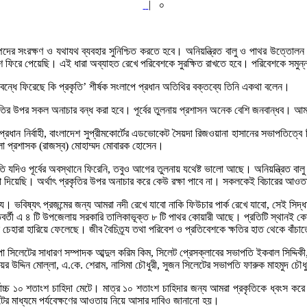
|
০
 সংরক্ষণ ও যথাযথ ব্যবহার সুনিশ্চিত করতে হবে। অনিয়ন্ত্রিত বালু ও পাথর উত্তোলন রোধ
ফিরে পেয়েছি। এই ধারা অব্যাহত রেখে পরিবেশকে সুরক্ষিত রাখতে হবে। পরিবেশকে সমুন
্ধে ফিরেছে কি প্রকৃতি’ শীর্ষক সংলাপে প্রধান অতিথির বক্তব্যে তিনি একথা বলেন।
ির উপর সকল অনাচার বন্ধ করা হবে। পূর্বের তুলনায় প্রশাসন অনেক বেশি জনবান্ধব। আমর
ন নির্বাহী, বাংলাদেশ সুপ্রীমকোর্টের এডভোকেট সৈয়দা রিজওয়ানা হাসানের সভাপতিত্বে বি
া প্রশাসক (রাজস্ব) মোহাম্মদ মোবারক হোসেন।
রকৃতি যদিও পূর্বের অবস্থানে ফিরেনি, তবুও আগের তুলনায় যথেষ্ট ভালো আছে। অনিয়ন্ত্রিত 
রা দিয়েছি। অর্থাৎ প্রকৃতির উপর অনাচার করে কেউ রক্ষা পাবে না। সকলকেই বিচারের আও
য। ভবিষ্যৎ প্রজন্মের জন্য আমরা নদী রেখে যাবো নাকি ফিউচার পার্ক রেখে যাবো, সেই স
ন্তবর্তী এ ৪ টি উপজেলায় সরকারি তালিকাভূক্ত ৮ টি পাথর কোয়ারী আছে। প্রতিটি স্থানই 
ল চেহারা হারিয়ে ফেলেছে। জীব বৈচিত্র্য তথা পরিবেশ ও প্রতিবেশকে ক্ষতির হাত থেকে ব
েটের সাধারণ সম্পাদক আব্দুল করিম কিম, সিলেট প্রেসক্লাবের সভাপতি ইকবাল সিদ্দিকী, 
র উদ্দিন মোল্লা, এ.কে. শেরাম, নাসিমা চৌধুরী, সুজন সিলেটের সভাপতি ফারুক মাহমুদ চৌধু
চ্চ ১০ শতাংশ চাহিদা মেটে। মাত্র ১০ শতাংশ চাহিদার জন্য আমরা প্রকৃতিকে ধ্বংস করে 
ের মাধ্যমে পর্যবেক্ষণের আওতায় নিয়ে আসার দাবিও জানানো হয়।