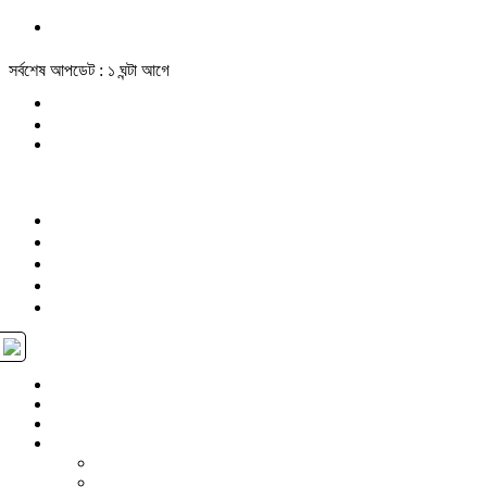
সর্বশেষ আপডেট : ১ ঘন্টা আগে