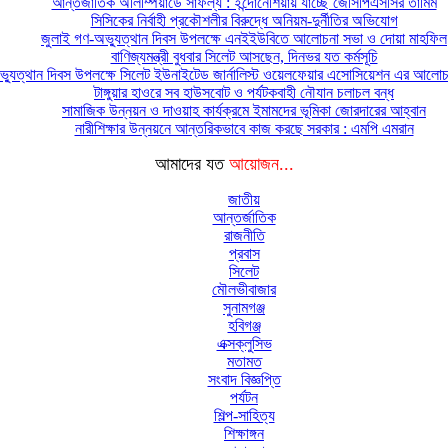
আন্তর্জাতিক অলিম্পিয়াডে সাফল্য : ইন্দোনেশিয়ায় যাচ্ছে জেসিপিএসসির তামিম
সিসিকের নির্বাহী প্রকৌশলীর বিরুদ্ধে অনিয়ম-দুর্নীতির অভিযোগ
জুলাই গণ-অভ্যুত্থান দিবস উপলক্ষে এনইইউবিতে আলোচনা সভা ও দোয়া মাহফিল
বাণিজ্যমন্ত্রী বুধবার সিলেট আসছেন, দিনভর যত কর্মসূচি
্যুত্থান দিবস উপলক্ষে সিলেট ইউনাইটেড জার্নালিস্ট ওয়েলফেয়ার এসোসিয়েশন এর আলোচন
টাঙ্গুয়ার হাওরে সব হাউসবোট ও পর্যটকবাহী নৌযান চলাচল বন্ধ
সামাজিক উন্নয়ন ও দাওয়াহ কার্যক্রমে ইমামদের ভূমিকা জোরদারের আহ্বান
নারীশিক্ষার উন্নয়নে আন্তরিকভাবে কাজ করছে সরকার : এমপি এমরান
আমাদের যত
আয়োজন...
জাতীয়
আন্তর্জাতিক
রাজনীতি
প্রবাস
সিলেট
মৌলভীবাজার
সুনামগঞ্জ
হবিগঞ্জ
এক্সক্লুসিভ
মতামত
সংবাদ বিজ্ঞপ্তি
পর্যটন
শিল্প-সাহিত্য
শিক্ষাঙ্গন