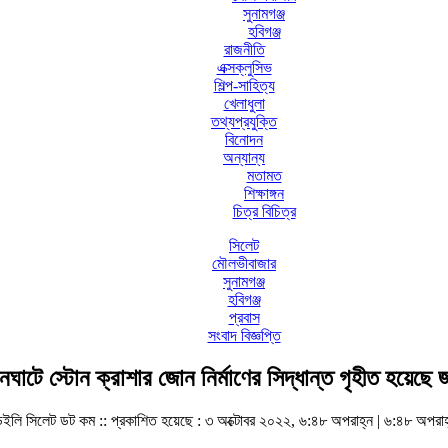
সুনামগঞ্জ
হবিগঞ্জ
রাজনীতি
এক্সক্লুসিভ
শিল্প-সাহিত্য
খেলাধুলা
তথ্যপ্রযুক্তি
বিনোদন
অন্যান্য
মতামত
শিক্ষাঙ্গন
চিত্র বিচিত্র
সিলেট
মৌলভীবাজার
সুনামগঞ্জ
হবিগঞ্জ
প্রবাস
সংবাদ বিজ্ঞপ্তি
নঘাটে স্টোন ক্রাশার জোন নির্মাণের সিদ্ধান্ত গৃহীত হয়েছে
েইলি সিলেট ডট কম ::
প্রকাশিত হয়েছে : ৩ অক্টোবর ২০২২, ৬:৪৮ অপরাহ্ন | ৬:৪৮ অপরাহ