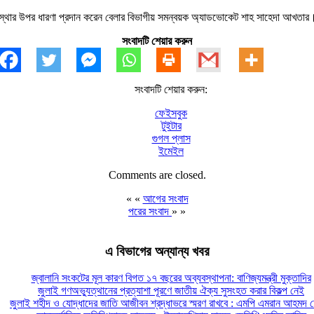
বস্থার উপর ধারণা প্রদান করেন বেলার বিভাগীয় সমন্বয়ক অ্যাডভোকেট শাহ সাহেদা আখতার।
সংবাদটি শেয়ার করুন
সংবাদটি শেয়ার করুন:
ফেইসবুক
টুইটার
গুগল প্লাস
ইমেইল
Comments are closed.
« «
আগের সংবাদ
পরের সংবাদ
» »
এ বিভাগের অন্যান্য খবর
জ্বালানি সংকটের মূল কারণ বিগত ১৭ বছরের অব্যবস্থাপনা: বাণিজ্যমন্ত্রী মুক্তাদির
জুলাই গণঅভ্যুত্থানের প্রত্যাশা পূরণে জাতীয় ঐক্য সুসংহত করার বিকল্প নেই
জুলাই শহীদ ও যোদ্ধাদের জাতি আজীবন শ্রদ্ধাভরে স্মরণ রাখবে : এমপি এমরান আহমদ চ