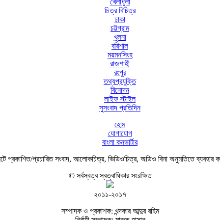
খেলাধুলা
চিত্র বিচিত্র
ঢাকা
চট্টগ্রাম
খুলনা
বরিশাল
ময়মনসিংহ
রাজশাহী
রংপুর
তথ্যপ্রযুক্তি
বিনোদন
লাইফ স্টাইল
সুসংবাদ প্রতিদিন
হোম
যোগাযোগ
বাংলা কনভার্টার
ে প্রকাশিত/প্রচারিত সংবাদ, আলোকচিত্র, ভিডিওচিত্র, অডিও বিনা অনুমতিতে ব্যবহার 
© সর্বস্বত্ব স্বত্বাধিকার সংরক্ষিত
২০১১-২০১৭
সম্পাদক ও প্রকাশক: খন্দকার আব্দুর রহিম
নির্বাহী সম্পাদক: মারুফ হাসান