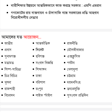
নারীশিক্ষার উন্নয়নে আন্তরিকভাবে কাজ করছে সরকার : এমপি এমরান
গণভোটের রায় বাস্তবায়ন ও চাঁদাবাজি বন্ধে সরকারের প্রতি আহ্বান
বিরোধীদলীয় নেতার
আমাদের যত
আয়োজন...
জাতীয়
আন্তর্জাতিক
রাজনীতি
প্রবাস
সিলেট
মৌলভীবাজার
সুনামগঞ্জ
হবিগঞ্জ
এক্সক্লুসিভ
মতামত
সংবাদ বিজ্ঞপ্তি
পর্যটন
শিল্প-সাহিত্য
শিক্ষাঙ্গন
খেলাধুলা
চিত্র বিচিত্র
ঢাকা
চট্টগ্রাম
খুলনা
বরিশাল
ময়মনসিংহ
রাজশাহী
রংপুর
তথ্যপ্রযুক্তি
বিনোদন
লাইফ স্টাইল
সুসংবাদ প্রতিদিন