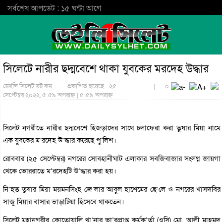
সর্বশেষ আপডেট : ১৫ ঘন্টা আগে
সিলেটে নারীর ছদ্মবেশে থাকা যুবকের মরদেহ উদ্ধার
ডেইলি সিলেট ডট কম ::
প্রকাশিত হয়েছে : ২৫
|
০
সেপ্টেম্বর ২০২২, ৫:৫৯ অপরাহ্ন | ৫:৫৯ অপরাহ্ন
সিলেট নগরীতে নারীর ছদ্মবেশে হিজড়াদের সাথে চলাফেরা করা তুষার মিয়া নামে
এক যুবকের ম’রদেহ উ’দ্ধার করেছে পু’লিশ।
রোববার (২৫ সেপ্টেম্বর) নগরের সোবহানীঘাট এলাকার সবজিবাজার সংলগ্ন জায়গা
থেকে ভোররাতে ম’রদেহটি উ’দ্ধার করা হয়।
নি’হত তুষার মিয়া ময়মনসিংহ জে’লার আবুল হাশেমের ছে’লে ও নগরের খাসদবির
সাজু মিয়ার বাসার ভাড়াটিয়া হিসেবে থাকতেন।
সিলেট মহানগরীর কোতোয়ালি থা’নার ভা’রপ্রাপ্ত কর্মক’র্তা (ওসি) মো. আলী মাহমুদ