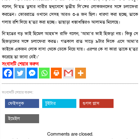
বলেন, নি’হত তুষার নারীর ছদ্মবেশে তৃতীয় লি’ঙ্গের লোকজনদের সঙ্গে চলাফেরা
করতেন। ভোররাতে ওখানে সেসহ আরও ৩-৪ জন ছিল। ধারণা করা হচ্ছে, তাকে
গলায় রশি দিয়ে হ’ত্যা করা হচ্ছে। তাছাড়া ধস্তাধস্তিরও আলামত মিলেছে।
নি’হতের বড় ভাই হিমেল আহম’দ রাফি বলেন, ‌‌‘আমা’র ভাই হিজড়া নয়। কিন্তু সে
হিজড়াদের সঙ্গে চলাফেরা করত। গতকাল রাত সাড়ে ৯টার দিকে এসে আমা’র
ভাইকে একজন লোক বাসা থেকে ডেকে নিয়ে যায়। এরপর কে বা কারা তাকে হ’ত্যা
করেছে তা জানা নেই।’
সংবাদটি শেয়ার করুন
সংবাদটি শেয়ার করুন:
ফেইসবুক
টুইটার
গুগল প্লাস
ইমেইল
Comments are closed.