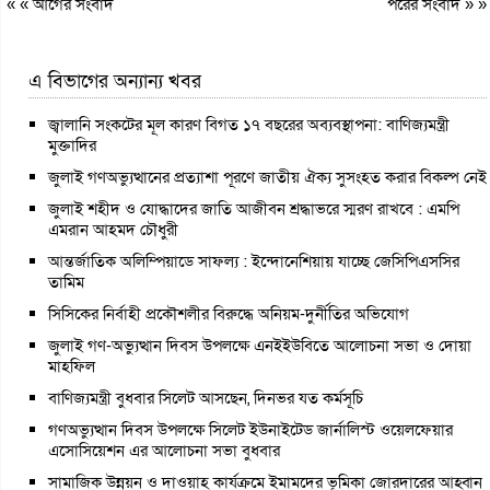
« «
আগের সংবাদ
পরের সংবাদ
» »
এ বিভাগের অন্যান্য খবর
জ্বালানি সংকটের মূল কারণ বিগত ১৭ বছরের অব্যবস্থাপনা: বাণিজ্যমন্ত্রী
মুক্তাদির
জুলাই গণঅভ্যুত্থানের প্রত্যাশা পূরণে জাতীয় ঐক্য সুসংহত করার বিকল্প নেই
জুলাই শহীদ ও যোদ্ধাদের জাতি আজীবন শ্রদ্ধাভরে স্মরণ রাখবে : এমপি
এমরান আহমদ চৌধুরী
আন্তর্জাতিক অলিম্পিয়াডে সাফল্য : ইন্দোনেশিয়ায় যাচ্ছে জেসিপিএসসির
তামিম
সিসিকের নির্বাহী প্রকৌশলীর বিরুদ্ধে অনিয়ম-দুর্নীতির অভিযোগ
জুলাই গণ-অভ্যুত্থান দিবস উপলক্ষে এনইইউবিতে আলোচনা সভা ও দোয়া
মাহফিল
বাণিজ্যমন্ত্রী বুধবার সিলেট আসছেন, দিনভর যত কর্মসূচি
গণঅভ্যুত্থান দিবস উপলক্ষে সিলেট ইউনাইটেড জার্নালিস্ট ওয়েলফেয়ার
এসোসিয়েশন এর আলোচনা সভা বুধবার
সামাজিক উন্নয়ন ও দাওয়াহ কার্যক্রমে ইমামদের ভূমিকা জোরদারের আহ্বান